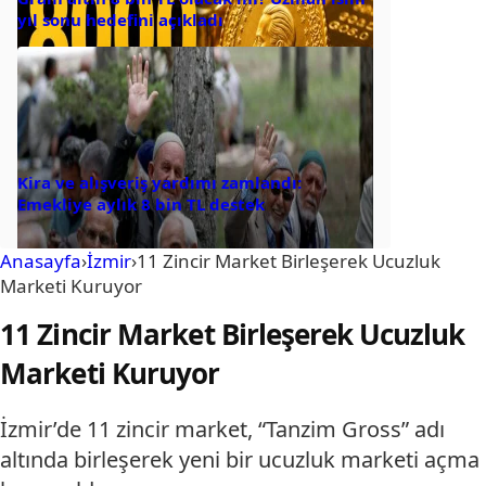
yıl sonu hedefini açıkladı
Kira ve alışveriş yardımı zamlandı:
Emekliye aylık 8 bin TL destek
Anasayfa
›
İzmir
›
11 Zincir Market Birleşerek Ucuzluk
Marketi Kuruyor
11 Zincir Market Birleşerek Ucuzluk
Marketi Kuruyor
İzmir’de 11 zincir market, “Tanzim Gross” adı
altında birleşerek yeni bir ucuzluk marketi açma