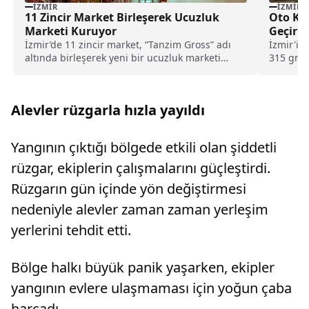
İZMIR
İZMIR
11 Zincir Market Birleşerek Ucuzluk
Oto Ku
Marketi Kuruyor
Geçiril
İzmir’de 11 zincir market, “Tanzim Gross” adı
İzmir'in 
altında birleşerek yeni bir ucuzluk marketi
315 gram
açma kararı aldı.
alınan...
Alevler rüzgarla hızla yayıldı
Yangının çıktığı bölgede etkili olan şiddetli
rüzgar, ekiplerin çalışmalarını güçleştirdi.
Rüzgarın gün içinde yön değiştirmesi
nedeniyle alevler zaman zaman yerleşim
yerlerini tehdit etti.
Bölge halkı büyük panik yaşarken, ekipler
yangının evlere ulaşmaması için yoğun çaba
harcadı.