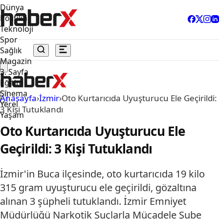
Dünya
Politika
Teknoloji
Spor
Sağlık
Magazin
3. Sayfa
Eğitim
Sinema
Anasayfa
›
İzmir
›
Oto Kurtarıcıda Uyuşturucu Ele Geçirildi:
Yerel
3 Kişi Tutuklandı
Yaşam
Oto Kurtarıcıda Uyuşturucu Ele
Geçirildi: 3 Kişi Tutuklandı
İzmir'in Buca ilçesinde, oto kurtarıcıda 19 kilo
315 gram uyuşturucu ele geçirildi, gözaltına
alınan 3 şüpheli tutuklandı. İzmir Emniyet
Müdürlüğü Narkotik Suçlarla Mücadele Şube