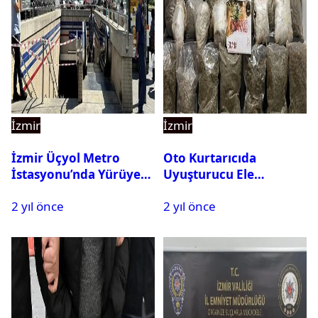
İzmir
İzmir
İzmir Üçyol Metro
Oto Kurtarıcıda
İstasyonu’nda Yürüyen
Uyuşturucu Ele
Merdiven Kazası: 11 Kişi
Geçirildi: 3 Kişi
2 yıl önce
2 yıl önce
Yaralandı
Tutuklandı