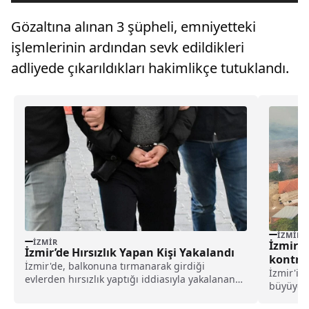
Gözaltına alınan 3 şüpheli, emniyetteki
işlemlerinin ardından sevk edildikleri
adliyede çıkarıldıkları hakimlikçe tutuklandı.
İZMIR
İZMIR
İzmir’i
İzmir’de Hırsızlık Yapan Kişi Yakalandı
kontrol
İzmir'de, balkonuna tırmanarak girdiği
İzmir'in
evlerden hırsızlık yaptığı iddiasıyla yakalanan
büyüyere
şüpheli tutuklandı. Alınan bilgiye göre,...
alanları