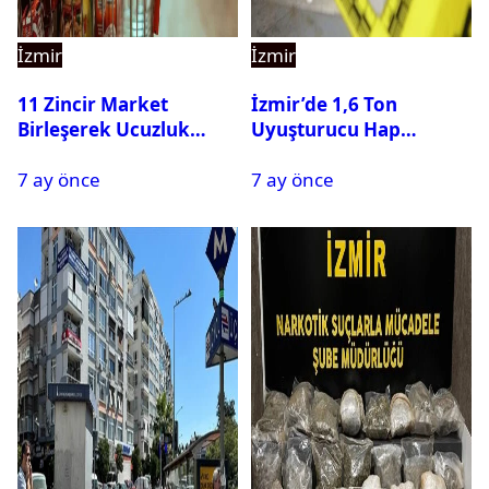
İzmir
İzmir
11 Zincir Market
İzmir’de 1,6 Ton
Birleşerek Ucuzluk
Uyuşturucu Hap
Marketi Kuruyor
Hammaddesi Ele
7 ay önce
7 ay önce
Geçirildi