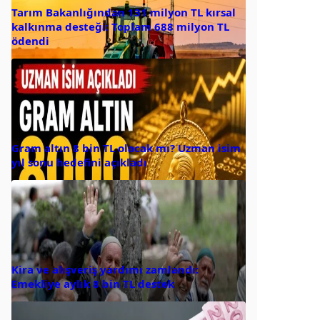
Tarım Bakanlığından 131 milyon TL kırsal
kalkınma desteği: Toplam 688 milyon TL
ödendi
Gram altın 8 bin TL olacak mı? Uzman isim
yıl sonu hedefini açıkladı
Kira ve alışveriş yardımı zamlandı:
Emekliye aylık 8 bin TL destek