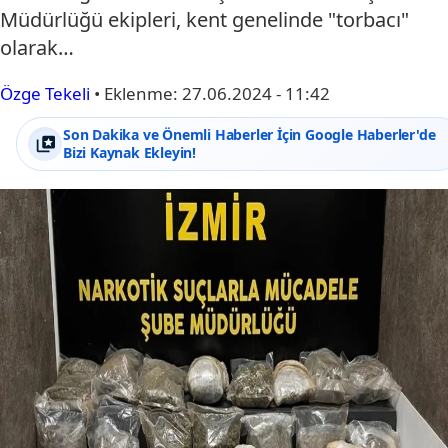
Müdürlüğü ekipleri, kent genelinde "torbacı"
olarak…
Özge Tekeli
•
Eklenme:
27.06.2024 - 11:42
Son Dakika ve Önemli Haberler İçin Google Haberler'de
Bizi Kaynak Ekleyin!