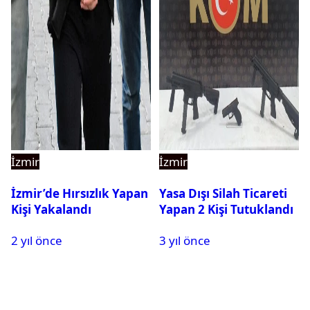
İzmir
İzmir
İzmir’de Hırsızlık Yapan
Yasa Dışı Silah Ticareti
Kişi Yakalandı
Yapan 2 Kişi Tutuklandı
2 yıl önce
3 yıl önce