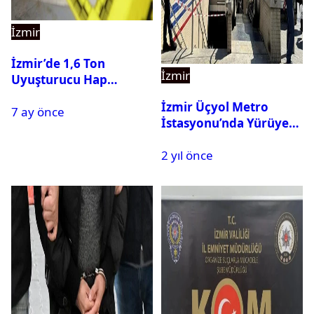
İzmir
İzmir’de 1,6 Ton
İzmir
Uyuşturucu Hap
Hammaddesi Ele
İzmir Üçyol Metro
7 ay önce
Geçirildi
İstasyonu’nda Yürüyen
Merdiven Kazası: 11 Kişi
2 yıl önce
Yaralandı