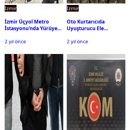
İzmir
İzmir
İzmir Üçyol Metro
Oto Kurtarıcıda
İstasyonu’nda Yürüyen
Uyuşturucu Ele
Merdiven Kazası: 11 Kişi
Geçirildi: 3 Kişi
2 yıl önce
2 yıl önce
Yaralandı
Tutuklandı