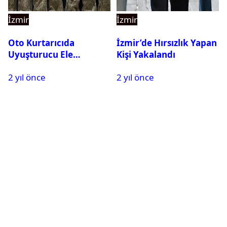
İzmir
İzmir
Oto Kurtarıcıda
İzmir’de Hırsızlık Yapan
Uyuşturucu Ele
Kişi Yakalandı
Geçirildi: 3 Kişi
2 yıl önce
2 yıl önce
Tutuklandı