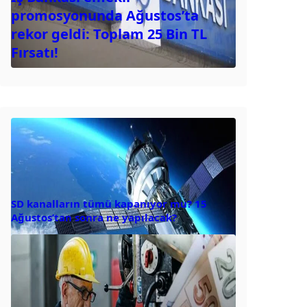
promosyonunda Ağustos’ta
rekor geldi: Toplam 25 Bin TL
Fırsatı!
SD kanalların tümü kapanıyor mu? 15
Ağustos’tan sonra ne yapılacak?