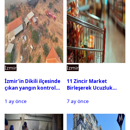
İzmir
İzmir
İzmir’in Dikili ilçesinde
11 Zincir Market
çıkan yangın kontrol
Birleşerek Ucuzluk
altına alındı
Marketi Kuruyor
1 ay önce
7 ay önce