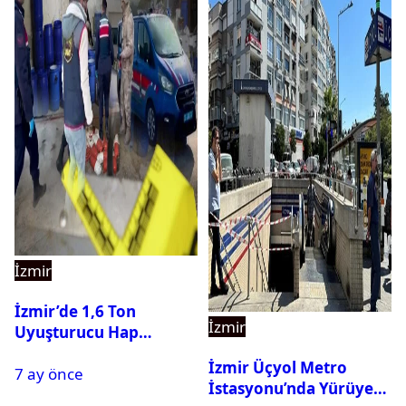
İzmir
İzmir’de 1,6 Ton
İzmir
Uyuşturucu Hap
Hammaddesi Ele
İzmir Üçyol Metro
7 ay önce
Geçirildi
İstasyonu’nda Yürüyen