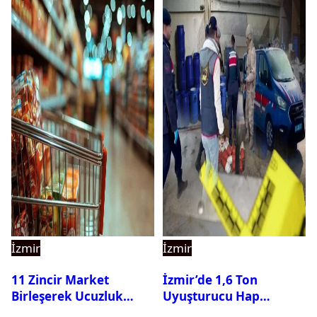
İzmir
İzmir
11 Zincir Market
İzmir’de 1,6 Ton
Birleşerek Ucuzluk
Uyuşturucu Hap
Marketi Kuruyor
Hammaddesi Ele