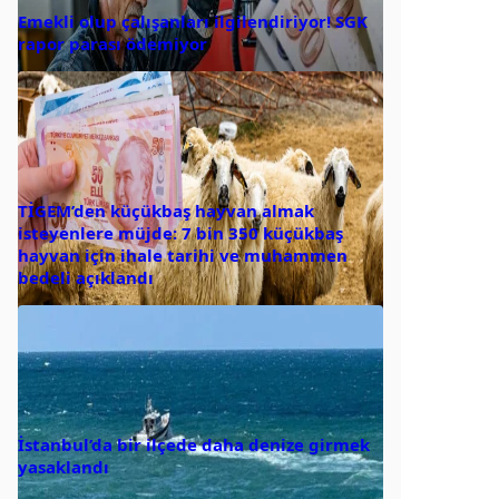
Emekli olup çalışanları ilgilendiriyor! SGK
rapor parası ödemiyor
TİGEM’den küçükbaş hayvan almak
isteyenlere müjde: 7 bin 350 küçükbaş
hayvan için ihale tarihi ve muhammen
bedeli açıklandı
İstanbul’da bir ilçede daha denize girmek
yasaklandı