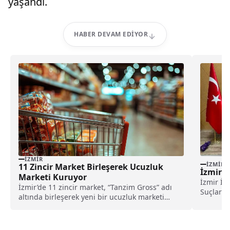
yaşandı.
HABER DEVAM EDIYOR
İZMIR
İZMIR
11 Zincir Market Birleşerek Ucuzluk
İzmir’
Marketi Kuruyor
İzmir İl
İzmir’de 11 zincir market, “Tanzim Gross” adı
Suçlarla
altında birleşerek yeni bir ucuzluk marketi
uyuşturu
açma kararı aldı.