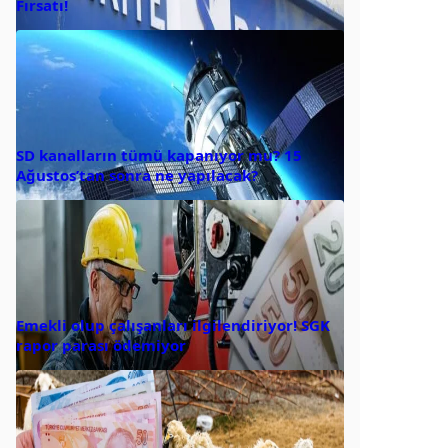
Fırsatı!
SD kanalların tümü kapanıyor mu? 15
Ağustos’tan sonra ne yapılacak?
Emekli olup çalışanları ilgilendiriyor! SGK
rapor parası ödemiyor