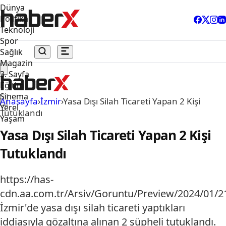
Dünya
Politika
Teknoloji
Spor
Sağlık
Magazin
3. Sayfa
Eğitim
Sinema
Anasayfa
›
İzmir
›
Yasa Dışı Silah Ticareti Yapan 2 Kişi
Yerel
Tutuklandı
Yaşam
Yasa Dışı Silah Ticareti Yapan 2 Kişi
Tutuklandı
https://has-
cdn.aa.com.tr/Arsiv/Goruntu/Preview/2024/01
İzmir'de yasa dışı silah ticareti yaptıkları
iddiasıyla gözaltına alınan 2 şüpheli tutuklandı.