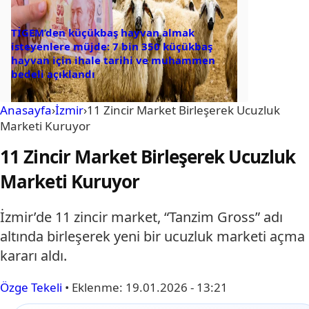
TİGEM’den küçükbaş hayvan almak
isteyenlere müjde: 7 bin 350 küçükbaş
hayvan için ihale tarihi ve muhammen
bedeli açıklandı
Anasayfa
›
İzmir
›
11 Zincir Market Birleşerek Ucuzluk
Marketi Kuruyor
11 Zincir Market Birleşerek Ucuzluk
Marketi Kuruyor
İzmir’de 11 zincir market, “Tanzim Gross” adı
altında birleşerek yeni bir ucuzluk marketi açma
kararı aldı.
Özge Tekeli
•
Eklenme:
19.01.2026 - 13:21