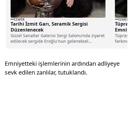
İZMIR
İZMIR
Tarihi İzmit Garı, Seramik Sergisi
Tüpraş 
Düzenlenecek
Emniyet
Güzel Sanatlar Galerisi Sergi Salonu’nda ziyaret
Tüpraş,
edilecek sergide Eroğlu'nun geleneksel
farkındal
çömlekçi çarkında şekillendirdiği heykel,...
yangın e
yangınla
Emniyetteki işlemlerinin ardından adliyeye
sevk edilen zanlılar, tutuklandı.