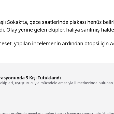
şlı Sokak’ta, gece saatlerinde plakası henüz beli
i. Olay yerine gelen ekipler, halıya sarılmış halde
eset, yapılan incelemenin ardından otopsi için Ad
asyonunda 3 Kişi Tutuklandı
ekipleri, uyuşturucuyla mücadele amacıyla il merkezinde bulunan bi
mermer ocağında meydana gelen toprak kayması sonucu göçük altınd