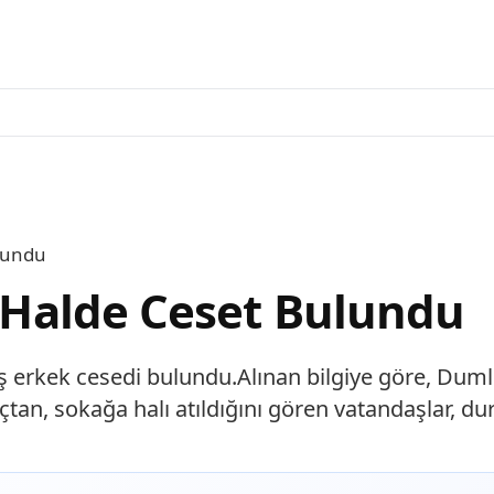
ulundu
ı Halde Ceset Bulundu
mış erkek cesedi bulundu.Alınan bilgiye göre, Dum
tan, sokağa halı atıldığını gören vatandaşlar, du