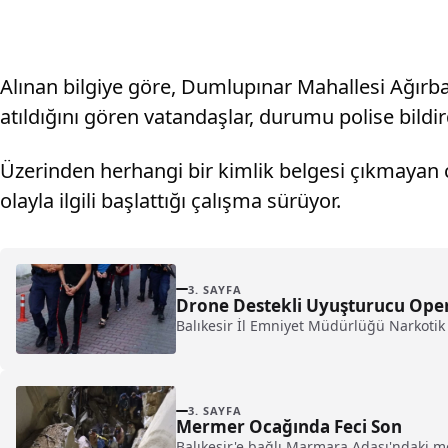
Alınan bilgiye göre, Dumlupınar Mahallesi Ağırba
atıldığını gören vatandaşlar, durumu polise bildird
Üzerinden herhangi bir kimlik belgesi çıkmayan c
olayla ilgili başlattığı çalışma sürüyor.
3. SAYFA
Drone Destekli Uyuşturucu Oper
Balıkesir İl Emniyet Müdürlüğü Narkotik 
3. SAYFA
Mermer Ocağında Feci Son
Balıkesir'e bağlı Marmara Adası'ndaki 