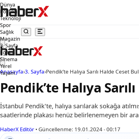
Dünya
Politika
Teknoloji
Spor
Sağlık
Magazin
3. Sayfa
Eğitim
Sinema
Yerel
Anasayfa
›
3. Sayfa
›
Pendik’te Halıya Sarılı Halde Ceset B
Yaşam
Pendik’te Halıya Sarıl
İstanbul Pendik'te, halıya sarılarak sokağa atıl
saatlerinde plakası henüz belirlenemeyen bir araç
HaberX Editör
•
Güncellenme:
19.01.2024 - 00:17