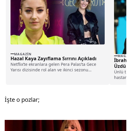
MAGAZIN
MAGAZ
Hazal Kaya Zayıflama Sırrını Açıkladı
İbrahim
Netflix’te ekranlara gelen Pera Palas’ta Gece
Üzdü!
Yarısı dizisinde rol alan ve ikinci sezonu
Ünlü tür
başlayan...
hastaned
Taburcu 
görüntüle
yıprandı
İşte o pozlar;