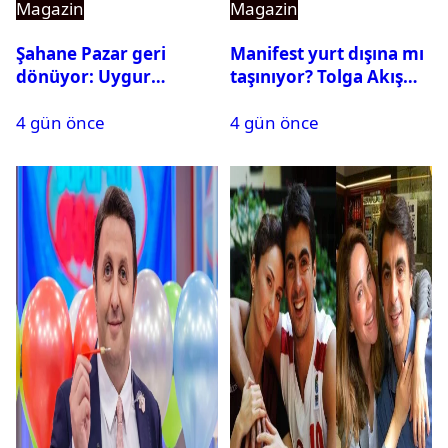
Magazin
Magazin
Şahane Pazar geri
Manifest yurt dışına mı
dönüyor: Uygur
taşınıyor? Tolga Akış
kardeşlerden beklenen
son noktayı koydu
4 gün önce
4 gün önce
açıklama geldi