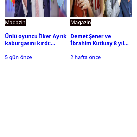
Magazin
Magazin
Ünlü oyuncu İlker Ayrık
Demet Şener ve
kaburgasını kırdı:
İbrahim Kutluay 8 yıl
Sağlık durumu nasıl?
sonra bir araya geldi:
5 gün önce
2 hafta önce
Ailece Yunanistan
tatiline gittiler