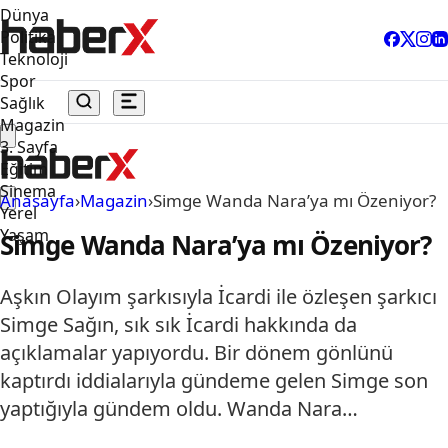
Dünya
Politika
Teknoloji
Spor
Sağlık
Magazin
3. Sayfa
Eğitim
Sinema
Anasayfa
›
Magazin
›
Simge Wanda Nara’ya mı Özeniyor?
Yerel
Yaşam
Simge Wanda Nara’ya mı Özeniyor?
Aşkın Olayım şarkısıyla İcardi ile özleşen şarkıcı
Simge Sağın, sık sık İcardi hakkında da
açıklamalar yapıyordu. Bir dönem gönlünü
kaptırdı iddialarıyla gündeme gelen Simge son
yaptığıyla gündem oldu. Wanda Nara…