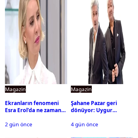
Magazin
Magazin
Ekranların fenomeni
Şahane Pazar geri
Esra Erol’da ne zaman
dönüyor: Uygur
başlıyor?
kardeşlerden beklenen
2 gün önce
4 gün önce
açıklama geldi