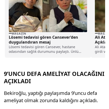
MAGAZIN
MAGAZ
Lösemi tedavisi gören Cansever’den
Ali At
duygulandıran mesaj
Açıklad
Lösemi tedavisi gören Cansever, hastane
Ali Atay
odasından sağlık durumunu paylaştı. Ünlü
girdi ve 
sanatçı, yoğun tedavi sürecini anlatarak
sevenlerinden dua istedi.
9’UNCU DEFA AMELİYAT OLACAĞINI
AÇIKLADI
Bekiroğlu, yaptığı paylaşımda 9’uncu defa
ameliyat olmak zorunda kaldığını açıkladı.