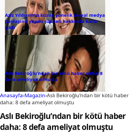
Aziz Yıldırım’ın kızına yönelik sosyal medya
paylaşımı yapan şüpheli hakkında karar
çıktı
Aslı Bekiroğlu’ndan bir kötü haber daha: 8
defa ameliyat olmuştu
Anasayfa
›
Magazin
›
Aslı Bekiroğlu’ndan bir kötü haber
daha: 8 defa ameliyat olmuştu
Aslı Bekiroğlu’ndan bir kötü haber
daha: 8 defa ameliyat olmuştu