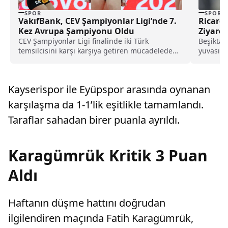
SPOR
SPOR
VakıfBank, CEV Şampiyonlar Ligi’nde 7.
Ricard
Kez Avrupa Şampiyonu Oldu
Ziyaret
CEV Şampiyonlar Ligi finalinde iki Türk
Beşiktaş
temsilcisini karşı karşıya getiren mücadelede
yuvasını 
VakıfBank, Eczacıbaşı Dynavit’i...
Portekizl
Kayserispor ile Eyüpspor arasında oynanan
karşılaşma da 1-1’lik eşitlikle tamamlandı.
Taraflar sahadan birer puanla ayrıldı.
Karagümrük Kritik 3 Puan
Aldı
Haftanın düşme hattını doğrudan
ilgilendiren maçında Fatih Karagümrük,