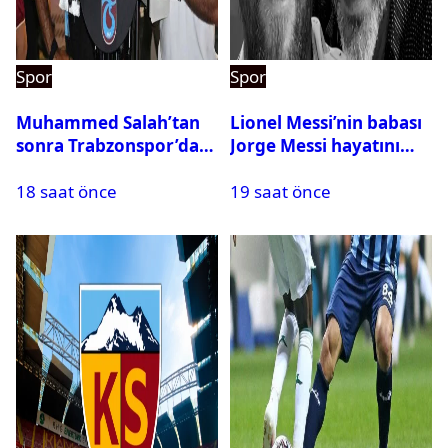
Spor
Spor
Muhammed Salah’tan
Lionel Messi’nin babası
sonra Trabzonspor’dan
Jorge Messi hayatını
bir rekor daha
kaybetti
18 saat önce
19 saat önce