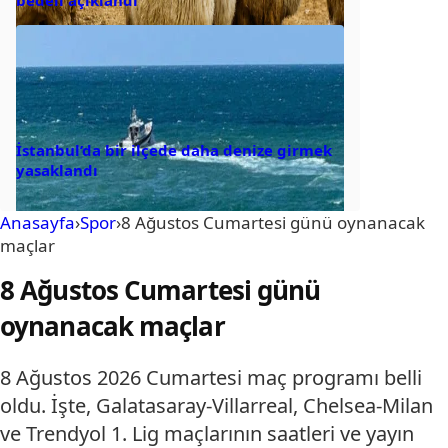
bedeli açıklandı
İstanbul’da bir ilçede daha denize girmek
yasaklandı
Anasayfa
›
Spor
›
8 Ağustos Cumartesi günü oynanacak
maçlar
8 Ağustos Cumartesi günü
oynanacak maçlar
8 Ağustos 2026 Cumartesi maç programı belli
oldu. İşte, Galatasaray-Villarreal, Chelsea-Milan
ve Trendyol 1. Lig maçlarının saatleri ve yayın