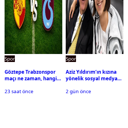
Spor
Spor
Göztepe Trabzonspor
Aziz Yıldırım’ın kızına
maçı ne zaman, hangi
yönelik sosyal medya
kanalda? Salah
paylaşımı yapan şüpheli
23 saat önce
2 gün önce
oynayacak mı?
hakkında karar çıktı