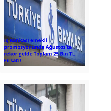
İş Bankası emekli
promosyonunda Ağustos’ta
rekor geldi: Toplam 25 Bin TL
Fırsatı!