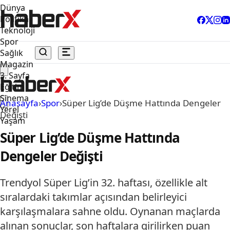
Dünya
Politika
Teknoloji
Spor
Sağlık
Magazin
3. Sayfa
Eğitim
Sinema
Anasayfa
›
Spor
›
Süper Lig’de Düşme Hattında Dengeler
Yerel
Değişti
Yaşam
Süper Lig’de Düşme Hattında
Dengeler Değişti
Trendyol Süper Lig’in 32. haftası, özellikle alt
sıralardaki takımlar açısından belirleyici
karşılaşmalara sahne oldu. Oynanan maçlarda
alınan sonuçlar, son haftalara girilirken puan