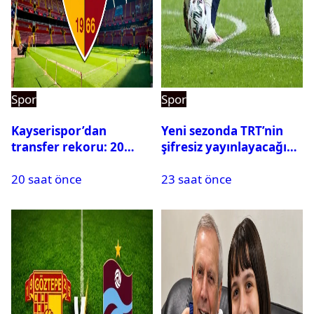
Spor
Spor
Kayserispor’dan
Yeni sezonda TRT’nin
transfer rekoru: 20
şifresiz yayınlayacağı
saatte 15 transfer
maçlar belli oldu
20 saat önce
23 saat önce