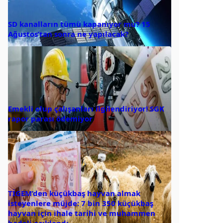
SD kanalların tümü kapanıyor mu? 15
Ağustos’tan sonra ne yapılacak?
Emekli olup çalışanları ilgilendiriyor! SGK
rapor parası ödemiyor
TİGEM’den küçükbaş hayvan almak
isteyenlere müjde: 7 bin 350 küçükbaş
hayvan için ihale tarihi ve muhammen