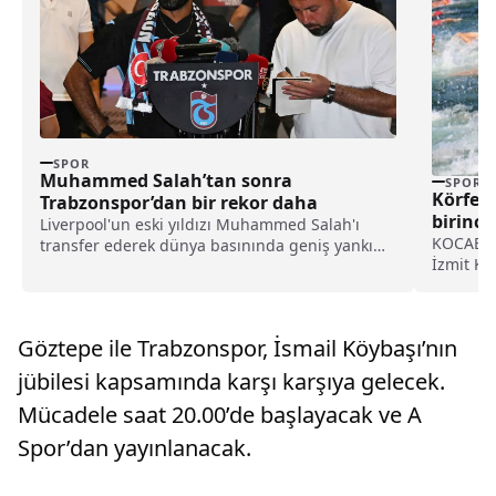
SPOR
Muhammed Salah’tan sonra
SPOR
Körfez’
Trabzonspor’dan bir rekor daha
birinci
Liverpool'un eski yıldızı Muhammed Salah'ı
KOCAELİ 
transfer ederek dünya basınında geniş yankı
İzmit Kör
uyandıran Trabzonspor, yeni sezon kombine
satışlarında 18 bine ulaşarak tarihinin en
yüksek kombine satış rekorunu kırdığını
açıkladı.
Göztepe ile Trabzonspor, İsmail Köybaşı’nın
jübilesi kapsamında karşı karşıya gelecek.
Mücadele saat 20.00’de başlayacak ve A
Spor’dan yayınlanacak.