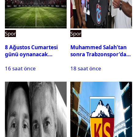
Spor
Spor
8 Ağustos Cumartesi
Muhammed Salah’tan
günü oynanacak
sonra Trabzonspor’dan
maçlar
bir rekor daha
16 saat önce
18 saat önce