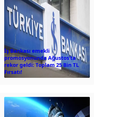
İş Bankası emekli
promosyonunda Ağustos’ta
rekor geldi: Toplam 25 Bin TL
Fırsatı!