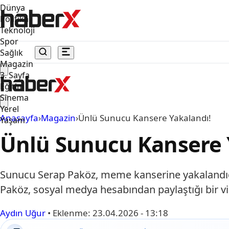
Dünya
Politika
Teknoloji
Spor
Sağlık
Magazin
3. Sayfa
Eğitim
Sinema
Yerel
Anasayfa
›
Magazin
›
Ünlü Sunucu Kansere Yakalandı!
Yaşam
Ünlü Sunucu Kansere 
Sunucu Serap Paköz, meme kanserine yakalandığ
Paköz, sosyal medya hesabından paylaştığı bir vi
Aydın Uğur
•
Eklenme:
23.04.2026 - 13:18