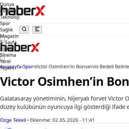
Dünya
Politika
Teknoloji
Spor
Sağlık
Magazin
3. Sayfa
Eğitim
Sinema
Yerel
Anasayfa
›
Spor
›
Victor Osimhen’in Bonservis Bedeli Belirl
Yaşam
Victor Osimhen’in Bons
Galatasaray yönetiminin, Nijeryalı forvet Victor O
düzey kulübünün oyuncuya ilgi gösterdiği ifade e
Özge Tekeli
•
Eklenme:
02.05.2026 - 11:41