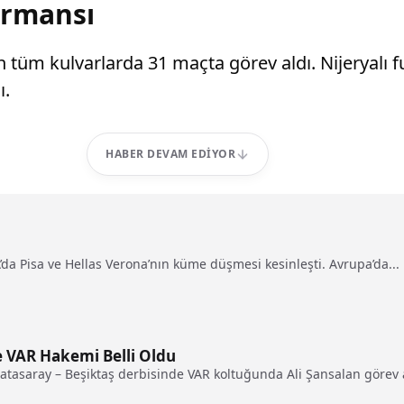
ormansı
tüm kulvarlarda 31 maçta görev aldı. Nijeryalı fu
ı.
HABER DEVAM EDIYOR
A’da Pisa ve Hellas Verona’nın küme düşmesi kesinleşti. Avrupa’da...
e VAR Hakemi Belli Oldu
atasaray – Beşiktaş derbisinde VAR koltuğunda Ali Şansalan görev ala