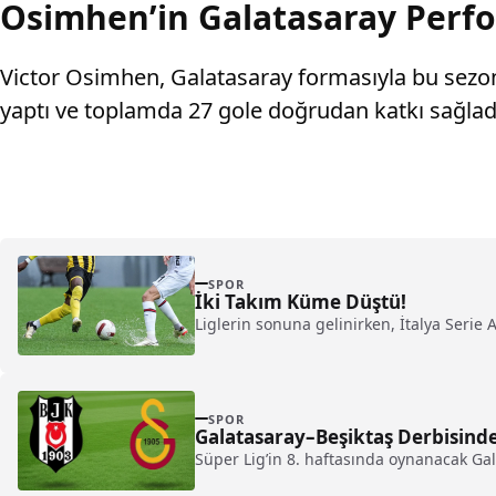
Osimhen’in Galatasaray Perf
Victor Osimhen, Galatasaray formasıyla bu sezon 
yaptı ve toplamda 27 gole doğrudan katkı sağlad
SPOR
İki Takım Küme Düştü!
Liglerin sonuna gelinirken, İtalya Serie 
SPOR
Galatasaray–Beşiktaş Derbisind
Süper Lig’in 8. haftasında oynanacak Gal