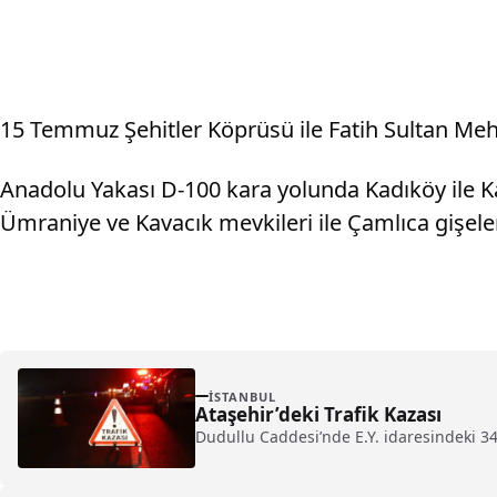
15 Temmuz Şehitler Köprüsü ile Fatih Sultan Meh
Anadolu Yakası D-100 kara yolunda Kadıköy ile Ka
Ümraniye ve Kavacık mevkileri ile Çamlıca gişele
İSTANBUL
Ataşehir’deki Trafik Kazası
Dudullu Caddesi’nde E.Y. idaresindeki 3