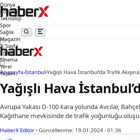
Dünya
Politika
Teknoloji
Spor
Sağlık
Magazin
3. Sayfa
Eğitim
Sinema
Yerel
Anasayfa
›
İstanbul
›
Yağışlı Hava İstanbul’da Trafik Akışın
Yaşam
Yağışlı Hava İstanbul’
Avrupa Yakası D-100 kara yolunda Avcılar, Bahçeli
Kağıthane mevkisinde de trafik yoğunluğu oluşurk
HaberX Editör
•
Güncellenme:
19.01.2024 - 01:36