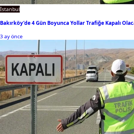
İstanbul
Bakırköy’de 4 Gün Boyunca Yollar Trafiğe Kapalı Ola
3 ay önce