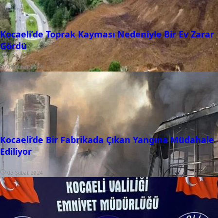
Kocaeli’de Toprak Kayması Nedeniyle Bir Ev Zarar
Gördü
08 Şubat 2024
Kocaeli’de Bir Fabrikada Çıkan Yangına Müdahale
Ediliyor
03 Şubat 2024