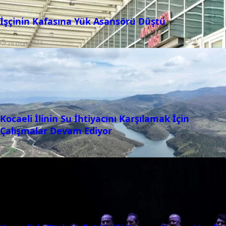
İşçinin Kafasına Yük Asansörü Düştü
26 Ocak 2024
Kocaeli İlinin Su İhtiyacını Karşılamak İçin
Çalışmalar Devam Ediyor
26 Ocak 2024