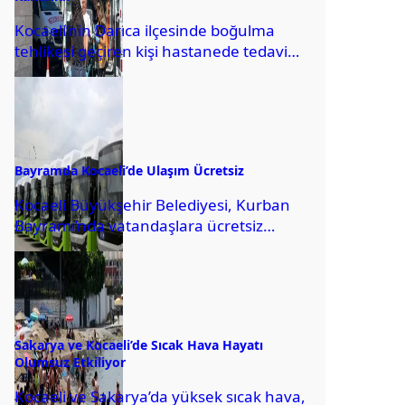
Kocaeli’nin Darıca ilçesinde boğulma
tehlikesi geçiren kişi hastanede tedavi
altına alındı. Bayramoğlu Mahallesi’ndeki
plajda Mehmet Hüseyin B’nin suda...
Bayramda Kocaeli’de Ulaşım Ücretsiz
Kocaeli Büyükşehir Belediyesi, Kurban
Bayramı’nda vatandaşlara ücretsiz
ulaşım hizmeti verecek. Belediyeden
yapılan açıklamaya göre, Kurban
Bayramı’nda vatandaşların
ulaşımlarına...
Sakarya ve Kocaeli’de Sıcak Hava Hayatı
Olumsuz Etkiliyor
Kocaeli ve Sakarya’da yüksek sıcak hava,