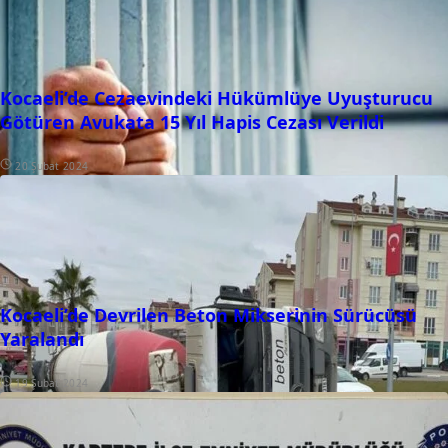
Kocaeli’de Cezaevindeki Hükümlüye Uyuşturucu
Götüren Avukata 15 Yıl Hapis Cezası Verildi
20 Şubat 2024
Kocaeli’de Devrilen Beton Mikserinin Sürücüsü
Yaralandı
19 Şubat 2024