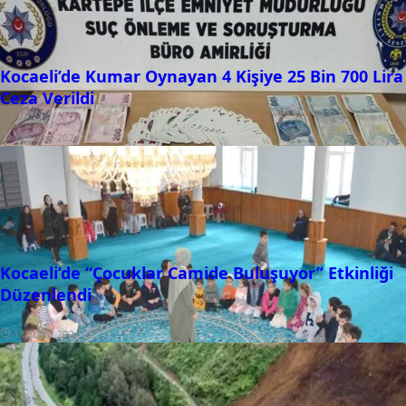
Kocaeli’de Kumar Oynayan 4 Kişiye 25 Bin 700 Lira
Ceza Verildi
11 Şubat 2024
Kocaeli’de “Çocuklar Camide Buluşuyor” Etkinliği
Düzenlendi
11 Şubat 2024