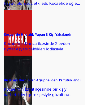
hayatı olumsuz etkiledi. Kocaeli’de öğle
saatlerinde cadde ve sokaklardaki
yoğunluk azaldı. İzmit...
Kocaeli’de Hırsızlık Yapan 3 Kişi Yakalandı
Kocaeli’nin Darıca ilçesinde 2 evden
ziynet eşyası çaldıkları iddiasıyla
gözaltına alınan 3 şüpheli tutuklandı. İl
Emniyet Müdürlüğünden yapılan...
Bir Kişiyi Darp Eden 4 Şüpheliden 1’i Tutuklandı
Kocaeli’nin İzmit ilçesinde bir kişiyi
darbettikleri gerekçesiyle gözaltına
alınan 4 şüpheliden 1’i tutuklandı.
Kocaeli Valiliğinden yapılan açıklamada,