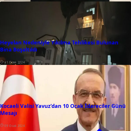
Heyelan Nedeniyle Yıkılma Tehlikesi Bulunan
Bina Boşaltıldı
11 Ocak 2024
Kocaeli Valisi Yavuz’dan 10 Ocak İdareciler Günü
Mesajı
09 Ocak 2024