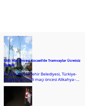
Milli Maç Öncesi Kocaeli’de Tramvaylar Ücretsiz
Olacak
Kocaeli Büyükşehir Belediyesi, Türkiye-
Bulgaristan milli maçı öncesi Alikahya–
Stadyum tramvay hattının ücretsiz
olacağını duyurdu.