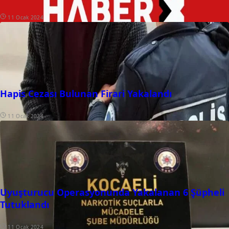
11 Ocak 2024
Hapis Cezası Bulunan Firari Yakalandı
11 Ocak 2024
Uyuşturucu Operasyonunda Yakalanan 6 Şüpheli
Tutuklandı
11 Ocak 2024