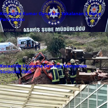
Kocaeli’de Kumar Oynarken Yakalanan 3 Kişiye
Para Cezası
02 Şubat 2024
Kocaeli’de Uçurama Devrilen Kamyonun
Sürücüsü Öldü
29 Ocak 2024