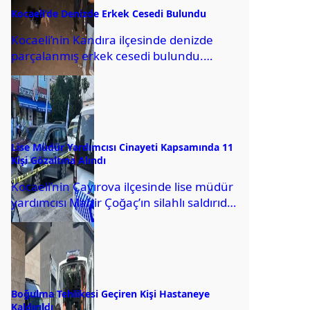
Kocaeli’de Denizde Erkek Cesedi Bulundu
Kocaeli’nin Kandıra ilçesinde denizde
parçalanmış erkek cesedi bulundu.
Çalköy Seyrek Mahallesi’nde,
arkadaşlarının ikazına rağmen gece
denize giren Ferhat...
Lise Müdür Yardımcısı Cinayeti Kapsamında 11
Kişi Gözaltına Alındı
Kocaeli’nin Çayırova ilçesinde lise müdür
yardımcısı Mahir Çoğaç’ın silahlı saldırıda
öldürülmesine ilişkin gözaltına alınan 11
şüpheli adliyeye getirildi....
Boğulma Tehlikesi Geçiren Kişi Hastaneye
Kaldırıldı