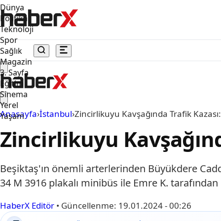
Dünya
Politika
Teknoloji
Spor
Sağlık
Magazin
3. Sayfa
Eğitim
Sinema
Yerel
Anasayfa
›
İstanbul
›
Zincirlikuyu Kavşağında Trafik Kazası:
Yaşam
Zincirlikuyu Kavşağında
Beşiktaş'ın önemli arterlerinden Büyükdere Cad
34 M 3916 plakalı minibüs ile Emre K. tarafından
HaberX Editör
•
Güncellenme:
19.01.2024 - 00:26