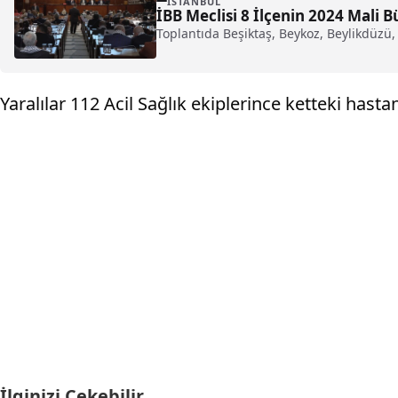
İSTANBUL
İBB Meclisi 8 İlçenin 2024 Mali B
Toplantıda Beşiktaş, Beykoz, Beylikdüzü
Yaralılar 112 Acil Sağlık ekiplerince ketteki hastan
İlginizi Çekebilir