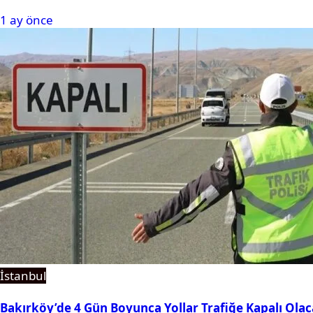
1 ay önce
İstanbul
Bakırköy’de 4 Gün Boyunca Yollar Trafiğe Kapalı Ola