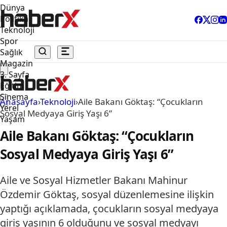
Dünya
Politika
Teknoloji
Spor
Sağlık
Magazin
3. Sayfa
Eğitim
Sinema
Anasayfa
›
Teknoloji
›
Aile Bakanı Göktaş: “Çocukların
Yerel
Sosyal Medyaya Giriş Yaşı 6”
Yaşam
Aile Bakanı Göktaş: “Çocukların
Sosyal Medyaya Giriş Yaşı 6”
Aile ve Sosyal Hizmetler Bakanı Mahinur
Özdemir Göktaş, sosyal düzenlemesine ilişkin
yaptığı açıklamada, çocukların sosyal medyaya
giriş yaşının 6 olduğunu ve sosyal medyayı