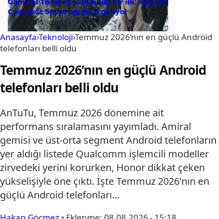
Game of Thrones evreninde bir ilk: Aegon’s
Conquest beyaz perdeye geliyor
Anasayfa
›
Teknoloji
›
Temmuz 2026’nın en güçlü Android
telefonları belli oldu
Temmuz 2026’nın en güçlü Android
telefonları belli oldu
AnTuTu, Temmuz 2026 dönemine ait
performans sıralamasını yayımladı. Amiral
gemisi ve üst-orta segment Android telefonların
yer aldığı listede Qualcomm işlemcili modeller
zirvedeki yerini korurken, Honor dikkat çeken
yükselişiyle öne çıktı. İşte Temmuz 2026'nın en
güçlü Android telefonları...
Hakan Göçmez
•
Eklenme:
08.08.2026 - 15:18