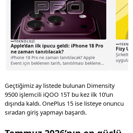
TEKNOLOJI
TEKNOL
Apple’dan ilk ipucu geldi: iPhone 18 Pro
Fizy Uy
ne zaman tanıtılacak?
Şirkette
iPhone 18 Pro ne zaman tanıtılacak? Apple
uygulama
Event için beklenen tarih, tanıtılması beklenen
kullanıc
ürünler ve son gelişmeler haberimizde.
listeler...
Geçtiğimiz ay listede bulunan Dimensity
9500 işlemcili iQOO 15T bu kez ilk 10’un
dışında kaldı. OnePlus 15 ise listeye onuncu
sıradan giriş yapmayı başardı.