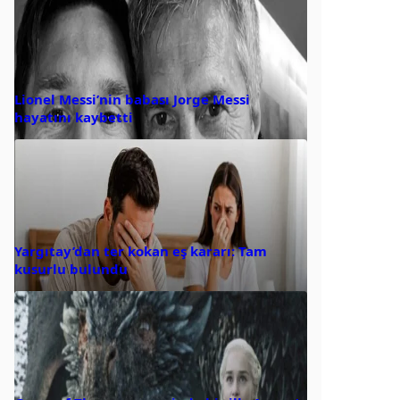
Lionel Messi’nin babası Jorge Messi
hayatını kaybetti
Yargıtay’dan ter kokan eş kararı: Tam
kusurlu bulundu