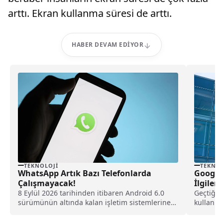
arttı. Ekran kullanma süresi de arttı.
HABER DEVAM EDIYOR
TEKNOLOJI
TEKNOL
WhatsApp Artık Bazı Telefonlarda
Google’
Çalışmayacak!
İlgilen
8 Eylül 2026 tarihinden itibaren Android 6.0
Geçtiğim
sürümünün altında kalan işletim sistemlerine
kullanıc
verdiği teknik...
ve sesli 