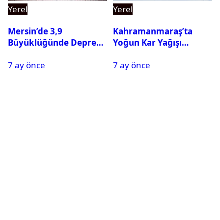
Yerel
Yerel
Mersin’de 3,9
Kahramanmaraş’ta
Büyüklüğünde Deprem
Yoğun Kar Yağışı
Oldu
Nedeniyle Okullar Yarın
7 ay önce
7 ay önce
Tatil