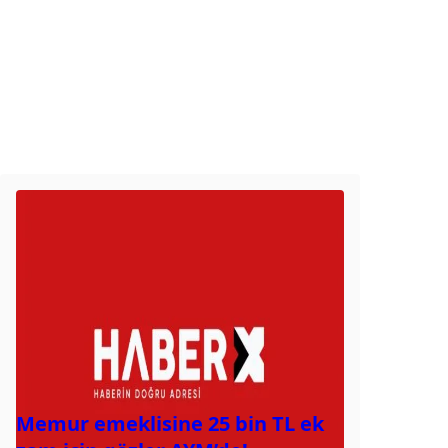
Memur emeklisine 25 bin TL ek