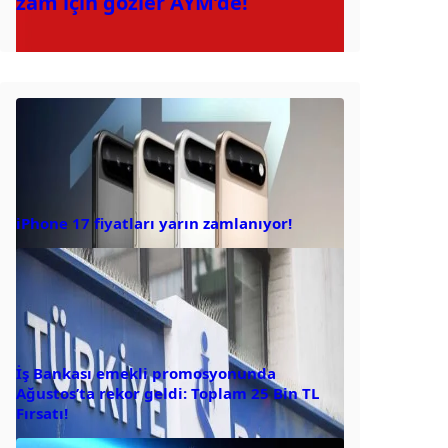
zam için gözler AYM’de!
iPhone 17 fiyatları yarın zamlanıyor!
İş Bankası emekli promosyonunda
Ağustos’ta rekor geldi: Toplam 25 Bin TL
Fırsatı!