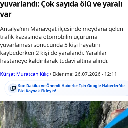
yuvarlandı: Çok sayıda ölü ve yaralı
var
Antalya’nın Manavgat ilçesinde meydana gelen
trafik kazasında otomobilin uçuruma
yuvarlaması sonucunda 5 kişi hayatını
kaybederken 2 kişi de yaralandı. Yaralılar
hastaneye kaldırılarak tedavi altına alındı.
Kürşat Muratcan Kılıç
•
Eklenme:
26.07.2026 - 12:11
Son Dakika ve Önemli Haberler İçin Google Haberler'de
Bizi Kaynak Ekleyin!