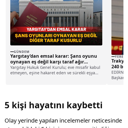
GÜNDEM
Yargıtay’dan emsal karar: Şans oyunu
YEREL
Trakya 
oynayan eş değil karşı taraf ağır
240 bin
kusurlu sayıldı
Yargıtay Hukuk Genel Kurulu; eve misafir kabul
haberi
EDİRNE (
etmeyen, eşine hakaret eden ve sürekli eşya
Başkanı 
değiştirerek masraf çıkaran kadını ağır kusurlu
240 bin t
sayarak, kadının eşine tazminat ödemesine
söyledi.
karar verdi.
üretimin
çiftçiler
5 kişi hayatını kaybetti
Olay yerinde yapılan incelemeler neticesinde