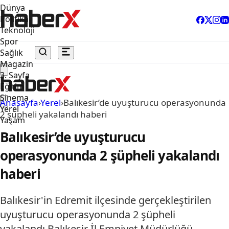
Dünya
Politika
Teknoloji
Spor
Sağlık
Magazin
3. Sayfa
Eğitim
Sinema
Anasayfa
›
Yerel
›
Balıkesir’de uyuşturucu operasyonunda
Yerel
2 şüpheli yakalandı haberi
Yaşam
Balıkesir’de uyuşturucu
operasyonunda 2 şüpheli yakalandı
haberi
Balıkesir'in Edremit ilçesinde gerçekleştirilen
uyuşturucu operasyonunda 2 şüpheli
yakalandı.Balıkesir İl Emniyet Müdürlüğü