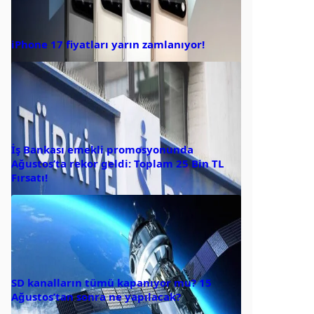
iPhone 17 fiyatları yarın zamlanıyor!
İş Bankası emekli promosyonunda
Ağustos’ta rekor geldi: Toplam 25 Bin TL
Fırsatı!
SD kanalların tümü kapanıyor mu? 15
Ağustos’tan sonra ne yapılacak?