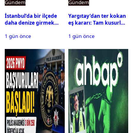
Gündem
Gündem
İstanbul’da bir ilçede
Yargıtay’dan ter kokan
daha denize girmek
eş kararı: Tam kusurlu
yasaklandı
bulundu
1 gün önce
1 gün önce