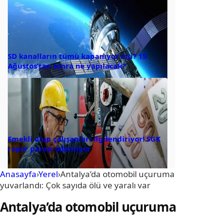
SD kanalların tümü kapanıyor mu? 15
Ağustos’tan sonra ne yapılacak?
Emekli olup çalışanları ilgilendiriyor! SGK
rapor parası ödemiyor
Anasayfa
›
Yerel
›
Antalya’da otomobil uçuruma
yuvarlandı: Çok sayıda ölü ve yaralı var
Antalya’da otomobil uçuruma