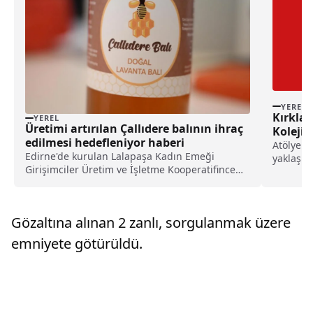
YEREL
Kırklar
YEREL
Üretimi artırılan Çallıdere balının ihraç
Koleji 
edilmesi hedefleniyor haberi
Atölye ça
Edirne'de kurulan Lalapaşa Kadın Emeği
yaklaşık
Girişimciler Üretim ve İşletme Kooperatifince
gerçekleş
oluşturulan lavanta bahçelerinde yetiştirilen ve
teknoloji,
yüksek prolin (balın saflık derecesini gösteren
en önemli aminoasit) değeri ve fenolik
Gözaltına alınan 2 zanlı, sorgulanmak üzere
çeşitliliğe sahi...
emniyete götürüldü.