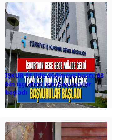
İŞKUR 81 ilde düğmeye bastı: 83
bin işçi alımı için başvurular
başladı