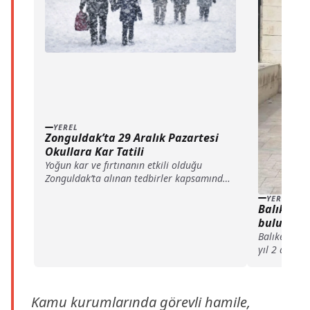
YEREL
Zonguldak’ta 29 Aralık Pazartesi
Okullara Kar Tatili
Yoğun kar ve fırtınanın etkili olduğu
Zonguldak’ta alınan tedbirler kapsamında
eğitime bir gün ara verilirken, Valilik kamu
YEREL
çalışanları ve vatandaşlar için de ek
Balıkesir’
önlemleri devreye aldı.
bulunan f
haberi
Balıkesir'i
yıl 2 ay kes
firari hükü
Emniyet Müd
fazla suçtan
Kamu kurumlarında görevli hamile,
cezası bulu