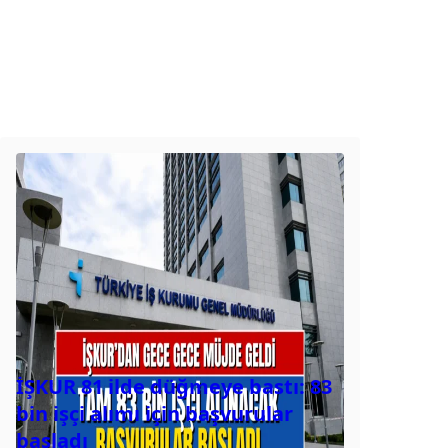
İŞKUR 81 ilde düğmeye bastı: 83
bin işçi alımı için başvurular
başladı