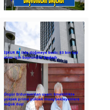
İŞKUR 81 ilde düğmeye bastı: 83 bin işçi
alımı için başvurular başladı
Özgür Erdursun’dan uyarı: Emeklilikte
yüksek prime yüksek maaş bekleyenlere
soğuk duş!