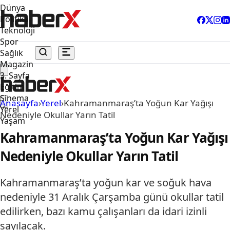
Dünya
Politika
Teknoloji
Spor
Sağlık
Magazin
3. Sayfa
Eğitim
Sinema
Anasayfa
›
Yerel
›
Kahramanmaraş’ta Yoğun Kar Yağışı
Yerel
Nedeniyle Okullar Yarın Tatil
Yaşam
Kahramanmaraş’ta Yoğun Kar Yağışı
Nedeniyle Okullar Yarın Tatil
Kahramanmaraş’ta yoğun kar ve soğuk hava
nedeniyle 31 Aralık Çarşamba günü okullar tatil
edilirken, bazı kamu çalışanları da idari izinli
sayılacak.