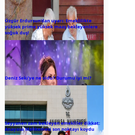
Özgür Erdursun’dan uyarı: Emeklilikte
yüksek prime yüksek maaş bekleyenlere
soğuk duş!
Deniz Seki’ye ne oldu? Durumu iyi mi?
Seyyanen zam bekleyen emekliler dikkat:
Anayasa Mahkemesi son noktayı koydu