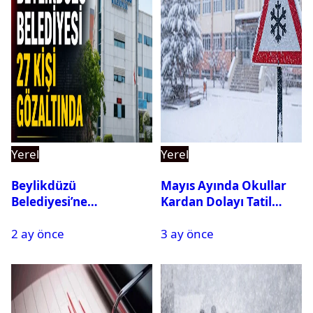
Yerel
Yerel
Beylikdüzü
Mayıs Ayında Okullar
Belediyesi’ne
Kardan Dolayı Tatil
Operasyon: 27 Kişi
Edildi
2 ay önce
3 ay önce
Gözaltına Alındı