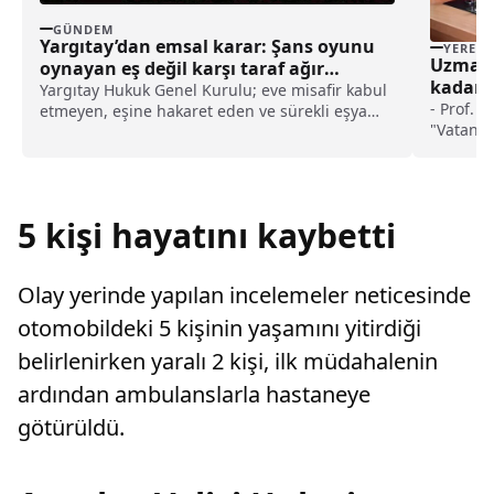
GÜNDEM
Yargıtay’dan emsal karar: Şans oyunu
YEREL
Uzmanl
oynayan eş değil karşı taraf ağır
kadar 
kusurlu sayıldı
Yargıtay Hukuk Genel Kurulu; eve misafir kabul
- Prof. 
etmeyen, eşine hakaret eden ve sürekli eşya
"Vatanda
değiştirerek masraf çıkaran kadını ağır kusurlu
konusund
sayarak, kadının eşine tazminat ödemesine
'sarı se
karar verdi.
uygulama
mikro bes
5 kişi hayatını kaybetti
son dere
"Bazılar
sodyum k
Olay yerinde yapılan incelemeler neticesinde
hastasın
verilirs
otomobildeki 5 kişinin yaşamını yitirdiği
yol açab
belirlenirken yaralı 2 kişi, ilk müdahalenin
ise kalp
ardından ambulanslarla hastaneye
götürüldü.