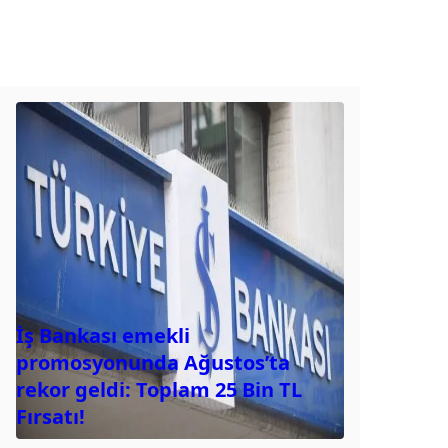
İş Bankası emekli
promosyonunda Ağustos’ta
rekor geldi: Toplam 25 Bin TL
Fırsatı!