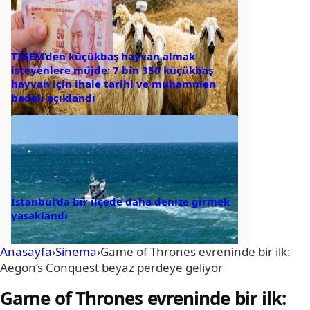
TİGEM’den küçükbaş hayvan almak
isteyenlere müjde: 7 bin 350 küçükbaş
hayvan için ihale tarihi ve muhammen
bedeli açıklandı
İstanbul’da bir ilçede daha denize girmek
yasaklandı
Anasayfa
›
Sinema
›
Game of Thrones evreninde bir ilk:
Aegon’s Conquest beyaz perdeye geliyor
Game of Thrones evreninde bir ilk: