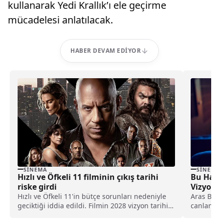
kullanarak Yedi Krallık’ı ele geçirme
mücadelesi anlatılacak.
HABER DEVAM EDIYOR
SINEMA
SINEM
Hızlı ve Öfkeli 11 filminin çıkış tarihi
Bu Haf
riske girdi
Vizyon
Hızlı ve Öfkeli 11'in bütçe sorunları nedeniyle
Aras Bul
geciktiği iddia edildi. Filmin 2028 vizyon tarihi
canlandı
de risk altında olabilir.
serisinin