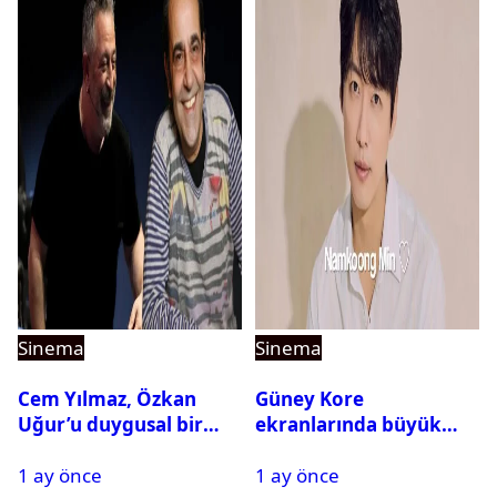
Sinema
Sinema
Cem Yılmaz, Özkan
Güney Kore
Uğur’u duygusal bir
ekranlarında büyük
paylaşımla andı
buluşma: Namkoong
1 ay önce
1 ay önce
Min yeniden KBS ile