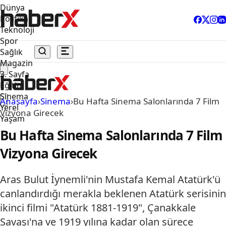
Dünya
Politika
Teknoloji
Spor
Sağlık
Magazin
3. Sayfa
Eğitim
Sinema
Anasayfa
›
Sinema
›
Bu Hafta Sinema Salonlarında 7 Film
Yerel
Vizyona Girecek
Yaşam
Bu Hafta Sinema Salonlarında 7 Film
Vizyona Girecek
Aras Bulut İynemli'nin Mustafa Kemal Atatürk'ü
canlandırdığı merakla beklenen Atatürk serisinin
ikinci filmi "Atatürk 1881-1919", Çanakkale
Savaşı'na ve 1919 yılına kadar olan sürece