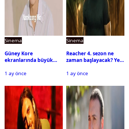
Sinema
Sinema
Güney Kore
Reacher 4. sezon ne
ekranlarında büyük
zaman başlayacak? Yeni
buluşma: Namkoong
sezona dair tüm
1 ay önce
1 ay önce
Min yeniden KBS ile
detaylar
Anlaştı