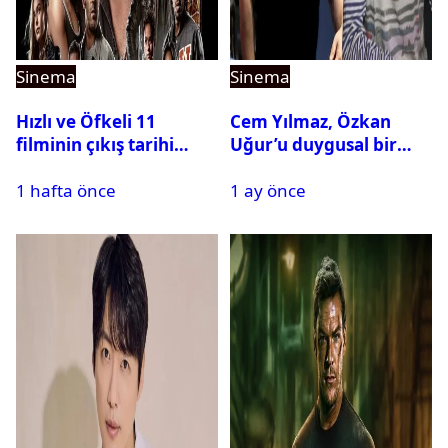
Sinema
Sinema
Hızlı ve Öfkeli 11
Cem Yılmaz, Özkan
filminin çıkış tarihi
Uğur’u duygusal bir
riske girdi
paylaşımla andı
1 hafta önce
1 ay önce