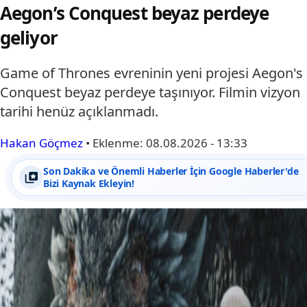
Aegon’s Conquest beyaz perdeye
geliyor
Game of Thrones evreninin yeni projesi Aegon's
Conquest beyaz perdeye taşınıyor. Filmin vizyon
tarihi henüz açıklanmadı.
Hakan Göçmez
•
Eklenme:
08.08.2026 - 13:33
Son Dakika ve Önemli Haberler İçin Google Haberler'de
Bizi Kaynak Ekleyin!