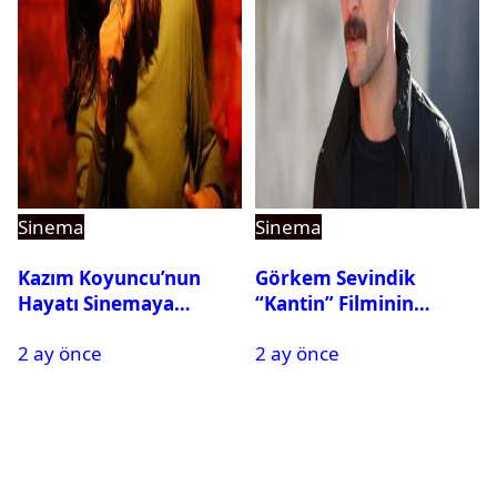
Sinema
Sinema
Kazım Koyuncu’nun
Görkem Sevindik
Hayatı Sinemaya
“Kantin” Filminin
Taşınıyor
Başrolünde Yer Alacak
2 ay önce
2 ay önce