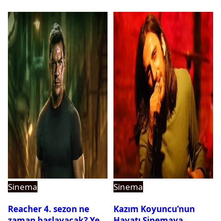
Anlaştı
Sinema
Sinema
Reacher 4. sezon ne
Kazım Koyuncu’nun
zaman başlayacak? Yeni
Hayatı Sinemaya