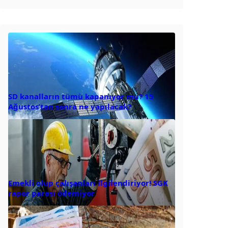
SD kanalların tümü kapanıyor mu? 15
Ağustos’tan sonra ne yapılacak?
Emekli olup çalışanları ilgilendiriyor! SGK
rapor parası ödemiyor