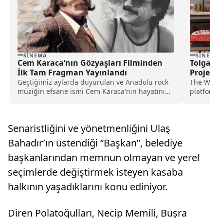
SINEMA
SINEM
Cem Karaca’nın Gözyaşları Filminden
Tolga Ç
İlk Tam Fragman Yayınlandı
Projesi
Yayınd
Geçtiğimiz aylarda duyurulan ve Anadolu rock
The Walt
müziğin efsane ismi Cem Karaca'nın hayatını
platformu
konu alacak...
komedi..
Senaristliğini ve yönetmenliğini Ulaş
Bahadır’ın üstendiği “Başkan”, belediye
başkanlarından memnun olmayan ve yerel
seçimlerde değiştirmek isteyen kasaba
halkının yaşadıklarını konu ediniyor.
Diren Polatoğulları, Necip Memili, Büşra