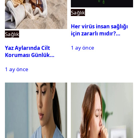
Sağlık
Her virüs insan sağlığı
için zararlı mıdır?
Sağlık
Yararlı virüsler
1 ay önce
nelerdir? Virüs çeşitleri
Yaz Aylarında Cilt
Koruması Günlük
Rutinin Bir Parçası
1 ay önce
Haline Geliyor