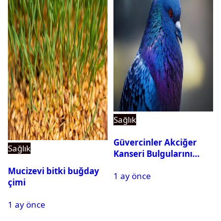
Sağlık
Güvercinler Akciğer
Sağlık
Kanseri Bulgularını
Tanıyabiliyor
Mucizevi bitki buğday
1 ay önce
çimi
1 ay önce