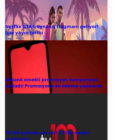
Netflix GTA 6 oynanış fragmanı geliyor!
İşte yayın tarihi
Akbank emekli promosyon kampanyası
başladı! Promosyona ek ödeme yapılacak
TV100 uyduda var mı? TV100 neden
açılmıyor?