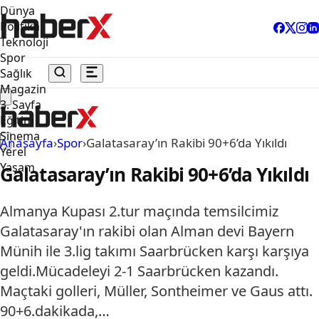
Dünya
Politika
Teknoloji
Spor
Sağlık
Magazin
3. Sayfa
Eğitim
Sinema
Anasayfa
›
Spor
›
Galatasaray’ın Rakibi 90+6’da Yıkıldı
Yerel
Yaşam
Galatasaray’ın Rakibi 90+6’da Yıkıldı
Almanya Kupası 2.tur maçında temsilcimiz
Galatasaray'ın rakibi olan Alman devi Bayern
Münih ile 3.lig takımı Saarbrücken karşı karşıya
geldi.Mücadeleyi 2-1 Saarbrücken kazandı.
Maçtaki golleri, Müller, Sontheimer ve Gaus attı.
90+6.dakikada,…