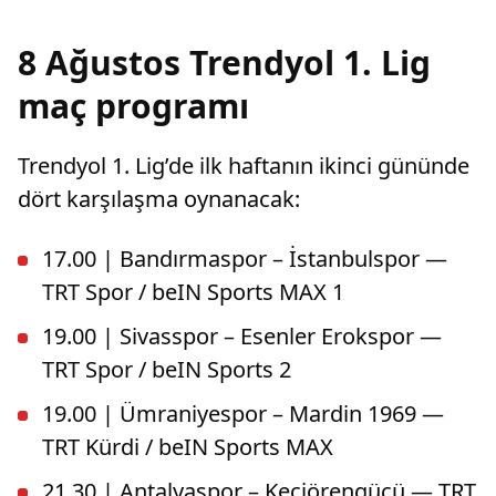
8 Ağustos Trendyol 1. Lig
maç programı
Trendyol 1. Lig’de ilk haftanın ikinci gününde
dört karşılaşma oynanacak:
17.00 | Bandırmaspor – İstanbulspor —
TRT Spor / beIN Sports MAX 1
19.00 | Sivasspor – Esenler Erokspor —
TRT Spor / beIN Sports 2
19.00 | Ümraniyespor – Mardin 1969 —
TRT Kürdi / beIN Sports MAX
21.30 | Antalyaspor – Keçiörengücü — TRT