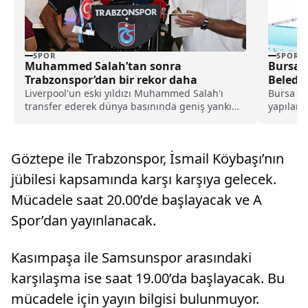
SPOR
SPOR
Muhammed Salah’tan sonra
Bursa 
Trabzonspor’dan bir rekor daha
Belediy
Liverpool'un eski yıldızı Muhammed Salah'ı
Bursa B
transfer ederek dünya basınında geniş yankı
yapılan 
uyandıran Trabzonspor, yeni sezon kombine
verildi:"
satışlarında 18 bine ulaşarak tarihinin en
yüksek kombine satış rekorunu kırdığını
Göztepe ile Trabzonspor, İsmail Köybaşı’nın
açıkladı.
jübilesi kapsamında karşı karşıya gelecek.
Mücadele saat 20.00’de başlayacak ve A
Spor’dan yayınlanacak.
Kasımpaşa ile Samsunspor arasındaki
karşılaşma ise saat 19.00’da başlayacak. Bu
mücadele için yayın bilgisi bulunmuyor.