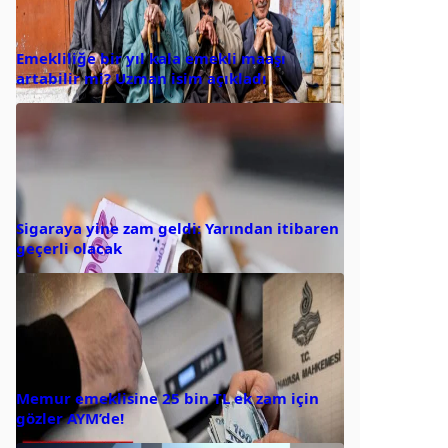
Emekliliğe bir yıl kala emekli maaşı
artabilir mi? Uzman isim açıkladı
Sigaraya yine zam geldi: Yarından itibaren
geçerli olacak
Memur emeklisine 25 bin TL ek zam için
gözler AYM’de!