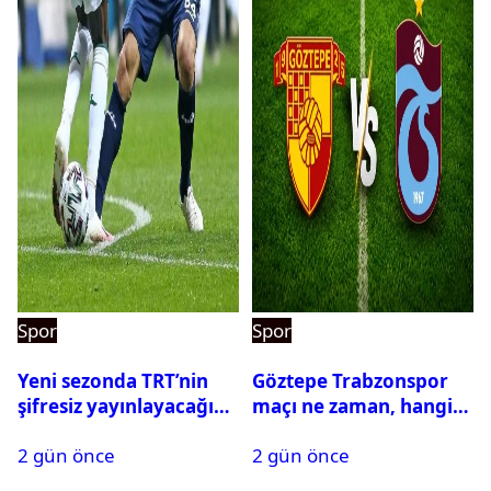
Spor
Spor
Yeni sezonda TRT’nin
Göztepe Trabzonspor
şifresiz yayınlayacağı
maçı ne zaman, hangi
maçlar belli oldu
kanalda? Salah
2 gün önce
2 gün önce
oynayacak mı?