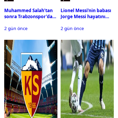
Muhammed Salah’tan
Lionel Messi’nin babası
sonra Trabzonspor’dan
Jorge Messi hayatını
bir rekor daha
kaybetti
2 gün önce
2 gün önce