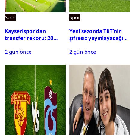
Spor
Spor
Kayserispor’dan
Yeni sezonda TRT’nin
transfer rekoru: 20
şifresiz yayınlayacağı
saatte 15 transfer
maçlar belli oldu
2 gün önce
2 gün önce