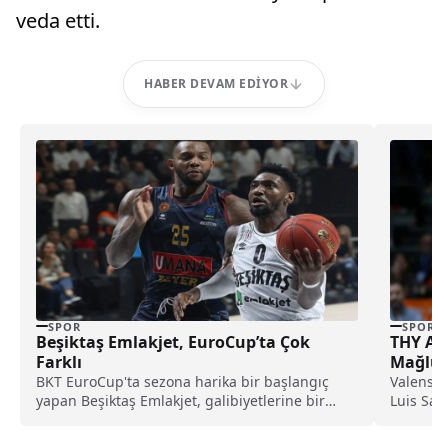
veda etti.
HABER DEVAM EDIYOR
SPOR
SPOR
Beşiktaş Emlakjet, EuroCup’ta Çok
THY Avr
Farklı
Mağlubi
BKT EuroCup'ta sezona harika bir başlangıç
Valensiy
yapan Beşiktaş Emlakjet, galibiyetlerine bir
Luis Sal
yenisini daha ekledi....
periyodu