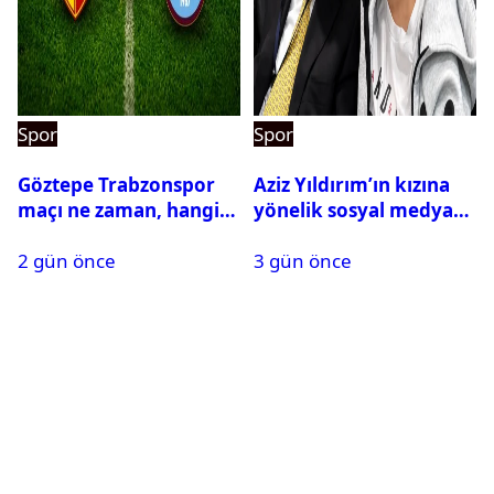
Spor
Spor
Göztepe Trabzonspor
Aziz Yıldırım’ın kızına
maçı ne zaman, hangi
yönelik sosyal medya
kanalda? Salah
paylaşımı yapan şüpheli
2 gün önce
3 gün önce
oynayacak mı?
hakkında karar çıktı