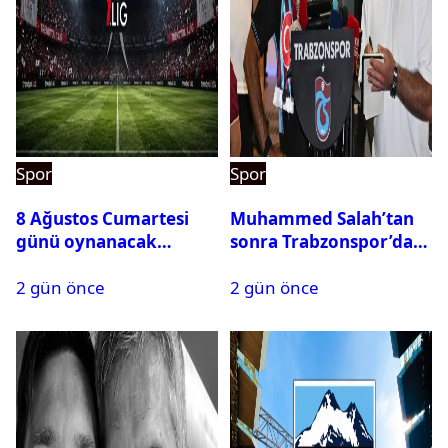
Spor
Spor
8 Ağustos Cumartesi
Muhammed Salah’tan
günü oynanacak
sonra Trabzonspor’dan
maçlar
bir rekor daha
2 gün önce
2 gün önce