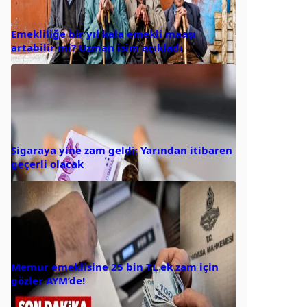
Emekliliğe bir yıl kala emekli maaşı
artabilir mi? Uzman isim açıkladı
Sigaraya yine zam geldi: Yarından itibaren
geçerli olacak
Memur emeklisine 25 bin TL ek zam için
gözler AYM’de!