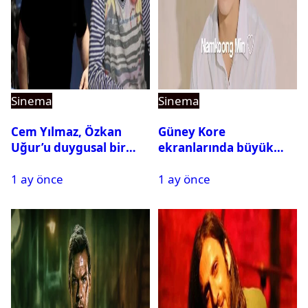
Sinema
Sinema
Cem Yılmaz, Özkan
Güney Kore
Uğur’u duygusal bir
ekranlarında büyük
paylaşımla andı
buluşma: Namkoong
1 ay önce
1 ay önce
Min yeniden KBS ile
Anlaştı