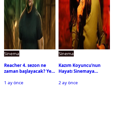
Sinema
Sinema
Reacher 4. sezon ne
Kazım Koyuncu’nun
zaman başlayacak? Yeni
Hayatı Sinemaya
sezona dair tüm
Taşınıyor
1 ay önce
2 ay önce
detaylar