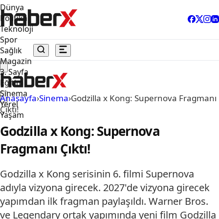
Dünya
Politika
Teknoloji
Spor
Sağlık
Magazin
3. Sayfa
Eğitim
Sinema
Anasayfa
›
Sinema
›
Godzilla x Kong: Supernova Fragmanı
Yerel
Çıktı!
Yaşam
Godzilla x Kong: Supernova
Fragmanı Çıktı!
Godzilla x Kong serisinin 6. filmi Supernova
adıyla vizyona girecek. 2027'de vizyona girecek
yapımdan ilk fragman paylaşıldı. Warner Bros.
ve Legendary ortak yapımında yeni film Godzilla