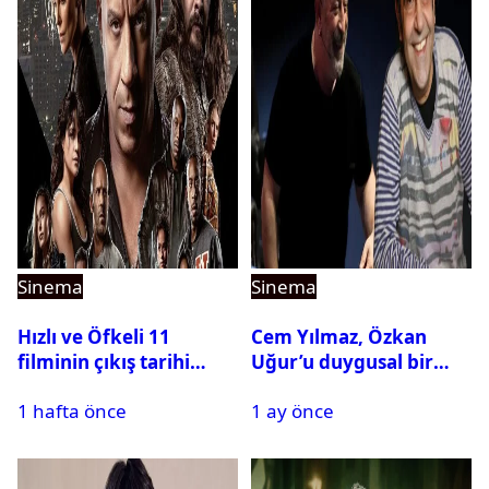
Sinema
Sinema
Hızlı ve Öfkeli 11
Cem Yılmaz, Özkan
filminin çıkış tarihi
Uğur’u duygusal bir
riske girdi
paylaşımla andı
1 hafta önce
1 ay önce