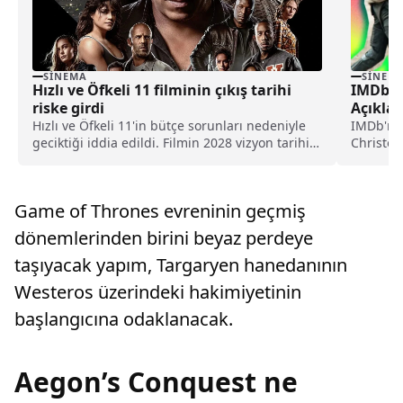
SINEMA
SINEM
Hızlı ve Öfkeli 11 filminin çıkış tarihi
IMDb 20
riske girdi
Açıklad
Hızlı ve Öfkeli 11'in bütçe sorunları nedeniyle
IMDb'nin 
geciktiği iddia edildi. Filmin 2028 vizyon tarihi
Christop
de risk altında olabilir.
filmi alır
Game of Thrones evreninin geçmiş
dönemlerinden birini beyaz perdeye
taşıyacak yapım, Targaryen hanedanının
Westeros üzerindeki hakimiyetinin
başlangıcına odaklanacak.
Aegon’s Conquest ne