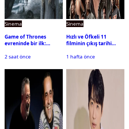
Sinema
Sinema
Game of Thrones
Hızlı ve Öfkeli 11
evreninde bir ilk:
filminin çıkış tarihi
Aegon’s Conquest
riske girdi
2 saat önce
1 hafta önce
beyaz perdeye geliyor