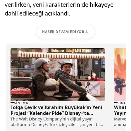
verilirken, yeni karakterlerin de hikayeye
dahil edileceği açıklandı.
HABER DEVAM EDIYOR
SINEMA
SINEM
Tolga Çevik ve İbrahim Büyükak’ın Yeni
WhatIf
Projesi “Kalender Pide” Disney+’ta
Yayınl
Yayında
The Walt Disney Company’nin dijital yayın
Marvel'ı
platformu Disney+, Türk izleyiciler için yeni bir
animasyo
komedi...
yılın so