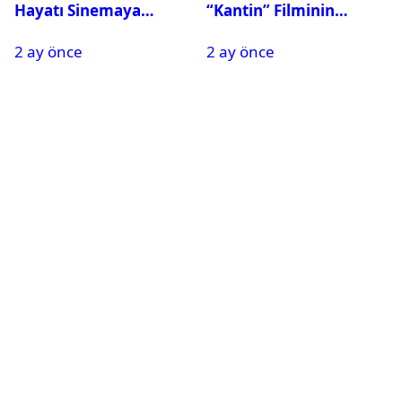
Hayatı Sinemaya
“Kantin” Filminin
Taşınıyor
Başrolünde Yer Alacak
2 ay önce
2 ay önce