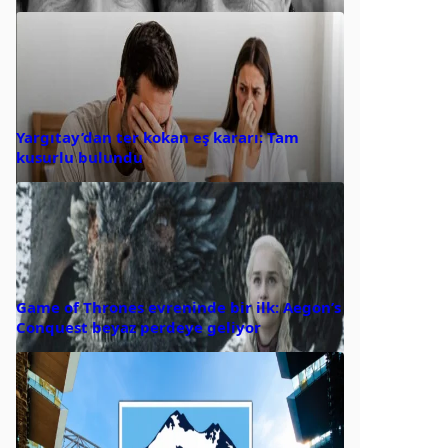
Yargıtay’dan ter kokan eş kararı: Tam
kusurlu bulundu
Game of Thrones evreninde bir ilk: Aegon’s
Conquest beyaz perdeye geliyor