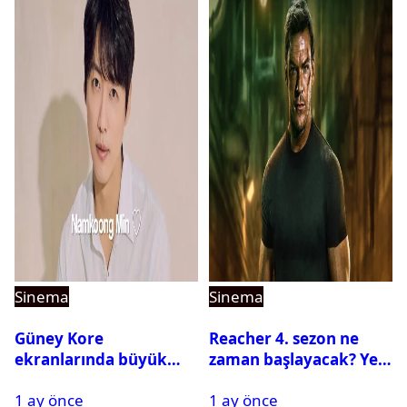
Sinema
Sinema
Güney Kore
Reacher 4. sezon ne
ekranlarında büyük
zaman başlayacak? Yeni
buluşma: Namkoong
sezona dair tüm
1 ay önce
1 ay önce
Min yeniden KBS ile
detaylar