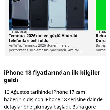
TEKNOLOJI
TEKNOL
Temmuz 2026’nın en güçlü Android
Rehber
telefonları belli oldu
Durumu
AnTuTu, Temmuz 2026 dönemine ait
Bir kişi
performans sıralamasını yayımladı. Amiral
numaray
gemisi ve üst-orta segment Android
görme se
telefonların yer aldığı listede Qualcomm
işlemcili modeller zirvedeki yerini korurken,
Honor dikkat çeken yükselişiyle öne çıktı. İşte
iPhone 18 fiyatlarından ilk bilgiler
Temmuz 2026'nın en güçlü Android
telefonları...
geldi
10 Ağustos tarihinde iPhone 17 zam
haberinin dışında iPhone 18 serisine dair de
detaylar öne çıkmaya başladı. Buna göre