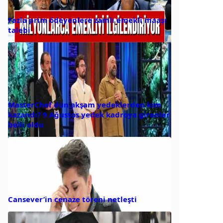
Fazla prim ödeyenlere zamlı emekli maaşı
talebi
MasterChef dün akşam yedeklerden kim
kazandı? 9 Ağustos yedek kadroya girenler
belli oldu
Cansever’in cenaze töreni netleşti