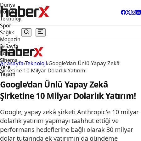
Dünya
Politika
Teknoloji
Spor
Sağlık
Magazin
3. Sayfa
Eğitim
Sinema
Anasayfa
›
Teknoloji
›
Google’dan Ünlü Yapay Zekâ
Yerel
Şirketine 10 Milyar Dolarlık Yatırım!
Yaşam
Google’dan Ünlü Yapay Zekâ
Şirketine 10 Milyar Dolarlık Yatırım!
Google, yapay zekâ şirketi Anthropic'e 10 milyar
dolarlık yatırım yapmayı taahhüt ettiği ve
performans hedeflerine bağlı olarak 30 milyar
dolar tutarında ek yatırımın da gündeme