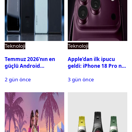
Teknoloji
Teknoloji
Temmuz 2026’nın en
Apple’dan ilk ipucu
güçlü Android
geldi: iPhone 18 Pro ne
telefonları belli oldu
zaman tanıtılacak?
2 gün önce
3 gün önce