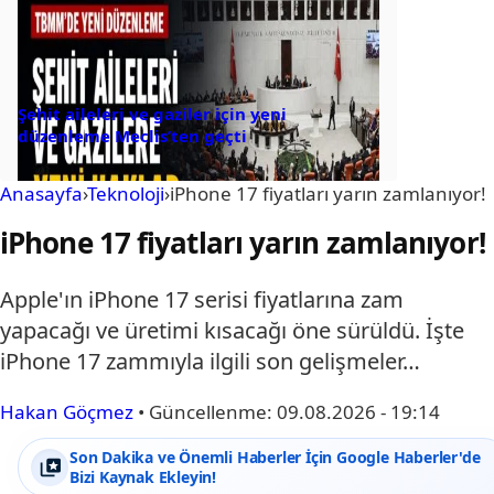
Şehit aileleri ve gaziler için yeni
düzenleme Meclis’ten geçti
Anasayfa
›
Teknoloji
›
iPhone 17 fiyatları yarın zamlanıyor!
iPhone 17 fiyatları yarın zamlanıyor!
Apple'ın iPhone 17 serisi fiyatlarına zam
yapacağı ve üretimi kısacağı öne sürüldü. İşte
iPhone 17 zammıyla ilgili son gelişmeler…
Hakan Göçmez
•
Güncellenme:
09.08.2026 - 19:14
Son Dakika ve Önemli Haberler İçin Google Haberler'de
Bizi Kaynak Ekleyin!