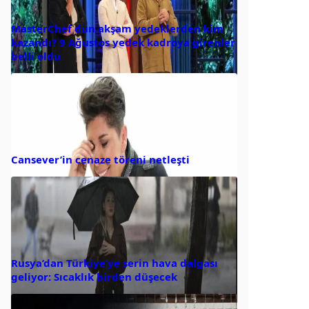
MasterChef dün akşam yedeklerden kim
kazandı? 9 Ağustos yedek kadroya girenler
belli oldu
Cansever’in cenaze töreni netleşti
Rusya’dan Türkiye’ye serin hava dalgası
geliyor: Sıcaklık birden düşecek