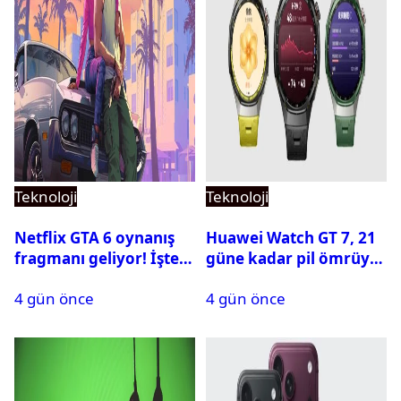
Teknoloji
Teknoloji
Netflix GTA 6 oynanış
Huawei Watch GT 7, 21
fragmanı geliyor! İşte
güne kadar pil ömrüyle
yayın tarihi
geliyor
4 gün önce
4 gün önce