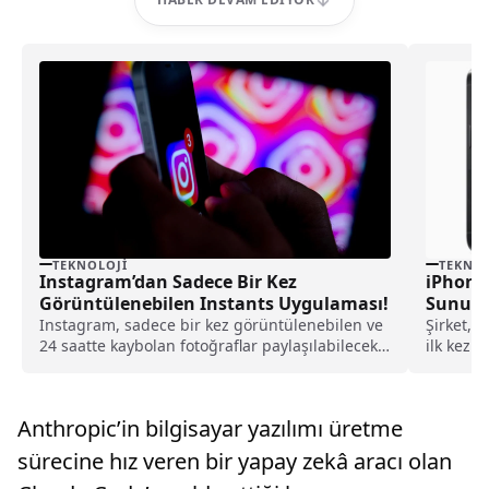
TEKNOLOJI
TEKNOL
Instagram’dan Sadece Bir Kez
iPhone 
Görüntülenebilen Instants Uygulaması!
Sunulab
Instagram, sadece bir kez görüntülenebilen ve
Şirket, i
24 saatte kaybolan fotoğraflar paylaşılabilecek
ilk kez t
“Instants” adlı yeni...
Anthropic’in bilgisayar yazılımı üretme
sürecine hız veren bir yapay zekâ aracı olan