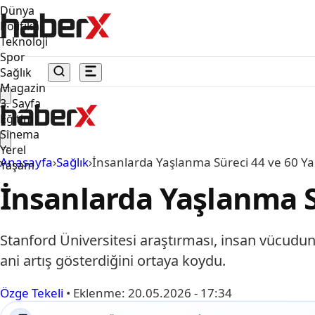
Dünya
Politika
Teknoloji
Spor
Sağlık
Magazin
3. Sayfa
Eğitim
Sinema
Yerel
Anasayfa
›
Sağlık
›
İnsanlarda Yaşlanma Süreci 44 ve 60 Ya
Yaşam
İnsanlarda Yaşlanma S
Stanford Üniversitesi araştırması, insan vücudun
ani artış gösterdiğini ortaya koydu.
Özge Tekeli
•
Eklenme:
20.05.2026 - 17:34