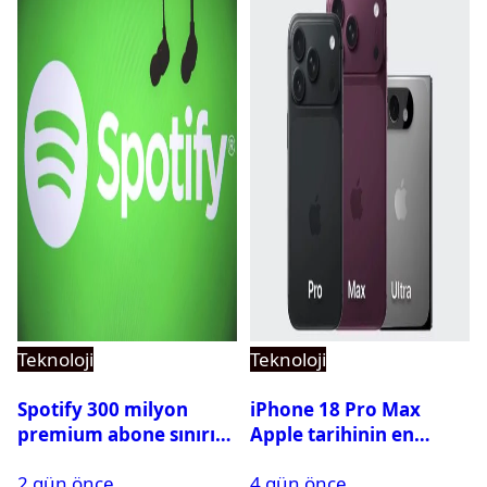
Teknoloji
Teknoloji
Spotify 300 milyon
iPhone 18 Pro Max
premium abone sınırını
Apple tarihinin en
aştı
pahalı iPhone’u olabilir
2 gün önce
4 gün önce