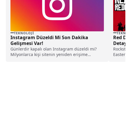
TEKNOLOJI
TEKNOL
Instagram Düzeldi Mi Son Dakika
Red Dea
Gelişmesi Var!
Detay
Günlerdir kapalı olan Instagram düzeldi mi?
Rockstar
Milyonlarca kişi sitenin yeniden erişime
Easter E
açılmasını bekliyor. VPN...
devam ed