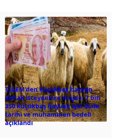
TİGEM’den küçükbaş hayvan
almak isteyenlere müjde: 7 bin
350 küçükbaş hayvan için ihale
tarihi ve muhammen bedeli
açıklandı