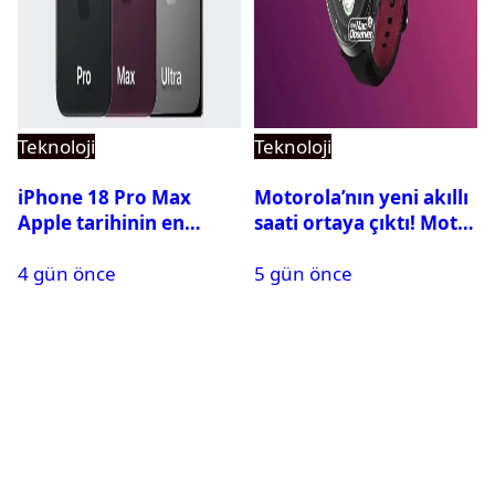
Teknoloji
Teknoloji
iPhone 18 Pro Max
Motorola’nın yeni akıllı
Apple tarihinin en
saati ortaya çıktı! Moto
pahalı iPhone’u olabilir
Watch Ultra ilk kez
4 gün önce
5 gün önce
görüntülendi