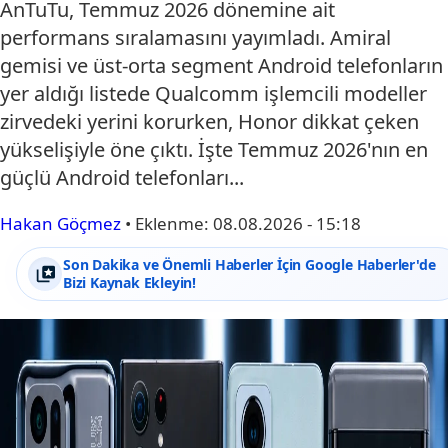
AnTuTu, Temmuz 2026 dönemine ait
performans sıralamasını yayımladı. Amiral
gemisi ve üst-orta segment Android telefonların
yer aldığı listede Qualcomm işlemcili modeller
zirvedeki yerini korurken, Honor dikkat çeken
yükselişiyle öne çıktı. İşte Temmuz 2026'nın en
güçlü Android telefonları...
Hakan Göçmez
•
Eklenme:
08.08.2026 - 15:18
Son Dakika ve Önemli Haberler İçin Google Haberler'de
Bizi Kaynak Ekleyin!