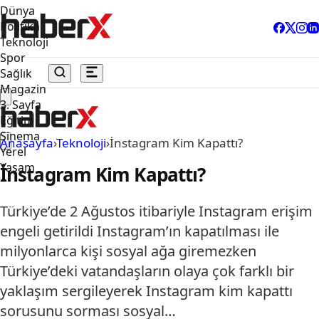
Dünya
Politika
Teknoloji
Spor
Sağlık
Magazin
3. Sayfa
Eğitim
Sinema
Anasayfa
›
Teknoloji
›
İnstagram Kim Kapattı?
Yerel
Yaşam
İnstagram Kim Kapattı?
Türkiye’de 2 Ağustos itibariyle Instagram erişim
engeli getirildi Instagram’ın kapatılması ile
milyonlarca kişi sosyal ağa giremezken
Türkiye’deki vatandaşların olaya çok farklı bir
yaklaşım sergileyerek Instagram kim kapattı
sorusunu sorması sosyal…