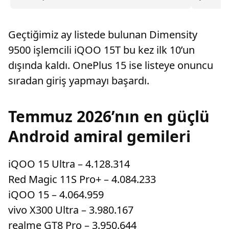
ürünler ve son gelişmeler haberimizde.
QR okuta
içerikler
Geçtiğimiz ay listede bulunan Dimensity
9500 işlemcili iQOO 15T bu kez ilk 10’un
dışında kaldı. OnePlus 15 ise listeye onuncu
sıradan giriş yapmayı başardı.
Temmuz 2026’nın en güçlü
Android amiral gemileri
iQOO 15 Ultra – 4.128.314
Red Magic 11S Pro+ – 4.084.233
iQOO 15 – 4.064.959
vivo X300 Ultra – 3.980.167
realme GT8 Pro – 3.950.644