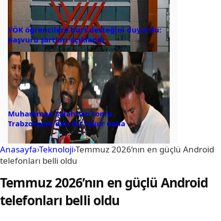
YÖK öğrencilere burs desteğini duyurdu:
Başvuru şartları açıklandı
Muhammed Salah’tan sonra
Trabzonspor’dan bir rekor daha
Anasayfa
›
Teknoloji
›
Temmuz 2026’nın en güçlü Android
telefonları belli oldu
Temmuz 2026’nın en güçlü Android
telefonları belli oldu