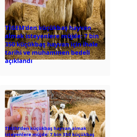
TİGEM’den küçükbaş hayvan
almak isteyenlere müjde: 7 bin
350 küçükbaş hayvan için ihale
tarihi ve muhammen bedeli
açıklandı
TİGEM’den küçükbaş hayvan almak
isteyenlere müjde: 7 bin 350 küçükbaş