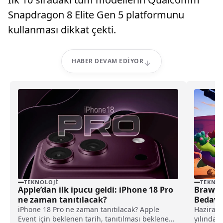
Snapdragon 8 Elite Gen 5 platformunu
kullanması dikkat çekti.
HABER DEVAM EDIYOR
TEKNOLOJI
TEKNOL
Apple’dan ilk ipucu geldi: iPhone 18 Pro
Brawl S
ne zaman tanıtılacak?
Bedava 
Güncel 
iPhone 18 Pro ne zaman tanıtılacak? Apple
Haziran 
Event için beklenen tarih, tanıtılması beklenen
yılında b