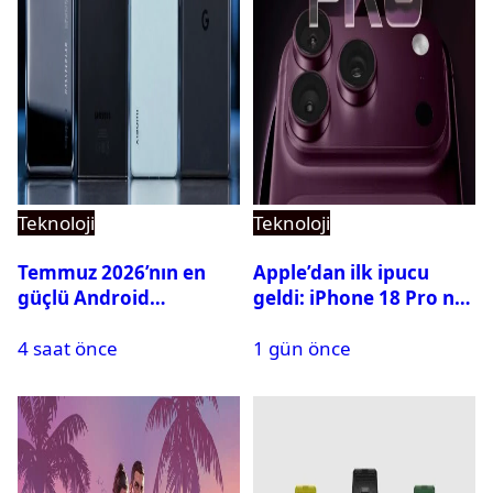
Teknoloji
Teknoloji
Temmuz 2026’nın en
Apple’dan ilk ipucu
güçlü Android
geldi: iPhone 18 Pro ne
telefonları belli oldu
zaman tanıtılacak?
4 saat önce
1 gün önce