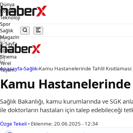
Dünya
Politika
Teknoloji
Spor
Sağlık
Magazin
3. Sayfa
Eğitim
Sinema
Yerel
Anasayfa
›
Sağlık
›
Kamu Hastanelerinde Tahlil Kısıtlaması
Yaşam
Kamu Hastanelerinde T
Sağlık Bakanlığı, kamu kurumlarında ve SGK anlaş
ile doktorların hastaları için talep edebileceği tet
Özge Tekeli
•
Eklenme:
20.06.2025 - 12:34