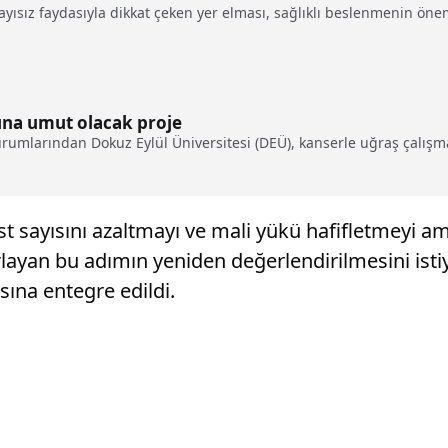
yısız faydasıyla dikkat çeken yer elması, sağlıklı beslenmenin önem
ına umut olacak proje
urumlarından Dokuz Eylül Üniversitesi (DEÜ), kanserle uğraş çalışma
t sayısını azaltmayı ve mali yükü hafifletmeyi ama
ırlayan bu adımın yeniden değerlendirilmesini istiy
sına entegre edildi.