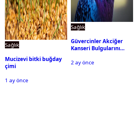
Sağlık
Güvercinler Akciğer
Sağlık
Kanseri Bulgularını
Tanıyabiliyor
Mucizevi bitki buğday
2 ay önce
çimi
1 ay önce