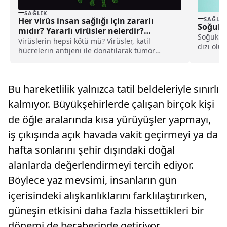
SAĞLIK
Her virüs insan sağlığı için zararlı
SAĞLIK
Soğuk 
mıdır? Yararlı virüsler nelerdir?
Soğuk su
Virüs çeşitleri
Virüslerin hepsi kötü mü? Virüsler, katil
dizi olum
hücrelerin antijeni ile donatılarak tümör
hücrelerinin tanınmasını kolaylaştırıyorlar.
Virüs çeşitleri nelerdir?
Bu hareketlilik yalnızca tatil beldeleriyle sınırlı
kalmıyor. Büyükşehirlerde çalışan birçok kişi
de öğle aralarında kısa yürüyüşler yapmayı,
iş çıkışında açık havada vakit geçirmeyi ya da
hafta sonlarını şehir dışındaki doğal
alanlarda değerlendirmeyi tercih ediyor.
Böylece yaz mevsimi, insanların gün
içerisindeki alışkanlıklarını farklılaştırırken,
güneşin etkisini daha fazla hissettikleri bir
dönemi de beraberinde getiriyor.