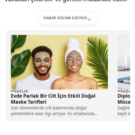
HABER DEVAM EDIYOR
SAĞLIK
SAĞLIK
Evde Parlak Bir Cilt İçin Etkili Doğal
Diploma
Maske Tarifleri
Mücade
Son dönemlerde cilt bakımında doğal
Sağlık Ba
yöntemlere olan ilgi artıyor. Ev ortamında
kayıt dış
kolaylıkla hazırlanabilen doğal...
uygulama