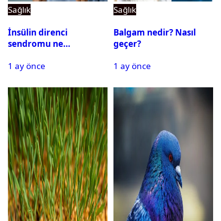
Sağlık
Sağlık
İnsülin direnci
Balgam nedir? Nasıl
sendromu ne
geçer?
demektir? Tedavisi
1 ay önce
1 ay önce
mümkün mü?