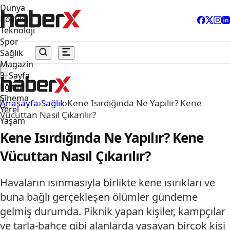
Dünya
Politika
Teknoloji
Spor
Sağlık
Magazin
3. Sayfa
Eğitim
Sinema
Anasayfa
›
Sağlık
›
Kene Isırdığında Ne Yapılır? Kene
Yerel
Vücuttan Nasıl Çıkarılır?
Yaşam
Kene Isırdığında Ne Yapılır? Kene
Vücuttan Nasıl Çıkarılır?
Havaların ısınmasıyla birlikte kene ısırıkları ve
buna bağlı gerçekleşen ölümler gündeme
gelmiş durumda. Piknik yapan kişiler, kampçılar
ve tarla-bahçe gibi alanlarda yaşayan birçok kişi