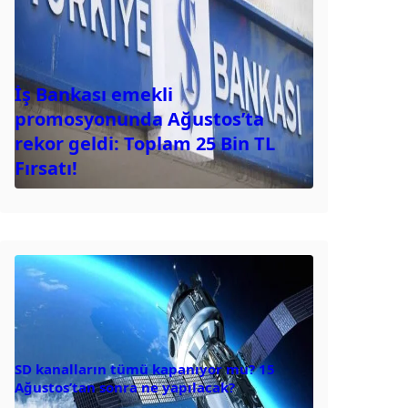
İş Bankası emekli
promosyonunda Ağustos’ta
rekor geldi: Toplam 25 Bin TL
Fırsatı!
SD kanalların tümü kapanıyor mu? 15
Ağustos’tan sonra ne yapılacak?