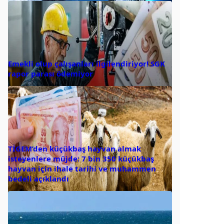
Emekli olup çalışanları ilgilendiriyor! SGK
rapor parası ödemiyor
TİGEM’den küçükbaş hayvan almak
isteyenlere müjde: 7 bin 350 küçükbaş
hayvan için ihale tarihi ve muhammen
bedeli açıklandı