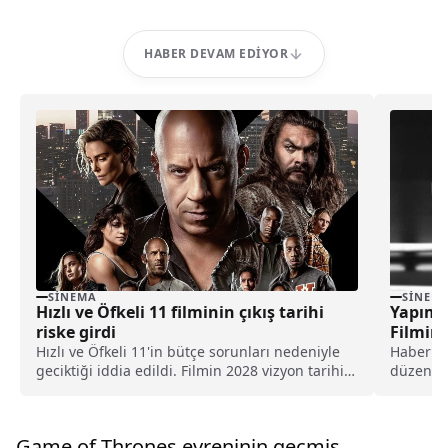
HABER DEVAM EDIYOR
SINEMA
SINEM
Hızlı ve Öfkeli 11 filminin çıkış tarihi
Yapımcı
riske girdi
Filmine
Hızlı ve Öfkeli 11'in bütçe sorunları nedeniyle
Haber si
geciktiği iddia edildi. Filmin 2028 vizyon tarihi
düzenled
de risk altında olabilir.
IV'ü yap
Game of Thrones evreninin geçmiş