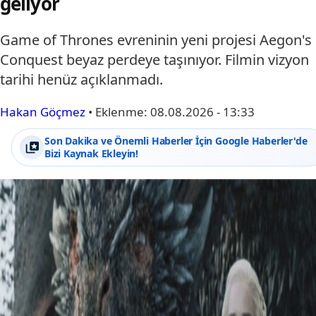
geliyor
Game of Thrones evreninin yeni projesi Aegon's
Conquest beyaz perdeye taşınıyor. Filmin vizyon
tarihi henüz açıklanmadı.
Hakan Göçmez
•
Eklenme:
08.08.2026 - 13:33
Son Dakika ve Önemli Haberler İçin Google Haberler'de
Bizi Kaynak Ekleyin!