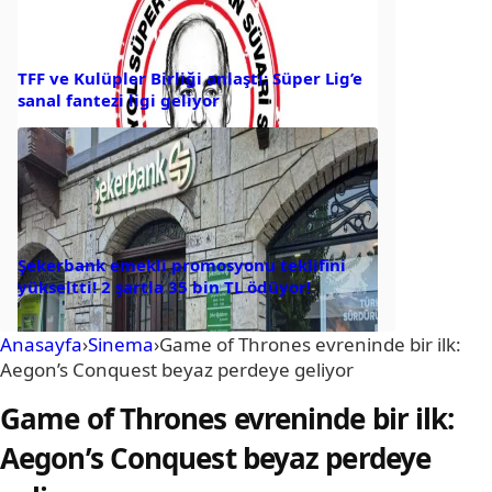
TFF ve Kulüpler Birliği anlaştı: Süper Lig’e
sanal fantezi ligi geliyor
Şekerbank emekli promosyonu teklifini
yükseltti! 2 şartla 35 bin TL ödüyor!
Anasayfa
›
Sinema
›
Game of Thrones evreninde bir ilk:
Aegon’s Conquest beyaz perdeye geliyor
Game of Thrones evreninde bir ilk:
Aegon’s Conquest beyaz perdeye