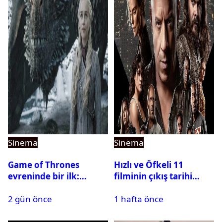
Sinema
Sinema
Game of Thrones
Hızlı ve Öfkeli 11
evreninde bir ilk:
filminin çıkış tarihi
Aegon’s Conquest
riske girdi
2 gün önce
1 hafta önce
beyaz perdeye geliyor