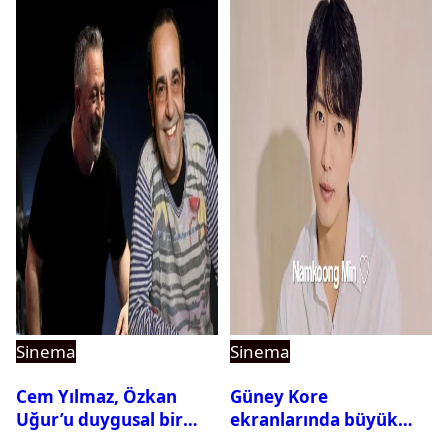
Sinema
Sinema
Cem Yılmaz, Özkan
Güney Kore
Uğur’u duygusal bir
ekranlarında büyük
paylaşımla andı
buluşma: Namkoong