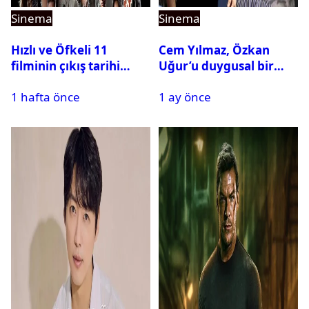
Sinema
Sinema
Hızlı ve Öfkeli 11
Cem Yılmaz, Özkan
filminin çıkış tarihi
Uğur’u duygusal bir
riske girdi
paylaşımla andı
1 hafta önce
1 ay önce