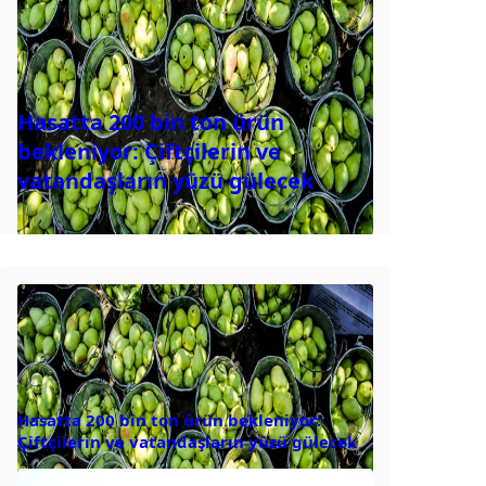
Hasatta 200 bin ton ürün
bekleniyor: Çiftçilerin ve
vatandaşların yüzü gülecek
Hasatta 200 bin ton ürün bekleniyor:
Çiftçilerin ve vatandaşların yüzü gülecek