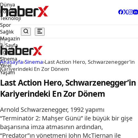
Dünya
Politika
Teknoloji
Spor
Sağlık
Magazin
3. Sayfa
Eğitim
Sinema
Anasayfa
›
Sinema
›
Last Action Hero, Schwarzenegger’in
Yerel
Kariyerindeki En Zor Dönem
Yaşam
Last Action Hero, Schwarzenegger’in
Kariyerindeki En Zor Dönem
Arnold Schwarzenegger, 1992 yapımı
“Terminatör 2: Mahşer Günü” ile büyük bir gişe
başarısına imza atmasının ardından,
“Predator”ın yönetmeni John McTiernan ile