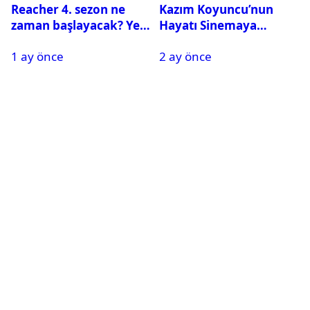
Reacher 4. sezon ne
Kazım Koyuncu’nun
zaman başlayacak? Yeni
Hayatı Sinemaya
sezona dair tüm
Taşınıyor
1 ay önce
2 ay önce
detaylar