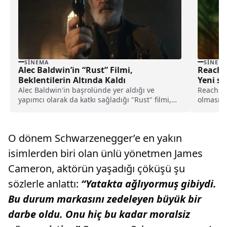
SINEMA
SINEM
Alec Baldwin’in “Rust” Filmi,
Reache
Beklentilerin Altında Kaldı
Yeni se
Alec Baldwin'in başrolünde yer aldığı ve
Reacher 4
yapımcı olarak da katkı sağladığı "Rust" filmi,
olması d
uzun...
Yeni sez
çekilece
O dönem Schwarzenegger’e en yakın
isimlerden biri olan ünlü yönetmen James
Cameron, aktörün yaşadığı çöküşü şu
sözlerle anlattı:
“Yatakta ağlıyormuş gibiydi.
Bu durum markasını zedeleyen büyük bir
darbe oldu. Onu hiç bu kadar moralsiz