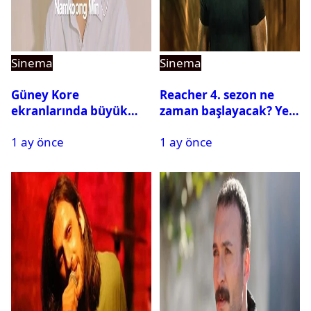
Sinema
Sinema
Güney Kore
Reacher 4. sezon ne
ekranlarında büyük
zaman başlayacak? Yeni
buluşma: Namkoong
sezona dair tüm
1 ay önce
1 ay önce
Min yeniden KBS ile
detaylar
Anlaştı