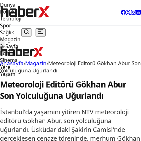
Dünya
Politika
Teknoloji
Spor
Sağlık
Magazin
3. Sayfa
Eğitim
Sinema
Anasayfa
›
Magazin
›
Meteoroloji Editörü Gökhan Abur Son
Yerel
Yolculuğuna Uğurlandı
Yaşam
Meteoroloji Editörü Gökhan Abur
Son Yolculuğuna Uğurlandı
İstanbul'da yaşamını yitiren NTV meteoroloji
editörü Gökhan Abur, son yolculuğuna
uğurlandı. Üsküdar'daki Şakirin Camisi'nde
gerçekleşen cenaze töreninde, merhum Gökhan