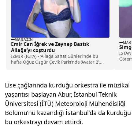
MAGAZIN
MAGAZ
Emir Can İğrek ve Zeynep Bastık
Simge’
Aliağa’yı coşturdu
İSTANBUL
İZMİR (İGFA) - ‘Aliağa Sanat Günleri’nde bu
Göreme’d
hafta Oğuz Özgür Çevik Parkı’nda ‘Avatar 2’,...
Şenliği'n
Lise çağlarında kurduğu orkestra ile müzikal
yaşantısı başlayan Abur, İstanbul Teknik
Üniversitesi (İTÜ) Meteoroloji Mühendisliği
Bölümü’nü kazandığı İstanbul’da da kurduğu
bu orkestrayı devam ettirdi.