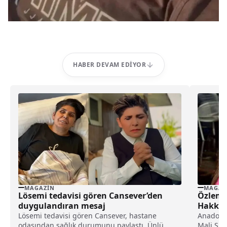
HABER DEVAM EDIYOR
MAGAZIN
MAGAZ
Lösemi tedavisi gören Cansever’den
Özlem A
duygulandıran mesaj
Hakkın
Lösemi tedavisi gören Cansever, hastane
Anadolu 
odasından sağlık durumunu paylaştı. Ünlü
Mali Su