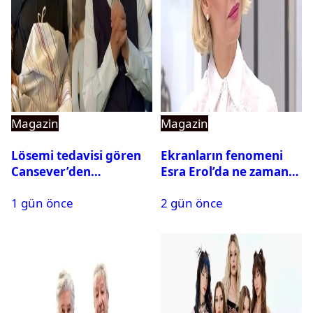
Magazin
Magazin
Lösemi tedavisi gören
Ekranların fenomeni
Cansever’den
Esra Erol’da ne zaman
duygulandıran mesaj
başlıyor?
1 gün önce
2 gün önce