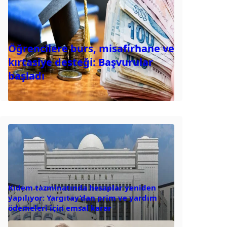
Öğrencilere burs, misafirhane ve
kırtasiye desteği: Başvurular
başladı
Kıdem tazminatında hesaplar yeniden
yapılıyor: Yargıtay’dan prim ve yardım
ödemeleri için emsal karar