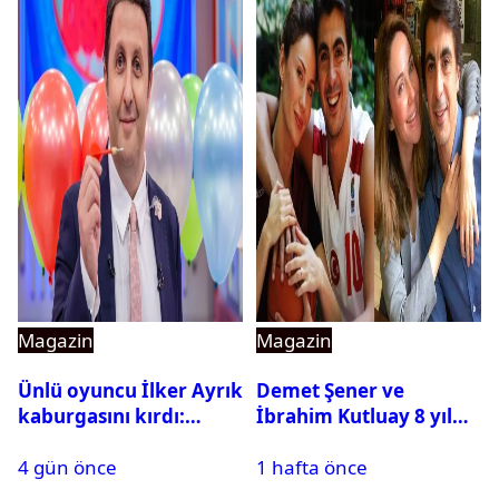
Magazin
Magazin
Ünlü oyuncu İlker Ayrık
Demet Şener ve
kaburgasını kırdı:
İbrahim Kutluay 8 yıl
Sağlık durumu nasıl?
sonra bir araya geldi:
4 gün önce
1 hafta önce
Ailece Yunanistan
tatiline gittiler