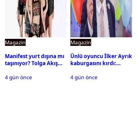
Magazin
Magazin
Manifest yurt dışına mı
Ünlü oyuncu İlker Ayrık
taşınıyor? Tolga Akış
kaburgasını kırdı:
son noktayı koydu
Sağlık durumu nasıl?
4 gün önce
4 gün önce