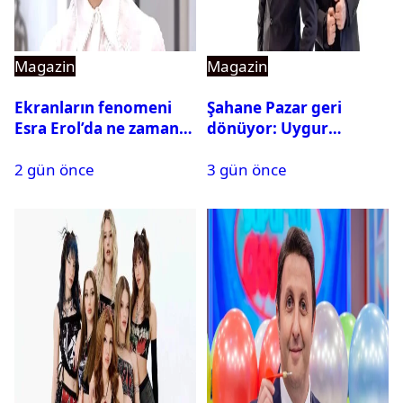
Magazin
Magazin
Ekranların fenomeni
Şahane Pazar geri
Esra Erol’da ne zaman
dönüyor: Uygur
başlıyor?
kardeşlerden beklenen
2 gün önce
3 gün önce
açıklama geldi