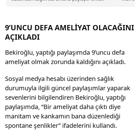
sanatçı, yoğun tedavi sürecini anlatarak
Tayyar T
sevenlerinden dua istedi.
9’UNCU DEFA AMELİYAT OLACAĞINI
AÇIKLADI
Bekiroğlu, yaptığı paylaşımda 9’uncu defa
ameliyat olmak zorunda kaldığını açıkladı.
Sosyal medya hesabı üzerinden sağlık
durumuyla ilgili güncel paylaşımlar yaparak
sevenlerini bilgilendiren Bekiroğlu, yaptığı
paylaşımda, “Bir ameliyat daha çıktı diye
manitam ve kankamın bana düzenlediği
spontane şenlikler” ifadelerini kullandı.