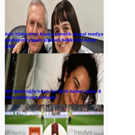
Aziz Yıldırım’ın kızına yönelik sosyal medya
paylaşımı yapan şüpheli hakkında karar
çıktı
Aslı Bekiroğlu’ndan bir kötü haber daha: 8
defa ameliyat olmuştu