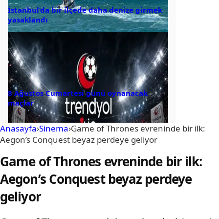
İstanbul’da bir ilçede daha denize girmek
yasaklandı
8 Ağustos Cumartesi günü oynanacak
maçlar
Anasayfa
›
Sinema
›
Game of Thrones evreninde bir ilk:
Aegon’s Conquest beyaz perdeye geliyor
Game of Thrones evreninde bir ilk:
Aegon’s Conquest beyaz perdeye
geliyor