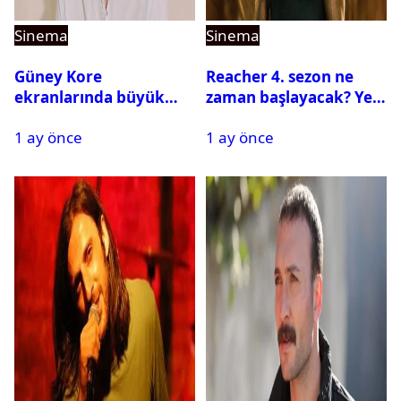
Sinema
Sinema
Güney Kore
Reacher 4. sezon ne
ekranlarında büyük
zaman başlayacak? Yeni
buluşma: Namkoong
sezona dair tüm
1 ay önce
1 ay önce
Min yeniden KBS ile
detaylar
Anlaştı