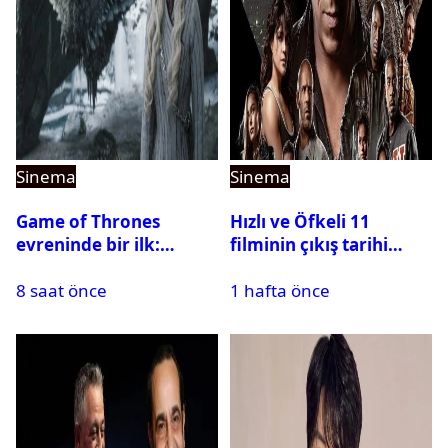
Sinema
Sinema
Game of Thrones
Hızlı ve Öfkeli 11
evreninde bir ilk:
filminin çıkış tarihi
Aegon’s Conquest
riske girdi
8 saat önce
1 hafta önce
beyaz perdeye geliyor