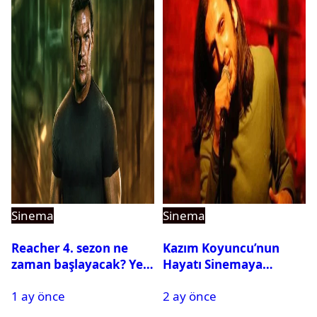
Sinema
Sinema
Reacher 4. sezon ne
Kazım Koyuncu’nun
zaman başlayacak? Yeni
Hayatı Sinemaya
sezona dair tüm
Taşınıyor
1 ay önce
2 ay önce
detaylar