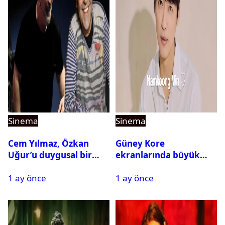
Sinema
Sinema
Cem Yılmaz, Özkan
Güney Kore
Uğur’u duygusal bir
ekranlarında büyük
paylaşımla andı
buluşma: Namkoong
1 ay önce
1 ay önce
Min yeniden KBS ile
Anlaştı