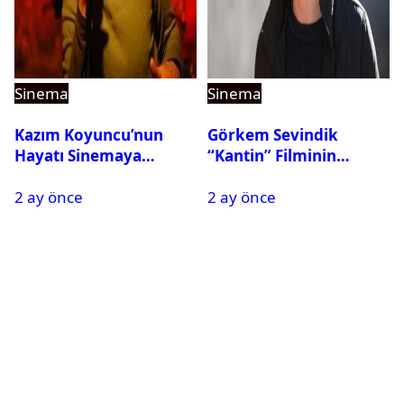
Sinema
Sinema
Kazım Koyuncu’nun
Görkem Sevindik
Hayatı Sinemaya
“Kantin” Filminin
Taşınıyor
Başrolünde Yer Alacak
2 ay önce
2 ay önce