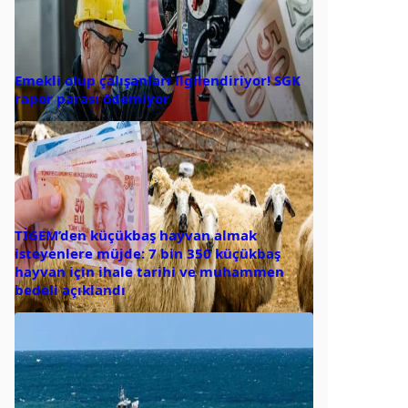
Emekli olup çalışanları ilgilendiriyor! SGK
rapor parası ödemiyor
TİGEM’den küçükbaş hayvan almak
isteyenlere müjde: 7 bin 350 küçükbaş
hayvan için ihale tarihi ve muhammen
bedeli açıklandı