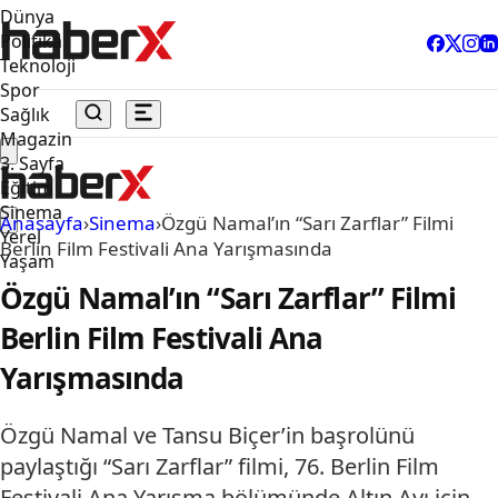
Dünya
Politika
Teknoloji
Spor
Sağlık
Magazin
3. Sayfa
Eğitim
Sinema
Anasayfa
›
Sinema
›
Özgü Namal’ın “Sarı Zarflar” Filmi
Yerel
Berlin Film Festivali Ana Yarışmasında
Yaşam
Özgü Namal’ın “Sarı Zarflar” Filmi
Berlin Film Festivali Ana
Yarışmasında
Özgü Namal ve Tansu Biçer’in başrolünü
paylaştığı “Sarı Zarflar” filmi, 76. Berlin Film
Festivali Ana Yarışma bölümünde Altın Ayı için