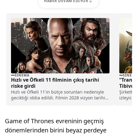
HABER DEVAM EDIYOR
SINEMA
SINEM
Hızlı ve Öfkeli 11 filminin çıkış tarihi
“Transf
riske girdi
Tibivu’
Hızlı ve Öfkeli 11'in bütçe sorunları nedeniyle
Şirkette
geciktiği iddia edildi. Filmin 2028 vizyon tarihi
izleyici
de risk altında olabilir.
vizyona..
Game of Thrones evreninin geçmiş
dönemlerinden birini beyaz perdeye