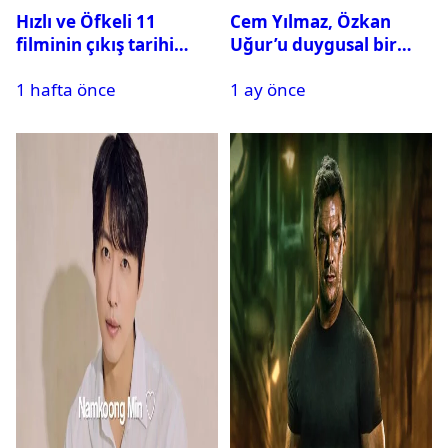
Hızlı ve Öfkeli 11
Cem Yılmaz, Özkan
filminin çıkış tarihi
Uğur’u duygusal bir
riske girdi
paylaşımla andı
1 hafta önce
1 ay önce