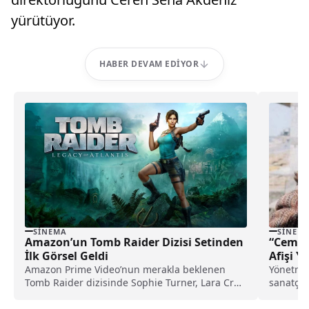
yürütüyor.
HABER DEVAM EDIYOR
SINEMA
SINEM
Amazon’un Tomb Raider Dizisi Setinden
“Cem Ka
İlk Görsel Geldi
Afişi Y
Amazon Prime Video’nun merakla beklenen
Yönetmen
Tomb Raider dizisinde Sophie Turner, Lara Croft
sanatçı 
karakteriyle seyirci karşısına çıkıyor; dizi,
yayınlan
Phoebe Waller-Bridge’in yaratıcı dokunuşlarıyla