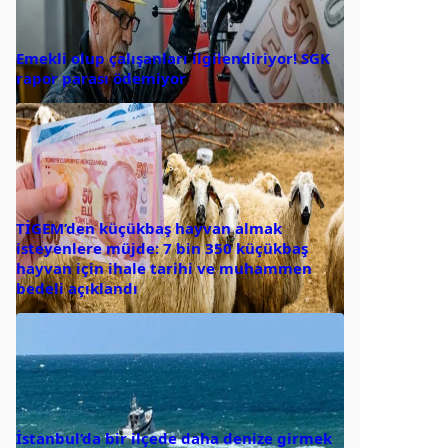
Emekli olup çalışanları ilgilendiriyor! SGK
rapor parası ödemiyor
TİGEM’den küçükbaş hayvan almak
isteyenlere müjde: 7 bin 350 küçükbaş
hayvan için ihale tarihi ve muhammen
bedeli açıklandı
İstanbul’da bir ilçede daha denize girmek