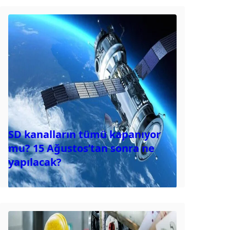
SD kanalların tümü kapanıyor
mu? 15 Ağustos’tan sonra ne
yapılacak?