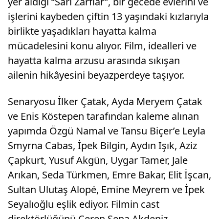
yer aldığı “Sarı Zarflar”, bir gecede evlerini ve
işlerini kaybeden çiftin 13 yaşındaki kızlarıyla
birlikte yaşadıkları hayatta kalma
mücadelesini konu alıyor. Film, idealleri ve
hayatta kalma arzusu arasında sıkışan
ailenin hikâyesini beyazperdeye taşıyor.
Senaryosu İlker Çatak, Ayda Meryem Çatak
ve Enis Köstepen tarafından kaleme alınan
yapımda Özgü Namal ve Tansu Biçer’e Leyla
Smyrna Cabas, İpek Bilgin, Aydın Işık, Aziz
Çapkurt, Yusuf Akgün, Uygar Tamer, Jale
Arıkan, Seda Türkmen, Emre Bakar, Elit İşcan,
Sultan Ulutaş Alopé, Emine Meyrem ve İpek
Seyalıoğlu eşlik ediyor. Filmin cast
direktörlüğünü Ceren Sena Akdeniz