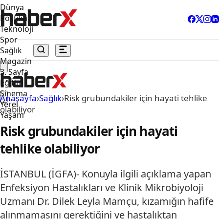
Dünya
Politika
Teknoloji
Spor
Sağlık
Magazin
3. Sayfa
Eğitim
Sinema
Anasayfa
›
Sağlık
›
Risk grubundakiler için hayati tehlike
Yerel
olabiliyor
Yaşam
Risk grubundakiler için hayati
tehlike olabiliyor
İSTANBUL (İGFA)- Konuyla ilgili açıklama yapan
Enfeksiyon Hastalıkları ve Klinik Mikrobiyoloji
Uzmanı Dr. Dilek Leyla Mamçu, kızamığın hafife
alınmamasını gerektiğini ve hastalıktan