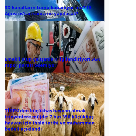
SD kanalların tümü kapanıyor mu? 15
Ağustos’tan sonra ne yapılacak?
Emekli olup çalışanları ilgilendiriyor! SGK
rapor parası ödemiyor
TİGEM’den küçükbaş hayvan almak
isteyenlere müjde: 7 bin 350 küçükbaş
hayvan için ihale tarihi ve muhammen
bedeli açıklandı