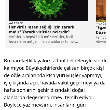
SAĞLIK
SAĞLIK
Her virüs insan sağlığı için zararlı
“Egzers
mıdır? Yararlı virüsler nelerdir?
Düzenl
Virüs çeşitleri
Virüslerin hepsi kötü mü? Virüsler, katil
Fen Edeb
hücrelerin antijeni ile donatılarak tümör
düzenle
hücrelerinin tanınmasını kolaylaştırıyorlar.
Marmara 
Virüs çeşitleri nelerdir?
Bu hareketlilik yalnızca tatil beldeleriyle sınırlı
kalmıyor. Büyükşehirlerde çalışan birçok kişi
de öğle aralarında kısa yürüyüşler yapmayı,
iş çıkışında açık havada vakit geçirmeyi ya da
hafta sonlarını şehir dışındaki doğal
alanlarda değerlendirmeyi tercih ediyor.
Böylece yaz mevsimi, insanların gün