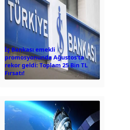
İş Bankası emekli
promosyonunda Ağustos’ta
rekor geldi: Toplam 25 Bin TL
Fırsatı!