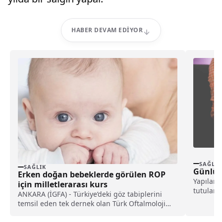
HABER DEVAM EDIYOR
SAĞLIK
SAĞLIK
Günlük
Erken doğan bebeklerde görülen ROP
Yapılan 
için milletlerarası kurs
tutulan 
ANKARA (İGFA) - Türkiye’deki göz tabiplerini
demans h
temsil eden tek dernek olan Türk Oftalmoloji
olabilece
Derneği,...