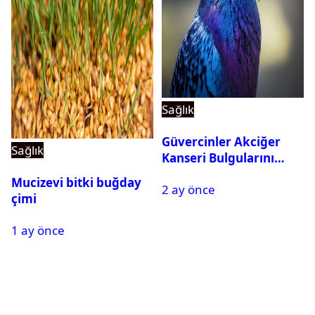
Sağlık
Güvercinler Akciğer
Sağlık
Kanseri Bulgularını
Tanıyabiliyor
Mucizevi bitki buğday
2 ay önce
çimi
1 ay önce