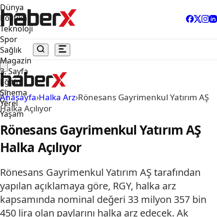
Dünya
Politika
Teknoloji
Spor
Sağlık
Magazin
3. Sayfa
Eğitim
Sinema
Anasayfa
›
Halka Arz
›
Rönesans Gayrimenkul Yatırım AŞ
Yerel
Halka Açılıyor
Yaşam
Rönesans Gayrimenkul Yatırım AŞ
Halka Açılıyor
Rönesans Gayrimenkul Yatırım AŞ tarafından
yapılan açıklamaya göre, RGY, halka arz
kapsamında nominal değeri 33 milyon 357 bin
450 lira olan paylarını halka arz edecek. Ak