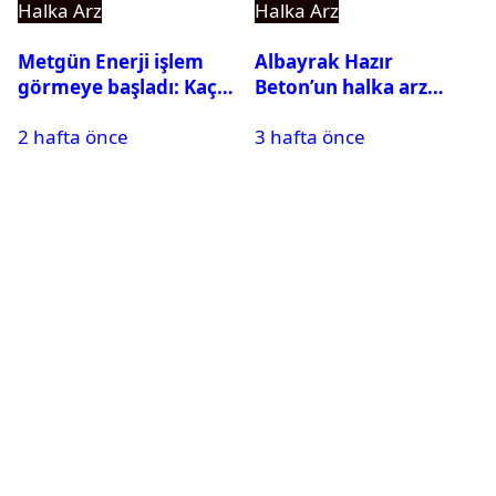
Halka Arz
Halka Arz
Metgün Enerji işlem
Albayrak Hazır
görmeye başladı: Kaç
Beton’un halka arz
lot veriyor?
tarihi açıklandı
2 hafta önce
3 hafta önce