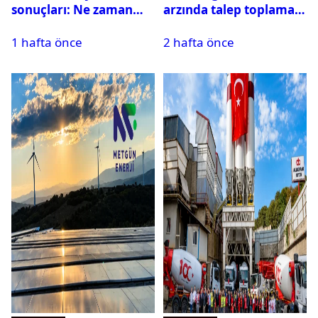
sonuçları: Ne zaman
arzında talep toplama
işlem görecek?
başlıyor: İşlem kodu ve
1 hafta önce
2 hafta önce
detaylar açıklandı