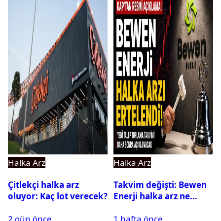
Halka Arz
Halka Arz
Çitlekçi halka arz
Takvim değişti: Bewen
oluyor: Kaç lot verecek?
Enerji halka arz ne
zaman yapılacak?
2 gün önce
1 hafta önce