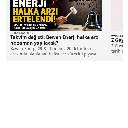
HALKA ARZ
HALKA
Takvim değişti: Bewen Enerji halka arz
Z Gayri
ne zaman yapılacak?
Z Gayrim
Bewen Enerji, 29-31 Temmuz 2026 tarihleri
tarihler
arasında planlanan halka arz sürecini piyasa
beklentil
koşullarını gerekçe göstererek ileri bir tarihe
gündemin
erteledi. İşte, yeni takvim...