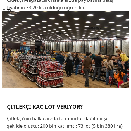
fiyatının 73,70 lira olduğu öğrenildi.
3
/5
ÇİTLEKÇİ KAÇ LOT VERİYOR?
Çitlekçi'nin halka arzda tahmini lot dağıtımı şu
şekilde oluştu: 200 bin katılımcı: 73 lot (5 bin 380 lira)