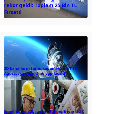
rekor geldi: Toplam 25 Bin TL
Fırsatı!
SD kanalların tümü kapanıyor mu? 15
Ağustos’tan sonra ne yapılacak?
Emekli olup çalışanları ilgilendiriyor! SGK