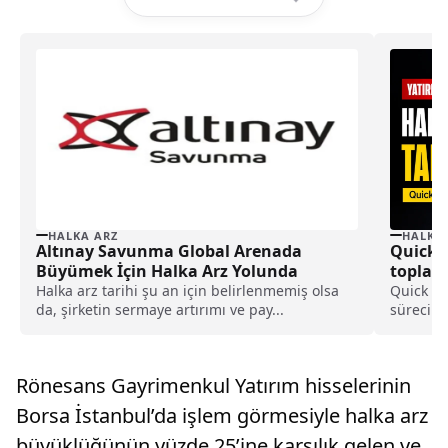
HALKA ARZ
HALKA
Altınay Savunma Global Arenada
Quick S
Büyümek İçin Halka Arz Yolunda
toplama
detayla
Halka arz tarihi şu an için belirlenmemiş olsa
Quick Si
da, şirketin sermaye artırımı ve pay...
sürecind
işlemler
gerçekleş
Rönesans Gayrimenkul Yatırım hisselerinin
Borsa İstanbul’da işlem görmesiyle halka arz
büyüklüğünün yüzde 25’ine karşılık gelen ve