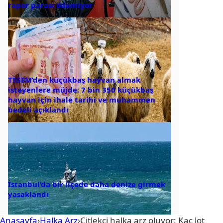
rapor parası ödemiyor
TİGEM’den küçükbaş hayvan almak
isteyenlere müjde: 7 bin 350 küçükbaş
hayvan için ihale tarihi ve muhammen
bedeli açıklandı
İstanbul’da bir ilçede daha denize girmek
yasaklandı
Anasayfa
›
Halka Arz
›
Çitlekçi halka arz oluyor: Kaç lot