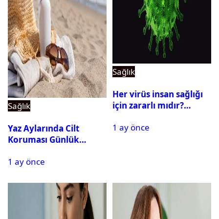
Sağlık
Her virüs insan sağlığı
için zararlı mıdır?
Sağlık
Yararlı virüsler
1 ay önce
nelerdir? Virüs çeşitleri
Yaz Aylarında Cilt
Koruması Günlük
Rutinin Bir Parçası
1 ay önce
Haline Geliyor