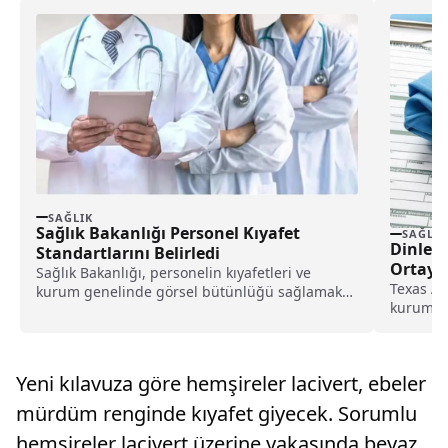
SAĞLIK
Sağlık Bakanlığı Personel Kıyafet
SAĞLIK
Dinleme
Standartlarını Belirledi
Ortaya 
Sağlık Bakanlığı, personelin kıyafetleri ve
Texas A&
kurum genelinde görsel bütünlüğü sağlamak
kurumlar
amacıyla yeni standartları belirledi.
dinlemen
Yeni kılavuza göre hemşireler lacivert, ebeler
mürdüm renginde kıyafet giyecek. Sorumlu
hemşireler lacivert üzerine yakasında beyaz