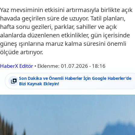
Yaz mevsiminin etkisini artırmasıyla birlikte açık
havada geçirilen süre de uzuyor. Tatil planları,
hafta sonu gezileri, parklar, sahiller ve açık
alanlarda düzenlenen etkinlikler, gün içerisinde
güneş ışınlarına maruz kalma süresini önemli
ölçüde artırıyor.
HaberX Editör
•
Eklenme:
01.07.2026 - 18:16
Son Dakika ve Önemli Haberler İçin Google Haberler'de
Bizi Kaynak Ekleyin!