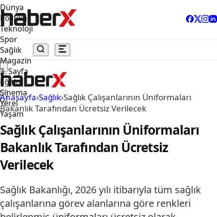
Dünya
Politika
Teknoloji
Spor
Sağlık
Magazin
3. Sayfa
Eğitim
Sinema
Anasayfa
›
Sağlık
›
Sağlık Çalışanlarının Üniformaları
Yerel
Bakanlık Tarafından Ücretsiz Verilecek
Yaşam
Sağlık Çalışanlarının Üniformaları
Bakanlık Tarafından Ücretsiz
Verilecek
Sağlık Bakanlığı, 2026 yılı itibarıyla tüm sağlık
çalışanlarına görev alanlarına göre renkleri
belirlenmiş üniformaları ücretsiz olarak