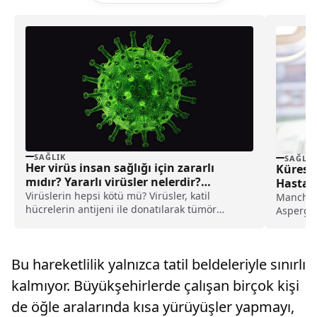
SAĞLIK
SAĞLIK
Her virüs insan sağlığı için zararlı
Kürese
mıdır? Yararlı virüsler nelerdir?
Hastalı
Virüs çeşitleri
Virüslerin hepsi kötü mü? Virüsler, katil
Manchest
hücrelerin antijeni ile donatılarak tümör
Aspergil
hücrelerinin tanınmasını kolaylaştırıyorlar.
hastalığı
Virüs çeşitleri nelerdir?
Bu hareketlilik yalnızca tatil beldeleriyle sınırlı
kalmıyor. Büyükşehirlerde çalışan birçok kişi
de öğle aralarında kısa yürüyüşler yapmayı,