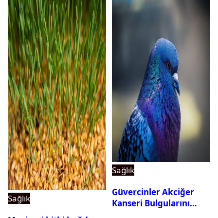
Sağlık
Güvercinler Akciğer
Sağlık
Kanseri Bulgularını
Tanıyabiliyor