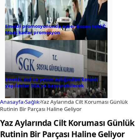
Emekli promosyonunda ezber bozan teklif:
Maaş kadar promosyon
Emekli, dul ve yetim aylığından kesinti
yapılanlar SGK’ya başvurabilecek
Anasayfa
›
Sağlık
›
Yaz Aylarında Cilt Koruması Günlük
Rutinin Bir Parçası Haline Geliyor
Yaz Aylarında Cilt Koruması Günlük
Rutinin Bir Parçası Haline Geliyor