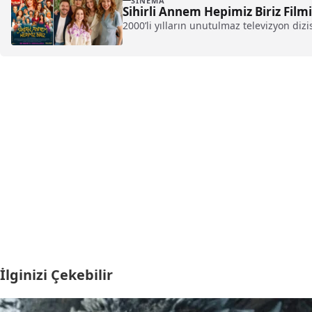
SINEMA
Sihirli Annem Hepimiz Biriz Film
2000’li yılların unutulmaz televizyon diz
İlginizi Çekebilir