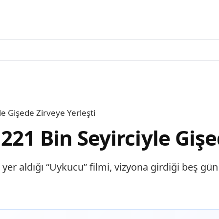
e Gişede Zirveye Yerleşti
21 Bin Seyirciyle Gişe
r aldığı “Uykucu” filmi, vizyona girdiği beş gün i