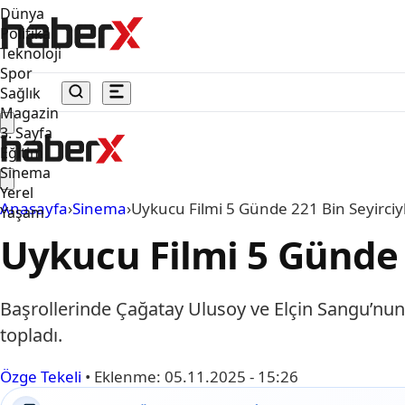
Dünya
Politika
Teknoloji
Spor
Sağlık
Magazin
3. Sayfa
Eğitim
Sinema
Yerel
Anasayfa
›
Sinema
›
Uykucu Filmi 5 Günde 221 Bin Seyirciyl
Yaşam
Uykucu Filmi 5 Günde 2
Başrollerinde Çağatay Ulusoy ve Elçin Sangu’nun ye
topladı.
Özge Tekeli
•
Eklenme:
05.11.2025 - 15:26