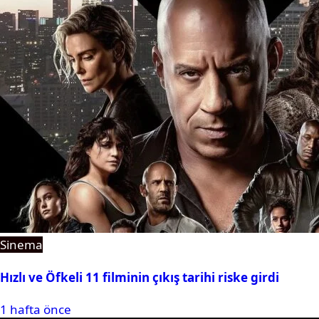
Sinema
Hızlı ve Öfkeli 11 filminin çıkış tarihi riske girdi
1 hafta önce