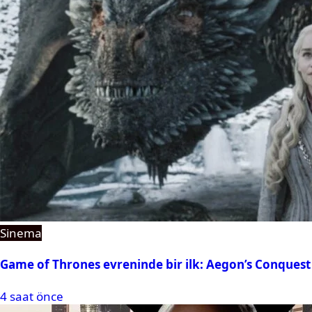
Sinema
Game of Thrones evreninde bir ilk: Aegon’s Conquest
4 saat önce