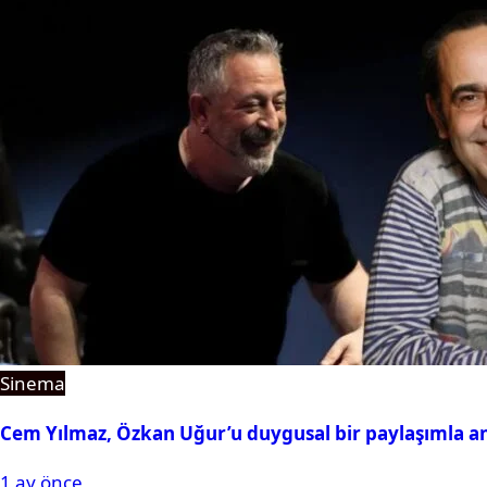
Sinema
Cem Yılmaz, Özkan Uğur’u duygusal bir paylaşımla a
1 ay önce