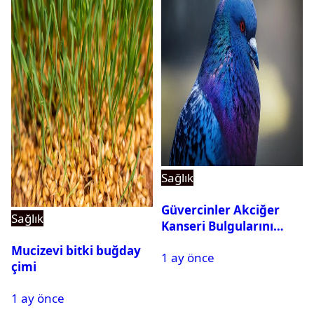
Sağlık
Güvercinler Akciğer
Sağlık
Kanseri Bulgularını
Tanıyabiliyor
Mucizevi bitki buğday
1 ay önce
çimi
1 ay önce