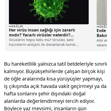
SAĞLIK
SAĞLIK
Her virüs insan sağlığı için zararlı
Evde B
mıdır? Yararlı virüsler nelerdir?
Bakım 
Virüs çeşitleri
Virüslerin hepsi kötü mü? Virüsler, katil
Zaman 
Aile ve S
hücrelerin antijeni ile donatılarak tümör
vatandaş
hücrelerinin tanınmasını kolaylaştırıyorlar.
yardımı
Virüs çeşitleri nelerdir?
hesaplar
7,1 mily
Bu hareketlilik yalnızca tatil beldeleriyle sınırlı
hesaplar
kalmıyor. Büyükşehirlerde çalışan birçok kişi
de öğle aralarında kısa yürüyüşler yapmayı,
iş çıkışında açık havada vakit geçirmeyi ya da
hafta sonlarını şehir dışındaki doğal
alanlarda değerlendirmeyi tercih ediyor.
Böylece yaz mevsimi, insanların gün