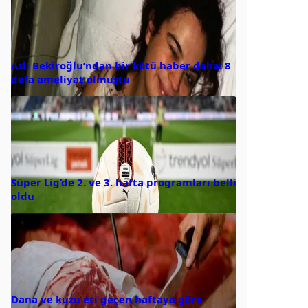
Aslı Bekiroğlu’ndan bir kötü haber daha: 8
defa ameliyat olmuştu
Süper Lig’de 2. ve 3. hafta programları belli
oldu
Dana ve kuzu eti geçen haftaya göre