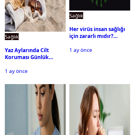
Sağlık
Her virüs insan sağlığı
için zararlı mıdır?
Sağlık
Yararlı virüsler
1 ay önce
nelerdir? Virüs çeşitleri
Yaz Aylarında Cilt
Koruması Günlük
Rutinin Bir Parçası
1 ay önce
Haline Geliyor