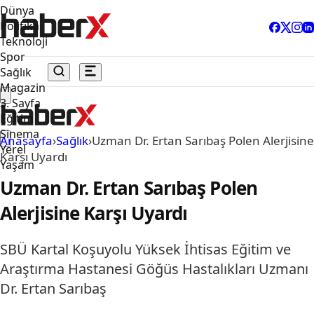
Dünya
Politika
Teknoloji
Spor
Sağlık
Magazin
3. Sayfa
Eğitim
Sinema
Anasayfa
›
Sağlık
›
Uzman Dr. Ertan Sarıbaş Polen Alerjisine
Yerel
Karşı Uyardı
Yaşam
Uzman Dr. Ertan Sarıbaş Polen
Alerjisine Karşı Uyardı
SBÜ Kartal Koşuyolu Yüksek İhtisas Eğitim ve
Araştırma Hastanesi Göğüs Hastalıkları Uzmanı
Dr. Ertan Sarıbaş