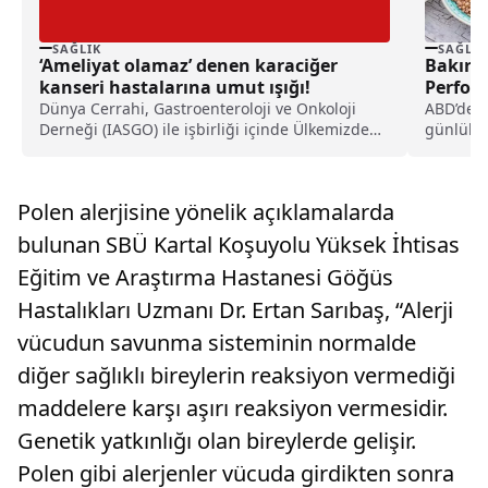
SAĞLIK
SAĞLIK
‘Ameliyat olamaz’ denen karaciğer
Bakır T
kanseri hastalarına umut ışığı!
Perform
Dünya Cerrahi, Gastroenteroloji ve Onkoloji
ABD’de y
Derneği (IASGO) ile işbirliği içinde Ülkemizde
günlük b
7.’sini düzenlenen “Onko-Cerrahi...
dikkat gi
Polen alerjisine yönelik açıklamalarda
bulunan SBÜ Kartal Koşuyolu Yüksek İhtisas
Eğitim ve Araştırma Hastanesi Göğüs
Hastalıkları Uzmanı Dr. Ertan Sarıbaş, “Alerji
vücudun savunma sisteminin normalde
diğer sağlıklı bireylerin reaksiyon vermediği
maddelere karşı aşırı reaksiyon vermesidir.
Genetik yatkınlığı olan bireylerde gelişir.
Polen gibi alerjenler vücuda girdikten sonra