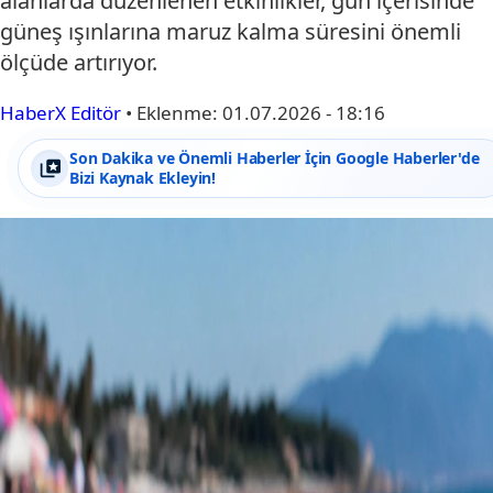
alanlarda düzenlenen etkinlikler, gün içerisinde
güneş ışınlarına maruz kalma süresini önemli
ölçüde artırıyor.
HaberX Editör
•
Eklenme:
01.07.2026 - 18:16
Son Dakika ve Önemli Haberler İçin Google Haberler'de
Bizi Kaynak Ekleyin!