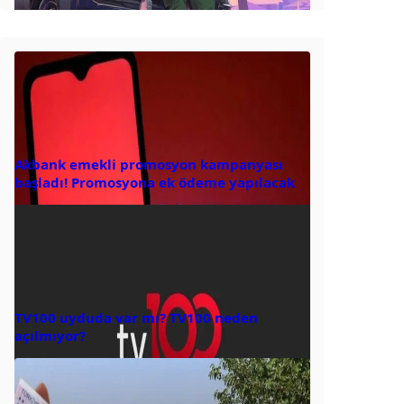
Akbank emekli promosyon kampanyası
başladı! Promosyona ek ödeme yapılacak
TV100 uyduda var mı? TV100 neden
açılmıyor?