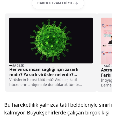
HABER DEVAM EDIYOR
SAĞLIK
SAĞLIK
Her virüs insan sağlığı için zararlı
AstraZ
mıdır? Yararlı virüsler nelerdir?
Farkınd
Virüs çeşitleri
Virüslerin hepsi kötü mü? Virüsler, katil
İhtiyaç H
hücrelerin antijeni ile donatılarak tümör
Derneği'
hücrelerinin tanınmasını kolaylaştırıyorlar.
yürüttüğ
Virüs çeşitleri nelerdir?
Bu hareketlilik yalnızca tatil beldeleriyle sınırlı
kalmıyor. Büyükşehirlerde çalışan birçok kişi