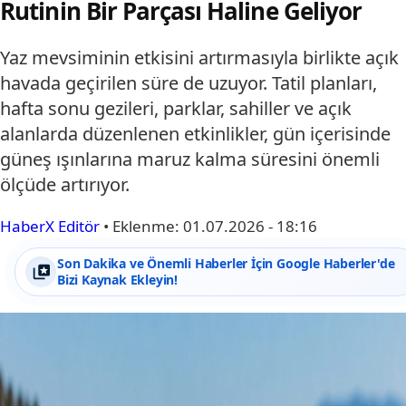
Rutinin Bir Parçası Haline Geliyor
Yaz mevsiminin etkisini artırmasıyla birlikte açık
havada geçirilen süre de uzuyor. Tatil planları,
hafta sonu gezileri, parklar, sahiller ve açık
alanlarda düzenlenen etkinlikler, gün içerisinde
güneş ışınlarına maruz kalma süresini önemli
ölçüde artırıyor.
HaberX Editör
•
Eklenme:
01.07.2026 - 18:16
Son Dakika ve Önemli Haberler İçin Google Haberler'de
Bizi Kaynak Ekleyin!