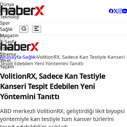
Dünya
Politika
Teknoloji
Spor
Sağlık
Magazin
3. Sayfa
Eğitim
Sinema
Anasayfa
›
Sağlık
›
VolitionRX, Sadece Kan Testiyle Kanseri
Yerel
Tespit Edebilen Yeni Yöntemini Tanıttı
Yaşam
VolitionRX, Sadece Kan Testiyle
Kanseri Tespit Edebilen Yeni
Yöntemini Tanıttı
ABD merkezli VolitionRX, geliştirdiği likit biyopsi
yöntemiyle kan testiyle tüm kanser türlerini
tespit edebildiğini açıkladı.