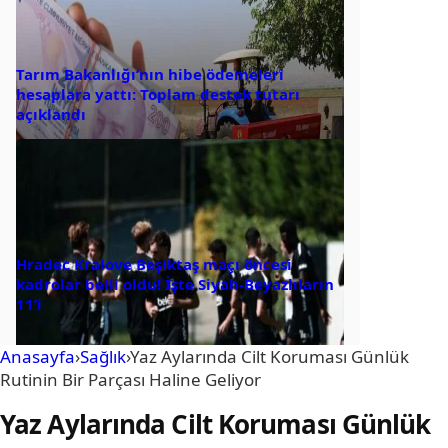
Tarım Bakanlığı’nın hibe ödemeleri
hesaplara yattı: Toplam destek tutarı
açıklandı
Hradec Kralove Beşiktaş maçı öncesi
kadrolar belli oldu! İşte Siyah-Beyazlıların
11’i
Anasayfa
›
Sağlık
›
Yaz Aylarında Cilt Koruması Günlük
Rutinin Bir Parçası Haline Geliyor
Yaz Aylarında Cilt Koruması Günlük