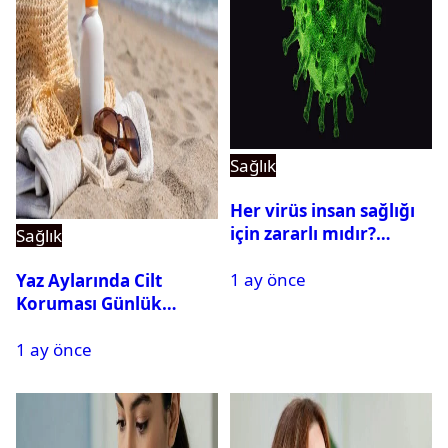
Sağlık
Her virüs insan sağlığı
için zararlı mıdır?
Sağlık
Yararlı virüsler
1 ay önce
nelerdir? Virüs çeşitleri
Yaz Aylarında Cilt
Koruması Günlük
Rutinin Bir Parçası
1 ay önce
Haline Geliyor