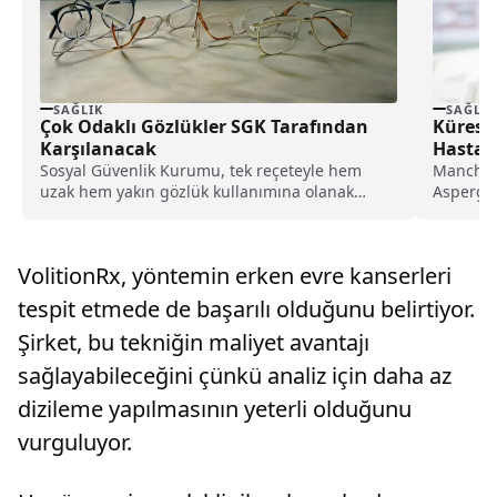
SAĞLIK
SAĞLIK
Çok Odaklı Gözlükler SGK Tarafından
Kürese
Karşılanacak
Hastalı
Sosyal Güvenlik Kurumu, tek reçeteyle hem
Manchest
uzak hem yakın gözlük kullanımına olanak
Aspergil
tanıyan çok odaklı gözlükleri devlet
hastalığı
bütçesinden karşılayarak ücretsiz hale getirdi.
VolitionRx, yöntemin erken evre kanserleri
tespit etmede de başarılı olduğunu belirtiyor.
Şirket, bu tekniğin maliyet avantajı
sağlayabileceğini çünkü analiz için daha az
dizileme yapılmasının yeterli olduğunu
vurguluyor.