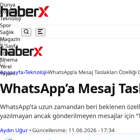
Dünya
Politika
Teknoloji
Spor
Sağlık
Magazin
3. Sayfa
Eğitim
Sinema
Yerel
Anasayfa
›
Teknoloji
›
WhatsApp’a Mesaj Taslakları Özelliği 
Yaşam
WhatsApp’a Mesaj Tasla
WhatsApp’ta uzun zamandan beri beklenen özellik 
yazılmayan ancak gönderilmeyen mesajlar için “Ta
Aydın Uğur
•
Güncellenme:
11.06.2026 - 17:34