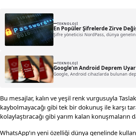
TEKNOLOJI
En Popüler Şifrelerde Zirve Değ
Şifre yöneticisi NordPass, dünya genelinde
TEKNOLOJI
Google’ın Android Deprem Uyarı 
Google, Android cihazlarda bulunan depre
Bu mesajlar, kalın ve yeşil renk vurgusuyla Tasla
kaybolmayacağı gibi tek bir dokunuş ile karşı tara
kolaylaştıracağı gibi yarım kalan konuşmaların 
WhatsApp’ın yeni özelliği dünya genelinde kull