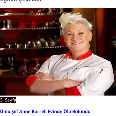
3. Sayfa
Ünlü Şef Anne Burrell Evinde Ölü Bulundu