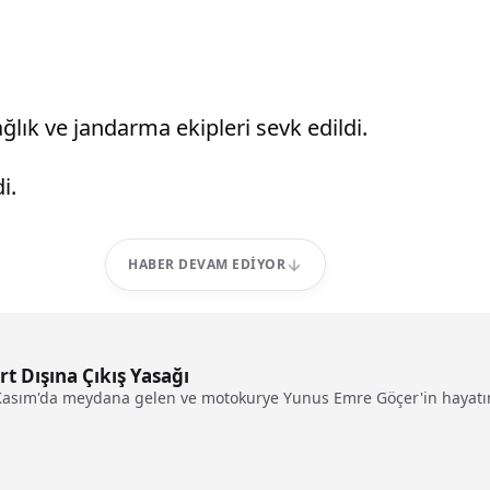
lık ve jandarma ekipleri sevk edildi.
i.
HABER DEVAM EDIYOR
t Dışına Çıkış Yasağı
 Kasım'da meydana gelen ve motokurye Yunus Emre Göçer'in hayatın