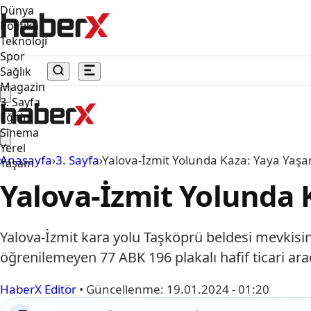
Dünya
Politika
Teknoloji
Spor
Sağlık
Magazin
3. Sayfa
Eğitim
Sinema
Yerel
Anasayfa
›
3. Sayfa
›
Yalova-İzmit Yolunda Kaza: Yaya Yaşam
Yaşam
Yalova-İzmit Yolunda K
Yalova-İzmit kara yolu Taşköprü beldesi mevkis
öğrenilemeyen 77 ABK 196 plakalı hafif ticari ar
HaberX Editör
•
Güncellenme:
19.01.2024 - 01:20