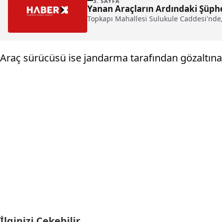
3. SAYFA
Yanan Araçların Ardındaki Şüphe
Topkapı Mahallesi Sulukule Caddesi'nde,
Araç sürücüsü ise jandarma tarafından gözaltına 
İlginizi Çekebilir