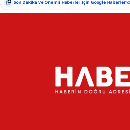
Son Dakika ve Önemli Haberler İçin Google Haberler'de