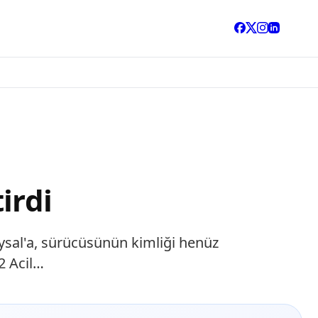
irdi
ysal'a, sürücüsünün kimliği henüz
2 Acil…