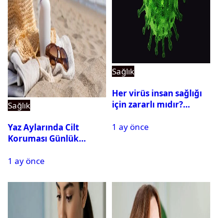
Sağlık
Her virüs insan sağlığı
için zararlı mıdır?
Sağlık
Yararlı virüsler
1 ay önce
nelerdir? Virüs çeşitleri
Yaz Aylarında Cilt
Koruması Günlük
Rutinin Bir Parçası
1 ay önce
Haline Geliyor