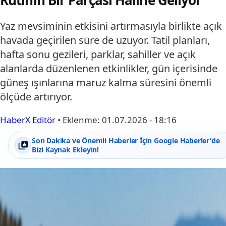
Rutinin Bir Parçası Haline Geliyor
Yaz mevsiminin etkisini artırmasıyla birlikte açık
havada geçirilen süre de uzuyor. Tatil planları,
hafta sonu gezileri, parklar, sahiller ve açık
alanlarda düzenlenen etkinlikler, gün içerisinde
güneş ışınlarına maruz kalma süresini önemli
ölçüde artırıyor.
HaberX Editör
•
Eklenme:
01.07.2026 - 18:16
Son Dakika ve Önemli Haberler İçin Google Haberler'de
Bizi Kaynak Ekleyin!