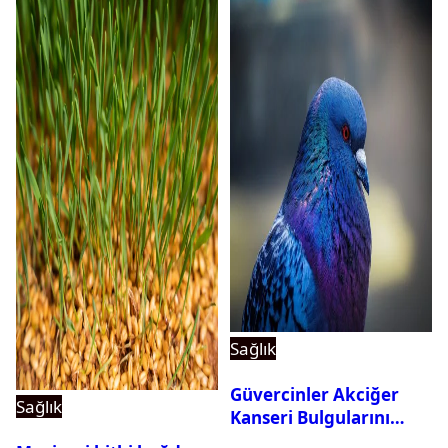
Sağlık
Güvercinler Akciğer
Sağlık
Kanseri Bulgularını
Tanıyabiliyor