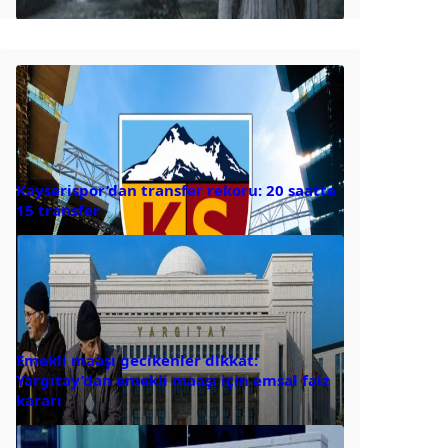
Kayserispor’dan transfer rekoru: 20 saatte
15 transfer
Emekli maaşı gecikenler dikkat:
Yargıtay’dan emekli maaşı için emsal faiz
kararı