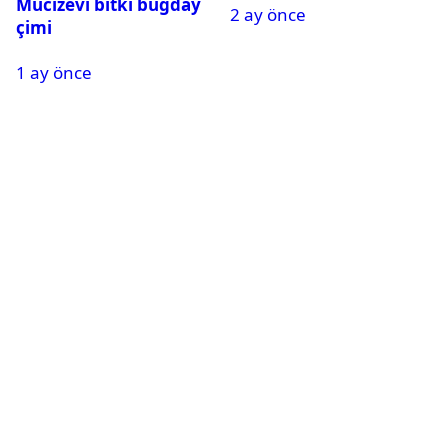
Mucizevi bitki buğday
2 ay önce
çimi
1 ay önce