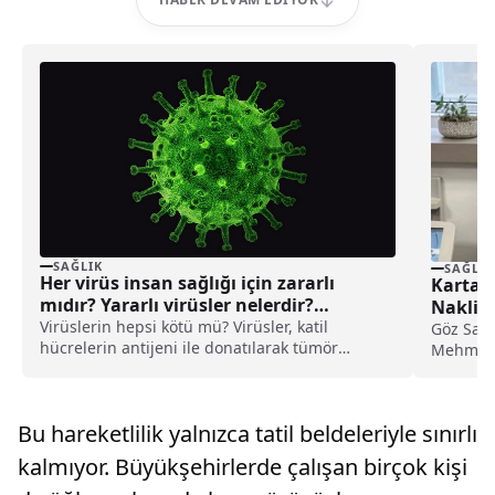
SAĞLIK
SAĞLIK
Her virüs insan sağlığı için zararlı
Kartal 
mıdır? Yararlı virüsler nelerdir?
Nakli G
Virüs çeşitleri
Virüslerin hepsi kötü mü? Virüsler, katil
Göz Sağl
hücrelerin antijeni ile donatılarak tümör
Mehmet A
hücrelerinin tanınmasını kolaylaştırıyorlar.
ekibiyle 
Virüs çeşitleri nelerdir?
Bu hareketlilik yalnızca tatil beldeleriyle sınırlı
kalmıyor. Büyükşehirlerde çalışan birçok kişi