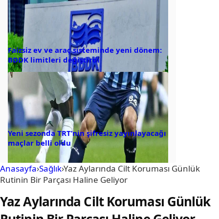
Faizsiz ev ve araç sisteminde yeni dönem:
BDDK limitleri değiştirdi
Yeni sezonda TRT’nin şifresiz yayınlayacağı
maçlar belli oldu
Anasayfa
›
Sağlık
›
Yaz Aylarında Cilt Koruması Günlük
Rutinin Bir Parçası Haline Geliyor
Yaz Aylarında Cilt Koruması Günlük