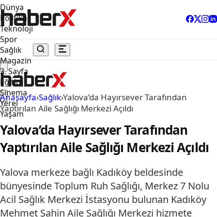
Dünya
Politika
Teknoloji
Spor
Sağlık
Magazin
3. Sayfa
Eğitim
Sinema
Anasayfa
›
Sağlık
›
Yalova’da Hayırsever Tarafından
Yerel
Yaptırılan Aile Sağlığı Merkezi Açıldı
Yaşam
Yalova’da Hayırsever Tarafından
Yaptırılan Aile Sağlığı Merkezi Açıldı
Yalova merkeze bağlı Kadıköy beldesinde
bünyesinde Toplum Ruh Sağlığı, Merkez 7 Nolu
Acil Sağlık Merkezi İstasyonu bulunan Kadıköy
Mehmet Şahin Aile Sağlığı Merkezi hizmete