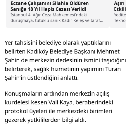
Eczane Çalışanını Silahla Öldüren
Aşırı S
Sanığa 18 Yıl Hapis Cezası Verildi
Etkiliy
İstanbul 4. Ağır Ceza Mahkemesi'ndeki
Yeditepe
duruşmaya, tutuklu sanık Kadir Keleş ve taraf
Teknoloj
avukatları ile...
Gonca Kı
Yer tahsisini belediye olarak yaptıklarını
belirten Kadıköy Belediye Başkanı Mehmet
Şahin de merkezin dedesinin ismini taşıdığını
belirterek, sağlık hizmetinin yapımını Turan
Şahin’in üstlendiğini anlattı.
Konuşmaların ardından merkezin açılış
kurdelesi kesen Vali Kaya, beraberindeki
protokol üyeleri ile merkezdeki birimleri
gezerek yetkililerden bilgi aldı.