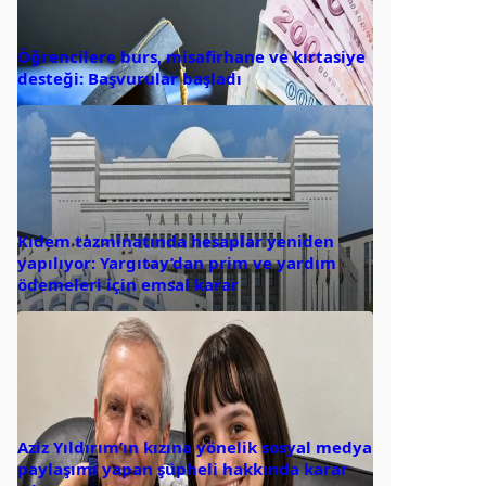
Öğrencilere burs, misafirhane ve kırtasiye
desteği: Başvurular başladı
Kıdem tazminatında hesaplar yeniden
yapılıyor: Yargıtay’dan prim ve yardım
ödemeleri için emsal karar
Aziz Yıldırım’ın kızına yönelik sosyal medya
paylaşımı yapan şüpheli hakkında karar