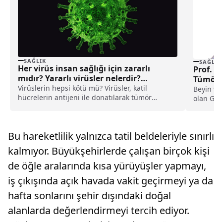
SAĞLIK
SAĞLIK
Her virüs insan sağlığı için zararlı
Prof. D
mıdır? Yararlı virüsler nelerdir?
Tümörle
Virüs çeşitleri
Virüslerin hepsi kötü mü? Virüsler, katil
Beyin ve
hücrelerin antijeni ile donatılarak tümör
olan Güv
hücrelerinin tanınmasını kolaylaştırıyorlar.
önde gel
Virüs çeşitleri nelerdir?
Bu hareketlilik yalnızca tatil beldeleriyle sınırlı
kalmıyor. Büyükşehirlerde çalışan birçok kişi
de öğle aralarında kısa yürüyüşler yapmayı,
iş çıkışında açık havada vakit geçirmeyi ya da
hafta sonlarını şehir dışındaki doğal
alanlarda değerlendirmeyi tercih ediyor.