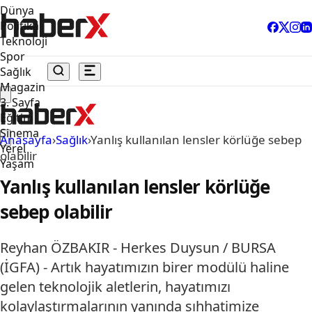
Dünya
Politika
Teknoloji
Spor
Sağlık
Magazin
3. Sayfa
Eğitim
Sinema
Anasayfa
›
Sağlık
›
Yanlış kullanılan lensler körlüğe sebep
Yerel
olabilir
Yaşam
Yanlış kullanılan lensler körlüğe
sebep olabilir
Reyhan ÖZBAKIR - Herkes Duysun / BURSA
(İGFA) - Artık hayatımızın birer modülü haline
gelen teknolojik aletlerin, hayatımızı
kolaylaştırmalarının yanında sıhhatimize