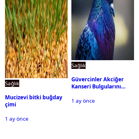
Sağlık
Güvercinler Akciğer
Sağlık
Kanseri Bulgularını
Tanıyabiliyor
Mucizevi bitki buğday
1 ay önce
çimi
1 ay önce