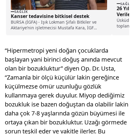
SAĞLIK
26 Yıl
SAĞLIK
Veriler
Kanser tedavisine bitkisel destek
Üsküdar 
BURSA (İGFA) - Işık Lokman Şifalı Bitkiler ve
toplanan
Aktariye’nin işletmecisi Mustafa Kara, İGF
zekayla s
Haber...
“Hipermetropi yeni doğan çocuklarda
başlayan yani birinci doğuş anında mevcut
olan bir bozukluktur” diyen Op. Dr. Usta,
“Zamanla bir ölçü küçülür lakin gereğince
küçülmezse ömür uzunluğu gözlük
kullanmaya gerek duyulur. Miyop dediğimiz
bozukluk ise bazen doğuştan da olabilir lakin
daha çok 7-8 yaşlarında gözün büyümesi ile
ortaya çıkan bir bozukluktur. Uzağı görmede
sorun teşkil eder ve vakitle ilerler. Bu