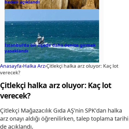
bedeli açıklandı
İstanbul’da bir ilçede daha denize girmek
yasaklandı
Anasayfa
›
Halka Arz
›
Çitlekçi halka arz oluyor: Kaç lot
verecek?
Çitlekçi halka arz oluyor: Kaç lot
verecek?
Çitlekçi Mağazacılık Gıda AŞ'nin SPK'dan halka
arz onayı aldığı öğrenilirken, talep toplama tarihi
de açıklandı.