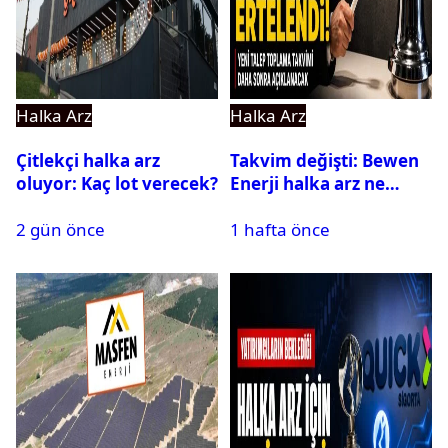
Halka Arz
Halka Arz
Çitlekçi halka arz
Takvim değişti: Bewen
oluyor: Kaç lot verecek?
Enerji halka arz ne
zaman yapılacak?
2 gün önce
1 hafta önce