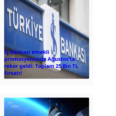
İş Bankası emekli
promosyonunda Ağustos’ta
rekor geldi: Toplam 25 Bin TL
Fırsatı!