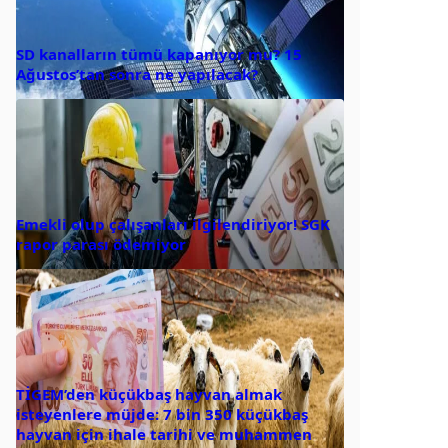
SD kanalların tümü kapanıyor mu? 15
Ağustos’tan sonra ne yapılacak?
Emekli olup çalışanları ilgilendiriyor! SGK
rapor parası ödemiyor
TİGEM’den küçükbaş hayvan almak
isteyenlere müjde: 7 bin 350 küçükbaş
hayvan için ihale tarihi ve muhammen