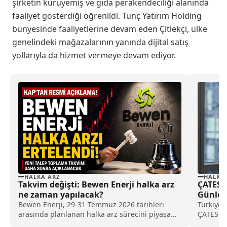
şirketin kuruyemiş ve gıda perakendeciliği alanında
faaliyet gösterdiği öğrenildi. Tunç Yatırım Holding
bünyesinde faaliyetlerine devam eden Çitlekçi, ülke
genelindeki mağazalarının yanında dijital satış
yollarıyla da hizmet vermeye devam ediyor.
HALKA ARZ
HALKA
Takvim değişti: Bewen Enerji halka arz
ÇATES’i
ne zaman yapılacak?
Günleri
Bewen Enerji, 29-31 Temmuz 2026 tarihleri
Türkiye'n
arasında planlanan halka arz sürecini piyasa
ÇATES'i
koşullarını gerekçe göstererek ileri bir tarihe
Piyasası.