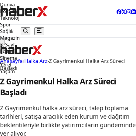
Dünya
Politika
Teknoloji
Spor
Sağlık
Magazin
3. Sayfa
Eğitim
Sinema
Anasayfa
›
Halka Arz
›
Z Gayrimenkul Halka Arz Süreci
Yerel
Başladı
Yaşam
Z Gayrimenkul Halka Arz Süreci
Başladı
Z Gayrimenkul halka arz süreci, talep toplama
tarihleri, satışa aracılık eden kurum ve dağıtım
beklentileriyle birlikte yatırımcıların gündeminde
yer alıyor.