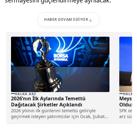
sermayesini güçlendirmeye ayrılacak.
HABER DEVAM EDIYOR
HALKA ARZ
HALKA
2026’nın İlk Aylarında Temettü
Meysu G
Dağıtacak Şirketler Açıklandı
Oldu: T
Lot Dağ
2026 yılının ilk günlerini temettü geliriyle
SPK onay
geçirmek isteyen yatırımcılar için Ocak, Şubat
arz sürec
ve Nisan aylarında ödeme yapacak şirketler ve
arasında
temettü tarihleri netleşmeye başladı.
toplam pa
tüm ayrın