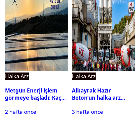
Halka Arz
Halka Arz
Metgün Enerji işlem
Albayrak Hazır
görmeye başladı: Kaç
Beton’un halka arz
lot veriyor?
tarihi açıklandı
2 hafta önce
3 hafta önce