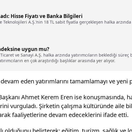
ı: Hisse Fiyatı ve Banka Bilgileri
eknolojileri A.Ş.’nin 18 TL sabit fiyatla gerçekleşen halka arzında t
endeksine uygun mu?
icaret ve Sanayi A.Ş. halka arzında yatırımcıların beklediği süreç baş
ırımcıların en çok araştırdığı başlıklar arasında yer alıyor.
e devam eden yatırımlarını tamamlamayı ve yeni pro
Başkanı Ahmet Kerem Eren ise konuşmasında, halk
ni vurguladı. Şirketin çalışma kültüründe aile bi
arak faaliyetlerine devam edeceklerini ifade etti.
lı olduğunu belirterek; eğitim, turizm, sağlık ve loj