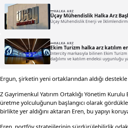
HALKA ARZ
Üçay Mühendislik Halka Arz Başlad
Üçay Mühendislik Enerji ve İklimlendirme T
HALKA ARZ
Ekim Turizm halka arz katılım 
Intercity markasıyla bilinen Ekim Turizm T
dağılımı ve katılım endeksi uygunluğu yat
Ergun, şirketin yeni ortaklarından aldığı destekl
Z Gayrimenkul Yatırım Ortaklığı Yönetim Kurulu 
üretme yolculuğunun başlangıcı olarak gördükleri
birlikte yer aldığını aktaran Eren, bu yapıyı koruy
Eren, portföy stratejilerinin sürdürülebilirlik odak