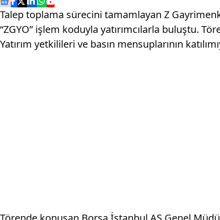
Talep toplama sürecini tamamlayan Z Gayrimenkul
“ZGYO” işlem koduyla yatırımcılarla buluştu. Tö
Yatırım yetkilileri ve basın mensuplarının katılımıy
Törende konuşan Borsa İstanbul AŞ Genel Müdür