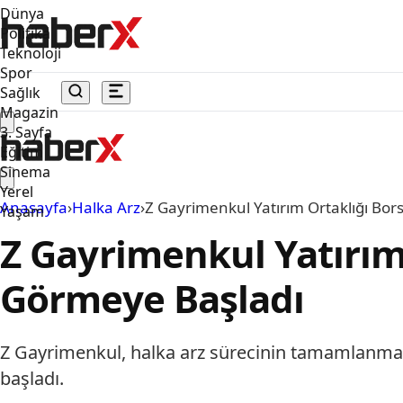
Dünya
Politika
Teknoloji
Spor
Sağlık
Magazin
3. Sayfa
Eğitim
Sinema
Yerel
Anasayfa
›
Halka Arz
›
Z Gayrimenkul Yatırım Ortaklığı Bor
Yaşam
Z Gayrimenkul Yatırım
Görmeye Başladı
Z Gayrimenkul, halka arz sürecinin tamamlanma
başladı.