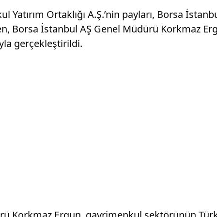
 Yatırım Ortaklığı A.Ş.’nin payları, Borsa İstan
ren, Borsa İstanbul AŞ Genel Müdürü Korkmaz Erg
la gerçekleştirildi.
ü Korkmaz Ergun, gayrimenkul sektörünün Türki