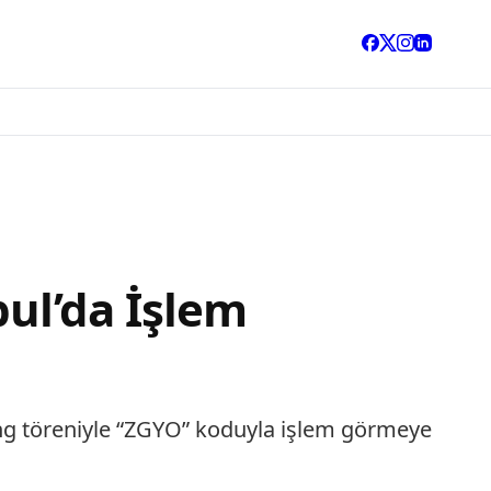
bul’da İşlem
ng töreniyle “ZGYO” koduyla işlem görmeye