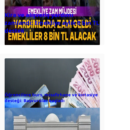
Kira ve alışveriş yardımı
zamlandı: Emekliye aylık 8 bin TL
destek
Öğrencilere burs, misafirhane ve kırtasiye
desteği: Başvurular başladı