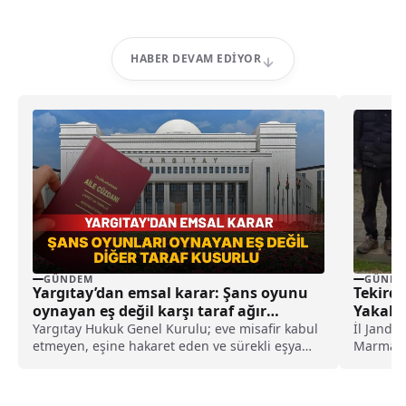
HABER DEVAM EDIYOR
GÜNDEM
GÜNDE
Yargıtay’dan emsal karar: Şans oyunu
Tekird
oynayan eş değil karşı taraf ağır
Yakala
kusurlu sayıldı
Yargıtay Hukuk Genel Kurulu; eve misafir kabul
İl Janda
etmeyen, eşine hakaret eden ve sürekli eşya
Marmarae
değiştirerek masraf çıkaran kadını ağır kusurlu
uygulama
sayarak, kadının eşine tazminat ödemesine
sırasında
karar verdi.