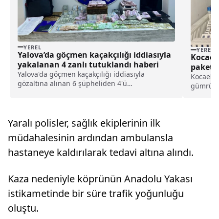
YEREL
YEREL
Yalova’da göçmen kaçakçılığı iddiasıyla
Kocaeli
yakalanan 4 zanlı tutuklandı haberi
paket s
Yalova'da göçmen kaçakçılığı iddiasıyla
Kocaeli'
gözaltına alınan 6 şüpheliden 4'ü
gümrük k
tutuklandı.Yalova Cumhuriyet Başsavcılığı
Müdürlüğ
koordinesinde İl Emniyet Müdürlüğü Göçmen
takibine
Kaçakçılığıyla Mücadele ve Hudut Kapıları Şube
durdurul
Müdürlüğü ekipleri, Yalova v...
Yaralı polisler, sağlık ekiplerinin ilk
kaçağı s
müdahalesinin ardından ambulansla
hastaneye kaldırılarak tedavi altına alındı.
Kaza nedeniyle köprünün Anadolu Yakası
istikametinde bir süre trafik yoğunluğu
oluştu.