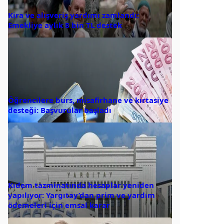
Kira ve alışveriş yardımı zamlandı:
Emekliye aylık 8 bin TL destek
Öğrencilere burs, misafirhane ve kırtasiye
desteği: Başvurular başladı
Kıdem tazminatında hesaplar yeniden
yapılıyor: Yargıtay’dan prim ve yardım
ödemeleri için emsal karar