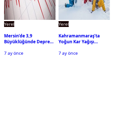
Yerel
Yerel
Mersin’de 3,9
Kahramanmaraş’ta
Büyüklüğünde Deprem
Yoğun Kar Yağışı
Oldu
Nedeniyle Okullar Yarın
7 ay önce
7 ay önce
Tatil