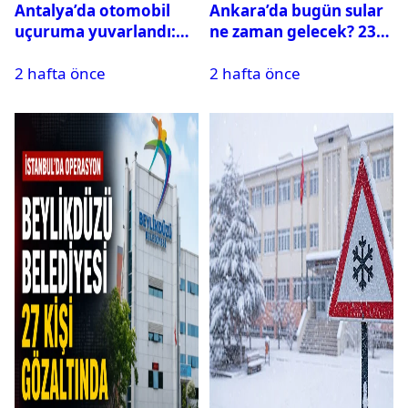
Antalya’da otomobil
Ankara’da bugün sular
uçuruma yuvarlandı:
ne zaman gelecek? 23
Çok sayıda ölü ve yaralı
Temmuz 2026 ilçe ilçe
2 hafta önce
2 hafta önce
var
su kesintisi sorgulama