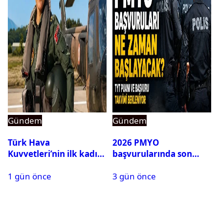
Gündem
Gündem
Türk Hava
2026 PMYO
Kuvvetleri’nin ilk kadın
başvurularında son
generali Özlem
durum ne?
1 gün önce
3 gün önce
Karapınar hakkında
dikkat çeken detay
ortaya çıktı