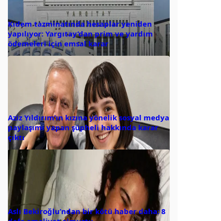
Kıdem tazminatında hesaplar yeniden
yapılıyor: Yargıtay’dan prim ve yardım
ödemeleri için emsal karar
Aziz Yıldırım’ın kızına yönelik sosyal medya
paylaşımı yapan şüpheli hakkında karar
çıktı
Aslı Bekiroğlu’ndan bir kötü haber daha: 8