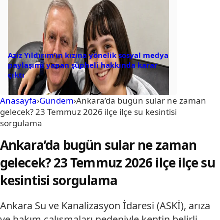
Aziz Yıldırım’ın kızına yönelik sosyal medya
paylaşımı yapan şüpheli hakkında karar
çıktı
Anasayfa
›
Gündem
›
Ankara’da bugün sular ne zaman
gelecek? 23 Temmuz 2026 ilçe ilçe su kesintisi
sorgulama
Ankara’da bugün sular ne zaman
gelecek? 23 Temmuz 2026 ilçe ilçe su
kesintisi sorgulama
Ankara Su ve Kanalizasyon İdaresi (ASKİ), arıza
ve bakım çalışmaları nedeniyle kentin belirli