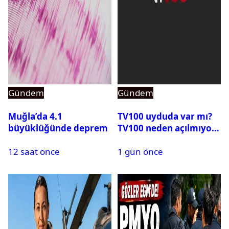
Gündem
Gündem
Muğla’da 4.1
TV100 uyduda var mı?
büyüklüğünde deprem
TV100 neden açılmıyor?
12 saat önce
1 gün önce