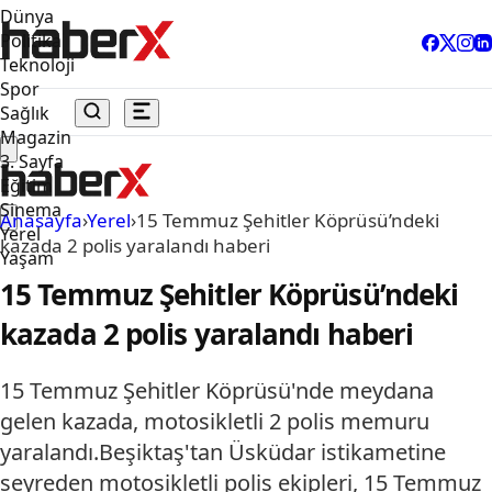
Dünya
Politika
Teknoloji
Spor
Sağlık
Magazin
3. Sayfa
Eğitim
Sinema
Anasayfa
›
Yerel
›
15 Temmuz Şehitler Köprüsü’ndeki
Yerel
kazada 2 polis yaralandı haberi
Yaşam
15 Temmuz Şehitler Köprüsü’ndeki
kazada 2 polis yaralandı haberi
15 Temmuz Şehitler Köprüsü'nde meydana
gelen kazada, motosikletli 2 polis memuru
yaralandı.Beşiktaş'tan Üsküdar istikametine
seyreden motosikletli polis ekipleri, 15 Temmuz