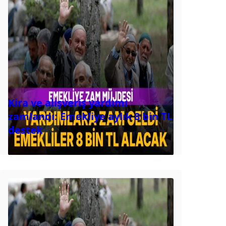
Kira ve alışveriş yardımı
zamlandı: Emekliye aylık 8 bin TL
destek