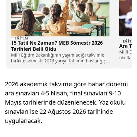
EĞITIM
EĞITIM
15 Tatil Ne Zaman? MEB Sömestr 2026
Ara Tat
Tarihleri Belli Oldu
Millî Eğ
Milli Eğitim Bakanlığının yayımladığı takvimle
okullarda
birlikte sömestr 2026 yarıyıl tatilinin başlangıç
ve bitiş tarihleri netleşti. İşte, detaylar...
2026 akademik takvime göre bahar dönemi
ara sınavları 4-5 Nisan, final sınavları 9-10
Mayıs tarihlerinde düzenlenecek. Yaz okulu
sınavları ise 22 Ağustos 2026 tarihinde
uygulanacak.