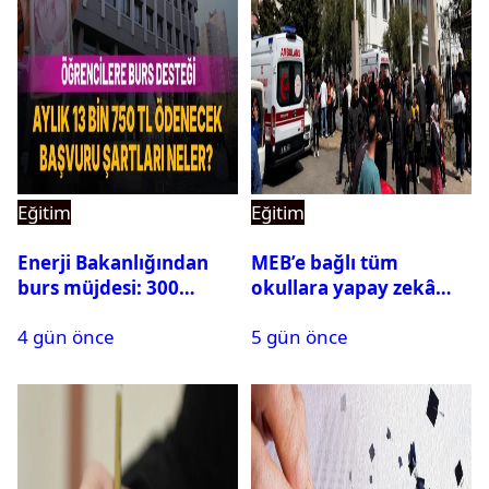
Eğitim
Eğitim
Enerji Bakanlığından
MEB’e bağlı tüm
burs müjdesi: 300
okullara yapay zekâ
öğrencilik kontenjan
destekli kartlı geçiş
4 gün önce
5 gün önce
500’e çıkarıldı
sistemi geliyor