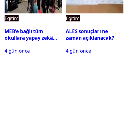
Eğitim
Eğitim
MEB’e bağlı tüm
ALES sonuçları ne
okullara yapay zekâ
zaman açıklanacak?
destekli kartlı geçiş
4 gün önce
4 gün önce
sistemi geliyor