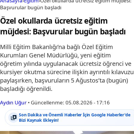
Anasayfa
›
Eğitim
›
Özel okullarda ücretsiz eğitim müjdesi:
Başvurular bugün başladı
Özel okullarda ücretsiz eğitim
müjdesi: Başvurular bugün başladı
Milli Eğitim Bakanlığı’na bağlı Özel Eğitim
Kurumları Genel Müdürlüğü, yeni eğitim
öğretim yılında uygulanacak ücretsiz öğrenci ve
kursiyer okutma sürecine ilişkin ayrıntılı kılavuzu
paylaşırken, başvuruların 5 Ağustos’ta (bugün)
başladığı öğrenildi.
Aydın Uğur
•
Güncellenme:
05.08.2026 - 17:16
Son Dakika ve Önemli Haberler İçin Google Haberler'de
Bizi Kaynak Ekleyin!