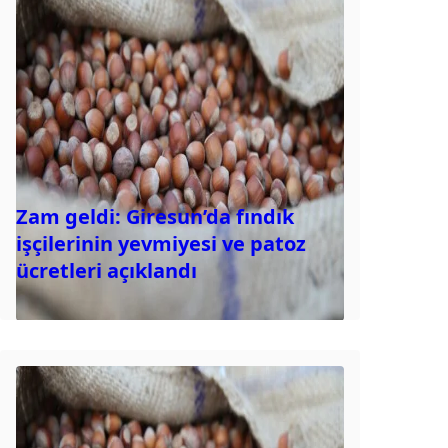
Zam geldi: Giresun’da fındık
işçilerinin yevmiyesi ve patoz
ücretleri açıklandı