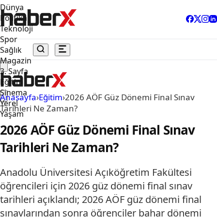
Dünya
Politika
Teknoloji
Spor
Sağlık
Magazin
3. Sayfa
Eğitim
Sinema
Anasayfa
›
Eğitim
›
2026 AÖF Güz Dönemi Final Sınav
Yerel
Tarihleri Ne Zaman?
Yaşam
2026 AÖF Güz Dönemi Final Sınav
Tarihleri Ne Zaman?
Anadolu Üniversitesi Açıköğretim Fakültesi
öğrencileri için 2026 güz dönemi final sınav
tarihleri açıklandı; 2026 AÖF güz dönemi final
sınavlarından sonra öğrenciler bahar dönemi