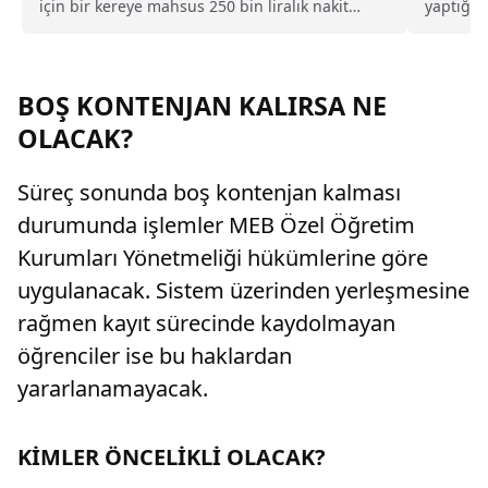
için bir kereye mahsus 250 bin liralık nakit
yaptığı 
desteği, aylık 60 bin liraya kadar burs, ücretsiz
sonuçları
yurt, yemek, bilgisayar ve yurt dışı eğitim gibi
pek çok imkan sunacağını duyurdu.
BOŞ KONTENJAN KALIRSA NE
OLACAK?
Süreç sonunda boş kontenjan kalması
durumunda işlemler MEB Özel Öğretim
Kurumları Yönetmeliği hükümlerine göre
uygulanacak. Sistem üzerinden yerleşmesine
rağmen kayıt sürecinde kaydolmayan
öğrenciler ise bu haklardan
yararlanamayacak.
KİMLER ÖNCELİKLİ OLACAK?