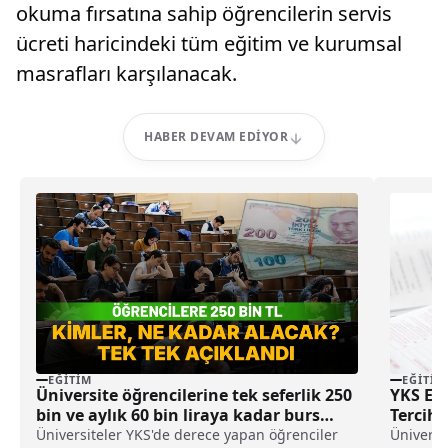
okuma fırsatına sahip öğrencilerin servis
ücreti haricindeki tüm eğitim ve kurumsal
masrafları karşılanacak.
HABER DEVAM EDIYOR
EĞITIM
EĞITIM
Üniversite öğrencilerine tek seferlik 250
YKS Ek 
bin ve aylık 60 bin liraya kadar burs
Tercih 
desteği
Üniversiteler YKS'de derece yapan öğrenciler
Üniversi