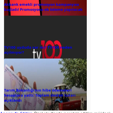
Akbank emekli promosyon kampanyası
başladı! Promosyona ek ödeme yapılacak
TV100 uyduda var mı? TV100 neden
açılmıyor?
Tarım Bakanlığı’nın hibe ödemeleri
hesaplara yattı: Toplam destek tutarı
açıklandı