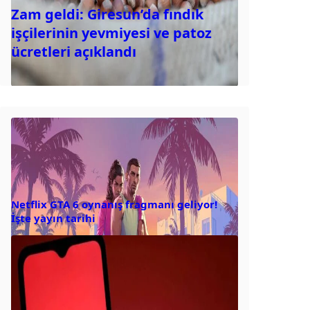
Zam geldi: Giresun’da fındık
işçilerinin yevmiyesi ve patoz
ücretleri açıklandı
Netflix GTA 6 oynanış fragmanı geliyor!
İşte yayın tarihi