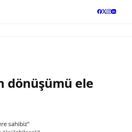
rün dönüşümü ele
ere sahibiz"