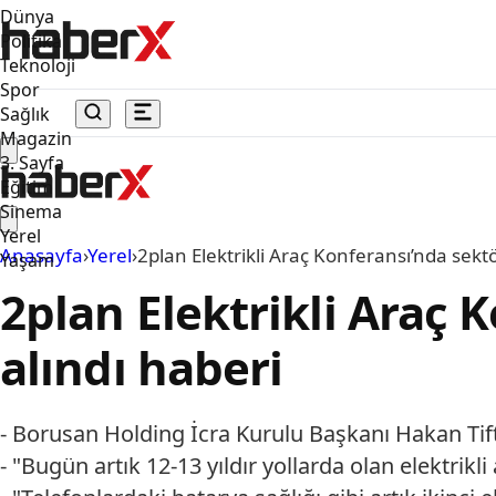
Dünya
Politika
Teknoloji
Spor
Sağlık
Magazin
3. Sayfa
Eğitim
Sinema
Yerel
Anasayfa
›
Yerel
›
2plan Elektrikli Araç Konferansı’nda sek
Yaşam
2plan Elektrikli Araç
alındı haberi
- Borusan Holding İcra Kurulu Başkanı Hakan Tift
- "Bugün artık 12-13 yıldır yollarda olan elektrikli