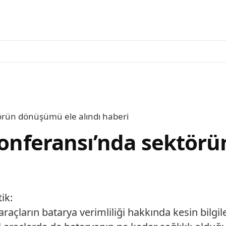
törün dönüşümü ele alındı haberi
 Konferansı’nda sektö
ik:
 araçların batarya verimliliği hakkında kesin bilgil