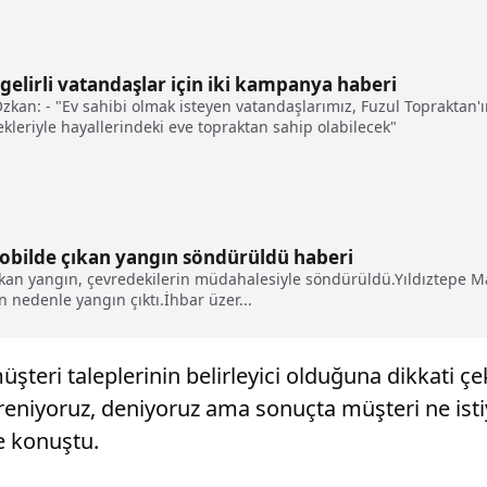
gelirli vatandaşlar için iki kampanya haberi
kan: - "Ev sahibi olmak isteyen vatandaşlarımız, Fuzul Topraktan'
leriyle hayallerindeki eve topraktan sahip olabilecek"
mobilde çıkan yangın söndürüldü haberi
ıkan yangın, çevredekilerin müdahalesiyle söndürüldü.Yıldıztepe Ma
 nedenle yangın çıktı.İhbar üzer...
eri taleplerinin belirleyici olduğuna dikkati çek
eniyoruz, deniyoruz ama sonuçta müşteri ne isti
e konuştu.