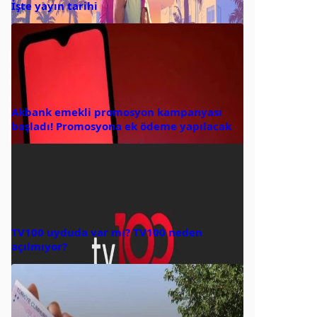
İşte yayın tarihi
Akbank emekli promosyon kampanyası
başladı! Promosyona ek ödeme yapılacak
TV100 uyduda var mı? TV100 neden
açılmıyor?