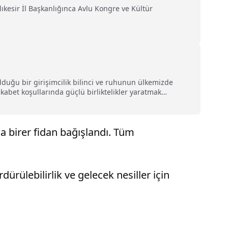
ıkesir İl Başkanlığınca Avlu Kongre ve Kültür
lduğu bir girişimcilik bilinci ve ruhunun ülkemizde
ekabet koşullarında güçlü birliktelikler yaratmak
 üniversite-sanayi iş birliği önemli bir şans olarak
 birer fidan bağışlandı. Tüm
rülebilirlik ve gelecek nesiller için