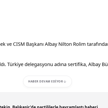
İpek ve CISM Başkanı Albay Nilton Rolim tarafınd
ldı. Türkiye delegasyonu adına sertifika, Albay Büle
HABER DEVAM EDIYOR
kin, Balıkesir’de partililerle bayramlaştı haberi