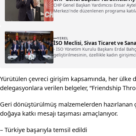
CHP Genel Başkan Yardımcısı Ensar Ayteki
Merkezi'nde düzenlenen programa katılan 
YEREL
İSO Meclisi, Sivas Ticaret ve San
- İSO Yönetim Kurulu Başkanı Erdal Bahçı
geliştirilmesinin, özellikle kadın girişi
zorundayız. Her şeyi devletten beklemek 
kullanılabilir"
Yürütülen çevreci girişim kapsamında, her ülke 
delegasyonlara verilen belgeler, “Friendship Thro
Geri dönüştürülmüş malzemelerden hazırlanan çerç
doğaya katkı mesajı taşıması amaçlanıyor.
– Türkiye başarıyla temsil edildi