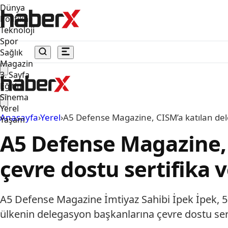
Dünya
Politika
Teknoloji
Spor
Sağlık
Magazin
3. Sayfa
Eğitim
Sinema
Yerel
Anasayfa
›
Yerel
›
A5 Defense Magazine, CISM’a katılan del
Yaşam
A5 Defense Magazine, 
çevre dostu sertifika 
A5 Defense Magazine İmtiyaz Sahibi İpek İpek, 5'i
ülkenin delegasyon başkanlarına çevre dostu sert