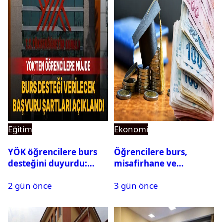
Eğitim
Ekonomi
YÖK öğrencilere burs
Öğrencilere burs,
desteğini duyurdu:
misafirhane ve
Başvuru şartları
kırtasiye desteği:
2 gün önce
3 gün önce
açıklandı
Başvurular başladı