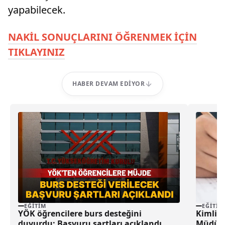
yapabilecek.
NAKİL SONUÇLARINI ÖĞRENMEK İÇİN
TIKLAYINIZ
HABER DEVAM EDIYOR
EĞITIM
EĞITIM
YÖK öğrencilere burs desteğini
Kimliğ
duyurdu: Başvuru şartları açıklandı
Müdürü