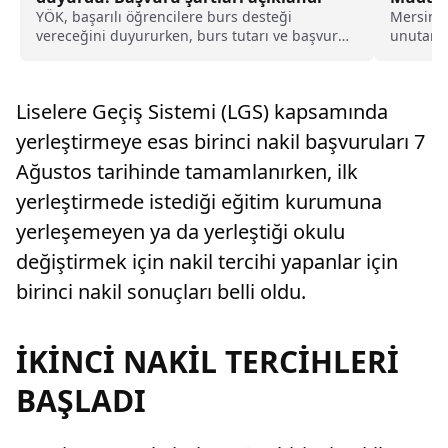
Yetişti
YÖK, başarılı öğrencilere burs desteği
Mersin'i
vereceğini duyururken, burs tutarı ve başvuru
unutan ö
şartları da belli oldu.
Liselere 
Liselere Geçiş Sistemi (LGS) kapsamında
yerleştirmeye esas birinci nakil başvuruları 7
Ağustos tarihinde tamamlanırken, ilk
yerleştirmede istediği eğitim kurumuna
yerleşemeyen ya da yerleştiği okulu
değiştirmek için nakil tercihi yapanlar için
birinci nakil sonuçları belli oldu.
İKİNCİ NAKİL TERCİHLERİ
BAŞLADI