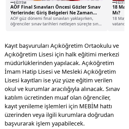
EĞITIM
EĞITIM
AÖF Final Sınavları Öncesi Gözler Sınav
18 Mayı
Yerlerinde: Giriş Belgeleri Ne Zaman
Mı?
Açıklanacak?
AÖF güz dönemi final sınavları yaklaşırken,
18 Mayıs
öğrenciler sınav tarihleri netleşen süreçte sınav
vatandaş
yerlerinin açıklanacağı tarihi merak ediyor. İşte,
Mayıs At
detaylar...
kapsamın
belli old
Kayıt başvuruları Açıköğretim Ortaokulu ve
Açıköğretim Lisesi için halk eğitimi merkezi
müdürlüklerinden yapılacak. Açıköğretim
İmam Hatip Lisesi ve Mesleki Açıköğretim
Lisesi kayıtları ise yüz yüze eğitim verilen
okul ve kurumlar aracılığıyla alınacak. Sınav
katılım ücretinden muaf olan öğrenciler,
kayıt yenileme işlemleri için MEBİM hattı
üzerinden veya ilgili kurumlara doğrudan
başvurarak işlem yapabilecek.