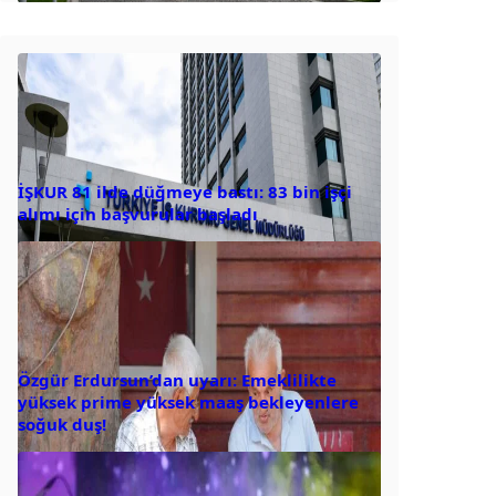
İŞKUR 81 ilde düğmeye bastı: 83 bin işçi
alımı için başvurular başladı
Özgür Erdursun’dan uyarı: Emeklilikte
yüksek prime yüksek maaş bekleyenlere
soğuk duş!