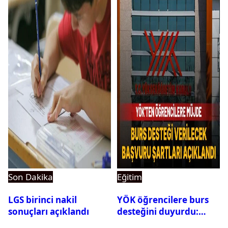
Son Dakika
Eğitim
LGS birinci nakil
YÖK öğrencilere burs
sonuçları açıklandı
desteğini duyurdu:
Başvuru şartları