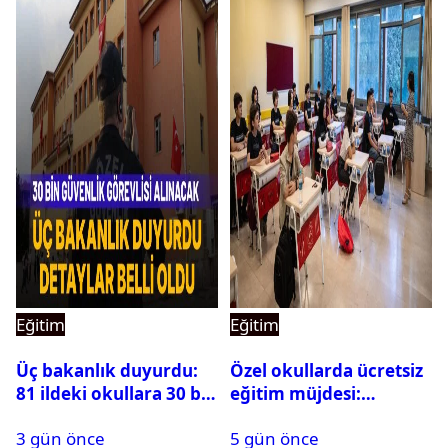
Eğitim
Eğitim
Üç bakanlık duyurdu:
Özel okullarda ücretsiz
81 ildeki okullara 30 bin
eğitim müjdesi:
güvenlik görevlisi
Başvurular bugün
3 gün önce
5 gün önce
alınacak
başladı