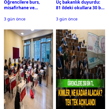
Öğrencilere burs,
Üç bakanlık duyurdu:
misafirhane ve
81 ildeki okullara 30 bin
kırtasiye desteği:
güvenlik görevlisi
3 gün önce
3 gün önce
Başvurular başladı
alınacak