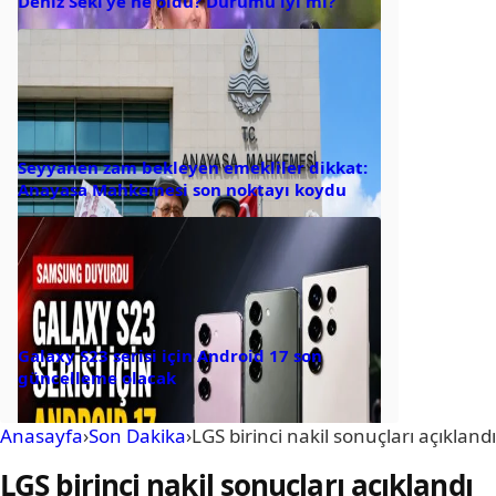
Deniz Seki’ye ne oldu? Durumu iyi mi?
Seyyanen zam bekleyen emekliler dikkat:
Anayasa Mahkemesi son noktayı koydu
Galaxy S23 serisi için Android 17 son
güncelleme olacak
Anasayfa
›
Son Dakika
›
LGS birinci nakil sonuçları açıklandı
LGS birinci nakil sonuçları açıklandı