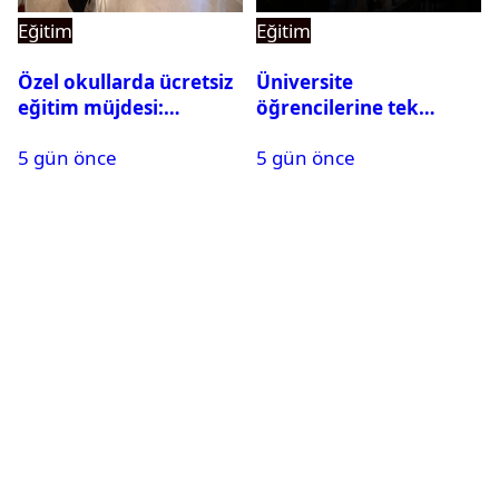
Eğitim
Eğitim
Özel okullarda ücretsiz
Üniversite
eğitim müjdesi:
öğrencilerine tek
Başvurular bugün
seferlik 250 bin ve aylık
5 gün önce
5 gün önce
başladı
60 bin liraya kadar burs
desteği