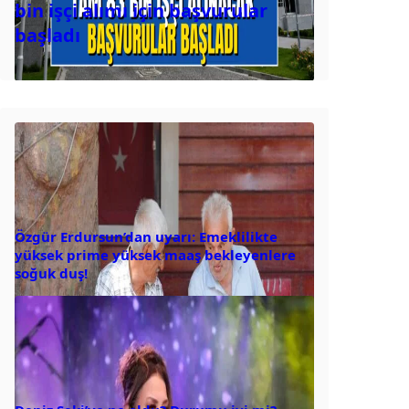
bin işçi alımı için başvurular
başladı
Özgür Erdursun’dan uyarı: Emeklilikte
yüksek prime yüksek maaş bekleyenlere
soğuk duş!