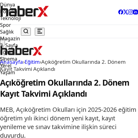
Dünya
Politika
Teknoloji
Spor
Sağlık
Magazin
3. Sayfa
Eğitim
Sinema
Anasayfa
›
Eğitim
›
Açıköğretim Okullarında 2. Dönem
Yerel
Kayıt Takvimi Açıklandı
Yaşam
Açıköğretim Okullarında 2. Dönem
Kayıt Takvimi Açıklandı
MEB, Açıköğretim Okulları için 2025-2026 eğitim
öğretim yılı ikinci dönem yeni kayıt, kayıt
yenileme ve sınav takvimine ilişkin süreci
duyurdu.