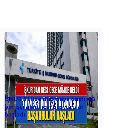
İŞKUR 81 ilde düğmeye bastı: 83
bin işçi alımı için başvurular
başladı