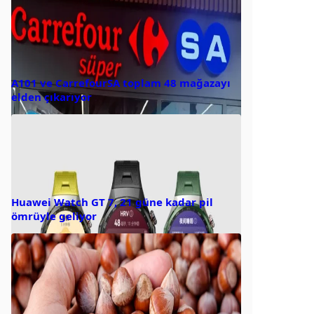
A101 ve CarrefourSA toplam 48 mağazayı
elden çıkarıyor
Huawei Watch GT 7, 21 güne kadar pil
ömrüyle geliyor