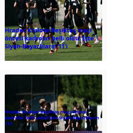
Hradec Kralove Beşiktaş maçı
öncesi kadrolar belli oldu! İşte
Siyah-Beyazlıların 11’i
Hradec Kralove Beşiktaş maçı öncesi
kadrolar belli oldu! İşte Siyah-Beyazlıların
11’i