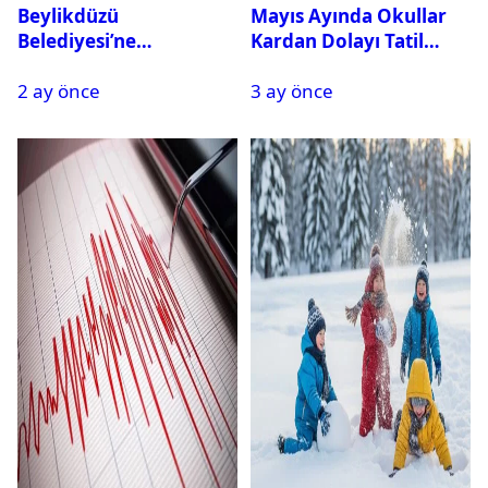
Beylikdüzü
Mayıs Ayında Okullar
Belediyesi’ne
Kardan Dolayı Tatil
Operasyon: 27 Kişi
Edildi
2 ay önce
3 ay önce
Gözaltına Alındı