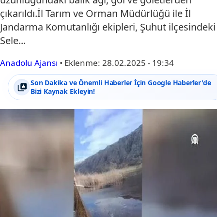
çıkarıldı.İl Tarım ve Orman Müdürlüğü ile İl
Jandarma Komutanlığı ekipleri, Şuhut ilçesindeki
Sele...
Anadolu Ajansı
•
Eklenme:
28.02.2025 - 19:34
Son Dakika ve Önemli Haberler İçin Google Haberler'de
Bizi Kaynak Ekleyin!