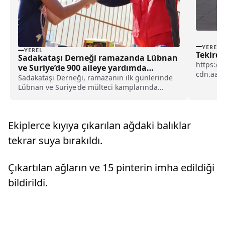
YEREL
YEREL
Tekirda
Sadakataşı Derneği ramazanda Lübnan
https://
ve Suriye’de 900 aileye yardımda
cdn.aa.
bulunacak haberi
Sadakataşı Derneği, ramazanın ilk günlerinde
Tekirdağ
Lübnan ve Suriye'de mülteci kamplarında
yaşayan 900 aileye yardımda bulunacak.
Dernekten yapılan açıklamaya göre, Başkan
Kemal Özdal ve beraberindeki heyet,
Ekiplerce kıyıya çıkarılan ağdaki balıklar
ramazanda Lübnan ve Suriye'ye...
tekrar suya bırakıldı.
Çıkartılan ağların ve 15 pinterin imha edildiği
bildirildi.