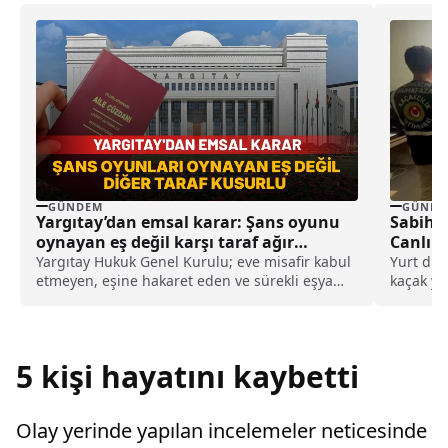
GÜNDEM
GÜNDE
Yargıtay’dan emsal karar: Şans oyunu
Sabiha
oynayan eş değil karşı taraf ağır
Canlı A
kusurlu sayıldı
Yargıtay Hukuk Genel Kurulu; eve misafir kabul
Yurt dış
etmeyen, eşine hakaret eden ve sürekli eşya
kaçak yol
değiştirerek masraf çıkaran kadını ağır kusurlu
arıyla ya
sayarak, kadının eşine tazminat ödemesine
karar verdi.
5 kişi hayatını kaybetti
Olay yerinde yapılan incelemeler neticesinde