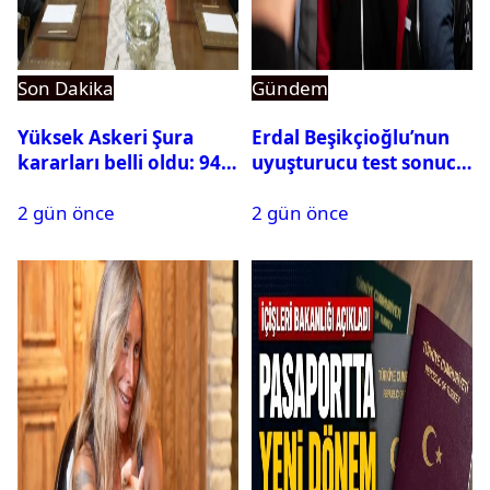
Son Dakika
Gündem
Yüksek Askeri Şura
Erdal Beşikçioğlu’nun
kararları belli oldu: 94
uyuşturucu test sonucu
isim terfi etti
belli oldu
2 gün önce
2 gün önce