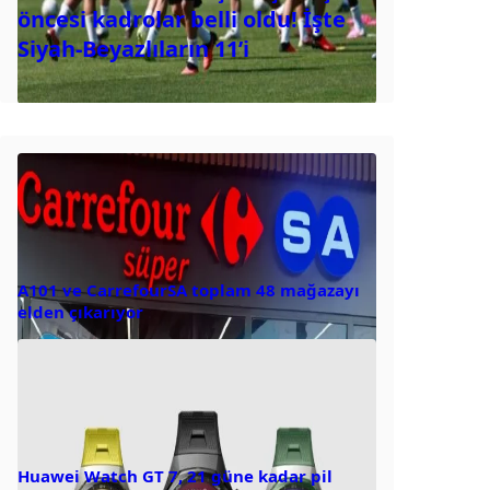
öncesi kadrolar belli oldu! İşte
Siyah-Beyazlıların 11’i
A101 ve CarrefourSA toplam 48 mağazayı
elden çıkarıyor
Huawei Watch GT 7, 21 güne kadar pil