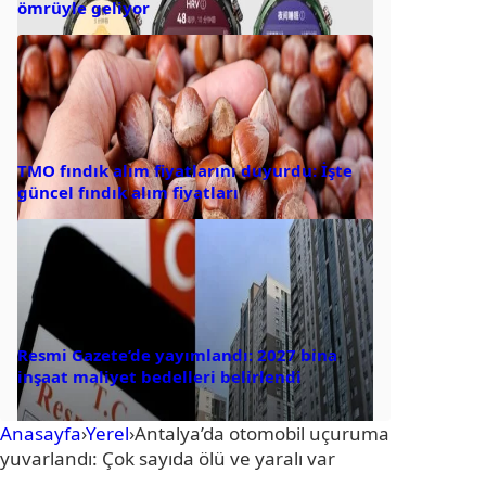
ömrüyle geliyor
TMO fındık alım fiyatlarını duyurdu: İşte
güncel fındık alım fiyatları
Resmi Gazete’de yayımlandı: 2027 bina
inşaat maliyet bedelleri belirlendi
Anasayfa
›
Yerel
›
Antalya’da otomobil uçuruma
yuvarlandı: Çok sayıda ölü ve yaralı var