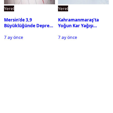
Yerel
Yerel
Mersin’de 3,9
Kahramanmaraş’ta
Büyüklüğünde Deprem
Yoğun Kar Yağışı
Oldu
Nedeniyle Okullar Yarın
7 ay önce
7 ay önce
Tatil