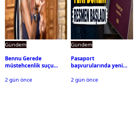
Gündem
Gündem
Bennu Gerede
Pasaport
müstehcenlik suçu
başvurularında yeni
kapsamında gözaltına
dönem başladı
2 gün önce
2 gün önce
alındı