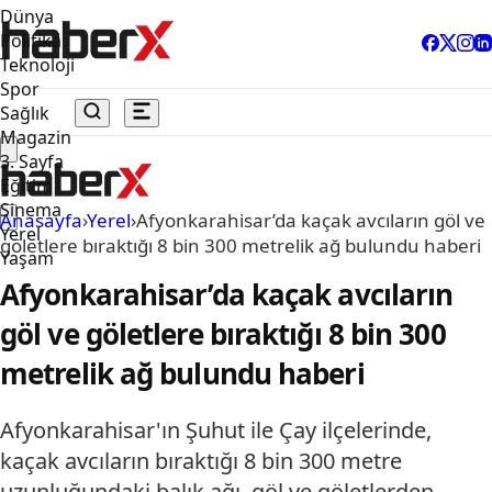
Dünya
Politika
Teknoloji
Spor
Sağlık
Magazin
3. Sayfa
Eğitim
Sinema
Anasayfa
›
Yerel
›
Afyonkarahisar’da kaçak avcıların göl ve
Yerel
göletlere bıraktığı 8 bin 300 metrelik ağ bulundu haberi
Yaşam
Afyonkarahisar’da kaçak avcıların
göl ve göletlere bıraktığı 8 bin 300
metrelik ağ bulundu haberi
Afyonkarahisar'ın Şuhut ile Çay ilçelerinde,
kaçak avcıların bıraktığı 8 bin 300 metre
uzunluğundaki balık ağı, göl ve göletlerden