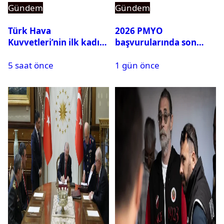
Gündem
Gündem
Türk Hava
2026 PMYO
Kuvvetleri’nin ilk kadın
başvurularında son
generali Özlem
durum ne?
5 saat önce
1 gün önce
Karapınar hakkında
dikkat çeken detay
ortaya çıktı