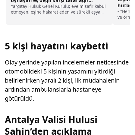
oynayan eş değil karşı taraf ağır
hutbe i
kusurlu sayıldı
Yargıtay Hukuk Genel Kurulu; eve misafir kabul
- "Herke
etmeyen, eşine hakaret eden ve sürekli eşya
ve örnek
değiştirerek masraf çıkaran kadını ağır kusurlu
bilinci 
sayarak, kadının eşine tazminat ödemesine
almak, t
karar verdi.
etmek uğ
paylaşım
5 kişi hayatını kaybetti
insanlar
onlarla 
Dijital 
Olay yerinde yapılan incelemeler neticesinde
almadan 
ahiretin
otomobildeki 5 kişinin yaşamını yitirdiği
belirlenirken yaralı 2 kişi, ilk müdahalenin
ardından ambulanslarla hastaneye
götürüldü.
Antalya Valisi Hulusi
Şahin’den açıklama