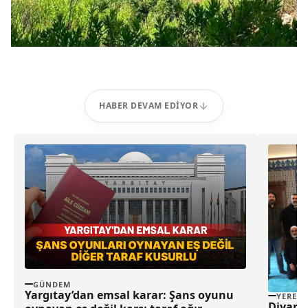
HABER DEVAM EDIYOR
GÜNDEM
Yargıtay’dan emsal karar: Şans oyunu
YEREL
Diyanet