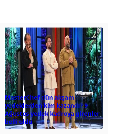
MasterChef dün akşam
yedeklerden kim kazandı? 9
Ağustos yedek kadroya girenler
belli oldu