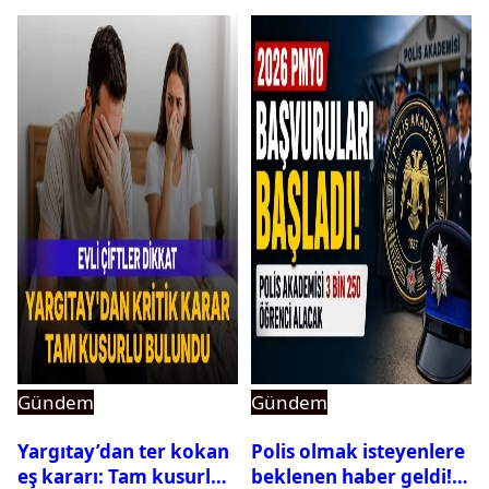
Gündem
Gündem
Yargıtay’dan ter kokan
Polis olmak isteyenlere
eş kararı: Tam kusurlu
beklenen haber geldi!