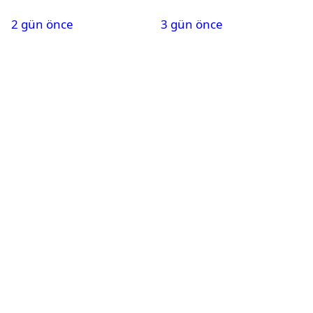
bulundu
PMYO başvuruları açıldı
2 gün önce
3 gün önce