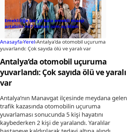
Emekliliğe bir yıl kala emekli maaşı
artabilir mi? Uzman isim açıkladı
Anasayfa
›
Yerel
›
Antalya’da otomobil uçuruma
yuvarlandı: Çok sayıda ölü ve yaralı var
Antalya’da otomobil uçuruma
yuvarlandı: Çok sayıda ölü ve yaralı
var
Antalya’nın Manavgat ilçesinde meydana gelen
trafik kazasında otomobilin uçuruma
yuvarlaması sonucunda 5 kişi hayatını
kaybederken 2 kişi de yaralandı. Yaralılar
hastaneye kaldırılarak tedavi altına alındı.