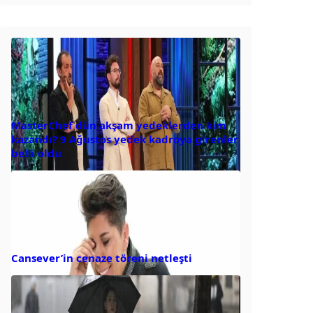
MasterChef dün akşam yedeklerden kim
kazandı? 9 Ağustos yedek kadroya girenler
belli oldu
Cansever’in cenaze töreni netleşti