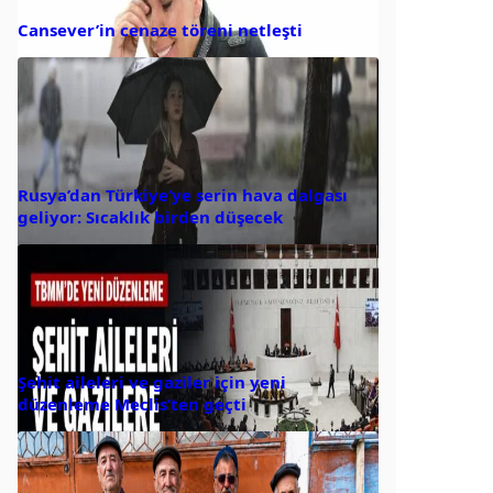
Cansever’in cenaze töreni netleşti
Rusya’dan Türkiye’ye serin hava dalgası
geliyor: Sıcaklık birden düşecek
Şehit aileleri ve gaziler için yeni
düzenleme Meclis’ten geçti