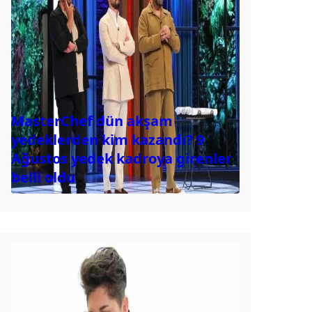
MasterChef dün akşam
yedeklerden kim kazandı? 9
Ağustos yedek kadroya girenler
belli oldu