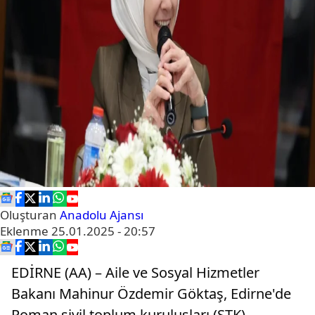
Oluşturan
Anadolu Ajansı
Eklenme
25.01.2025 - 20:57
EDİRNE (AA) – Aile ve Sosyal Hizmetler
Bakanı Mahinur Özdemir Göktaş, Edirne'de
Roman sivil toplum kuruluşları (STK)