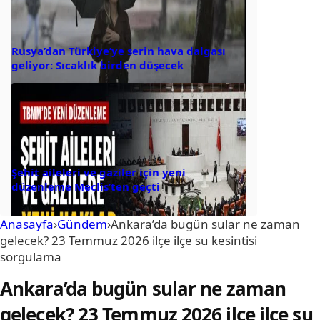
Rusya’dan Türkiye’ye serin hava dalgası
geliyor: Sıcaklık birden düşecek
Şehit aileleri ve gaziler için yeni
düzenleme Meclis’ten geçti
Anasayfa
›
Gündem
›
Ankara’da bugün sular ne zaman
gelecek? 23 Temmuz 2026 ilçe ilçe su kesintisi
sorgulama
Ankara’da bugün sular ne zaman
gelecek? 23 Temmuz 2026 ilçe ilçe su