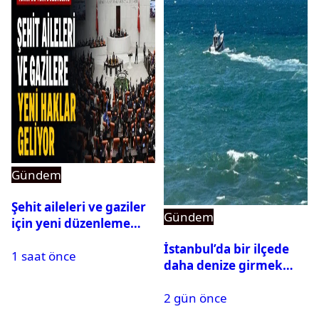
Gündem
Şehit aileleri ve gaziler
Gündem
için yeni düzenleme
Meclis’ten geçti
İstanbul’da bir ilçede
1 saat önce
daha denize girmek
yasaklandı
2 gün önce