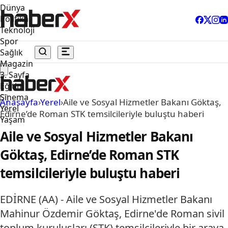
Dünya
Politika
Teknoloji
Spor
Sağlık
Magazin
3. Sayfa
Eğitim
Sinema
Anasayfa
›
Yerel
›
Aile ve Sosyal Hizmetler Bakanı Göktaş,
Yerel
Edirne’de Roman STK temsilcileriyle buluştu haberi
Yaşam
Aile ve Sosyal Hizmetler Bakanı
Göktaş, Edirne’de Roman STK
temsilcileriyle buluştu haberi
EDİRNE (AA) - Aile ve Sosyal Hizmetler Bakanı
Mahinur Özdemir Göktaş, Edirne'de Roman sivil
toplum kuruluşları (STK) temsilcileriyle bir araya