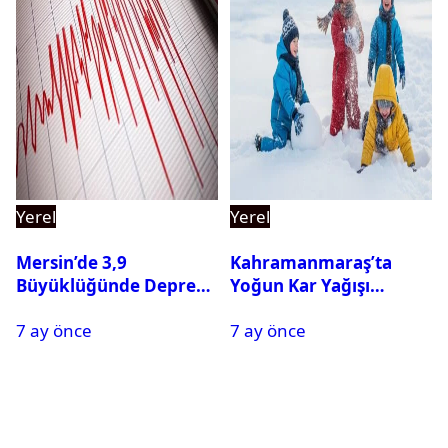
Yerel
Yerel
Mersin’de 3,9
Kahramanmaraş’ta
Büyüklüğünde Deprem
Yoğun Kar Yağışı
Oldu
Nedeniyle Okullar Yarın
7 ay önce
7 ay önce
Tatil