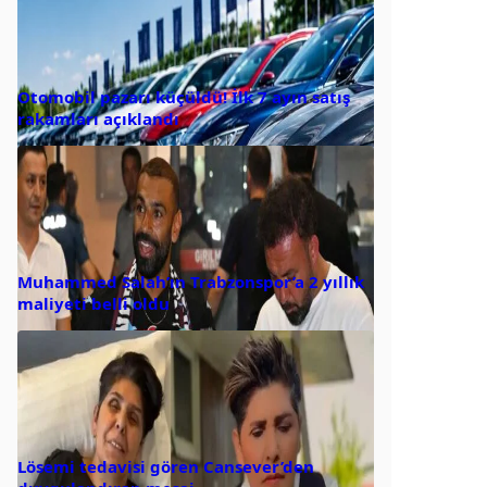
Otomobil pazarı küçüldü! İlk 7 ayın satış
rakamları açıklandı
Muhammed Salah’ın Trabzonspor’a 2 yıllık
maliyeti belli oldu
Lösemi tedavisi gören Cansever’den