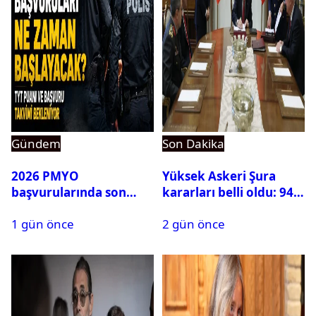
Gündem
Son Dakika
2026 PMYO
Yüksek Askeri Şura
başvurularında son
kararları belli oldu: 94
durum ne?
isim terfi etti
1 gün önce
2 gün önce