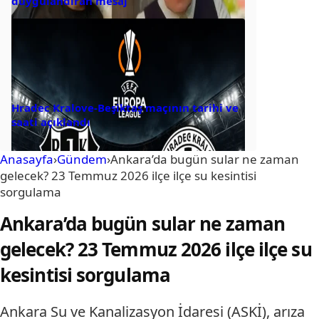
duygulandıran mesaj
Hradec Kralove-Beşiktaş maçının tarihi ve
saati açıklandı
Anasayfa
›
Gündem
›
Ankara’da bugün sular ne zaman
gelecek? 23 Temmuz 2026 ilçe ilçe su kesintisi
sorgulama
Ankara’da bugün sular ne zaman
gelecek? 23 Temmuz 2026 ilçe ilçe su
kesintisi sorgulama
Ankara Su ve Kanalizasyon İdaresi (ASKİ), arıza