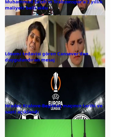
Muhammed Salah’ın Trabzonspor’a 2 yıllık
maliyeti belli oldu
Lösemi tedavisi gören Cansever’den
duygulandıran mesaj
Hradec Kralove-Beşiktaş maçının tarihi ve
saati açıklandı