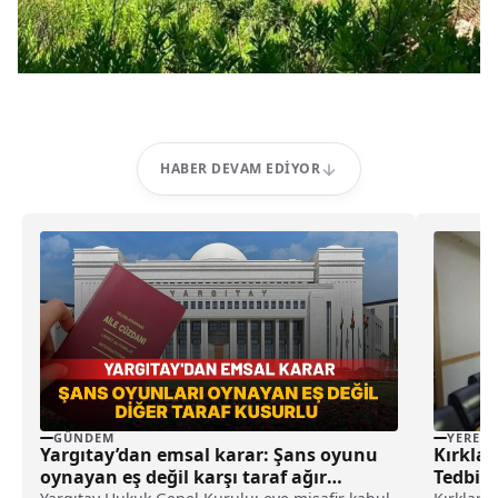
HABER DEVAM EDIYOR
YEREL
GÜNDEM
Kırklar
Yargıtay’dan emsal karar: Şans oyunu
Tedbir
oynayan eş değil karşı taraf ağır