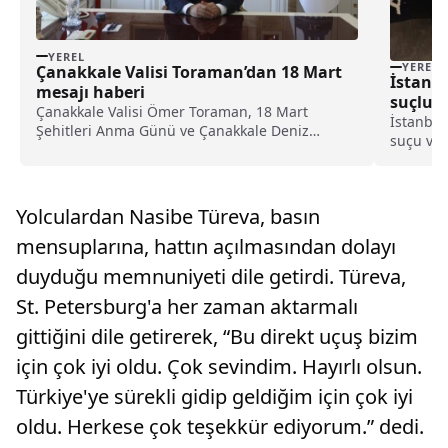
YEREL
YEREL
Çanakkale Valisi Toraman’dan 18 Mart
İstanb
mesajı haberi
suçluy
Çanakkale Valisi Ömer Toraman, 18 Mart
yakala
İstanbul
Şehitleri Anma Günü ve Çanakkale Deniz
suçu ve 
Zaferi’nin 110. yıl dönümü dolayısıyla bir mesaj
belirlen
yayımladı.Mesajında, kahraman ecdadın
Emniyet
yazdığı destanı gururla yad ettiğini belirten
Mücadel
Vali Toraman, Çanakkale Zaf...
Yolculardan Nasibe Türeva, basın
kırmızı b
mensuplarına, hattın açılmasından dolayı
duyduğu memnuniyeti dile getirdi. Türeva,
St. Petersburg'a her zaman aktarmalı
gittiğini dile getirerek, “Bu direkt uçuş bizim
için çok iyi oldu. Çok sevindim. Hayırlı olsun.
Türkiye'ye sürekli gidip geldiğim için çok iyi
oldu. Herkese çok teşekkür ediyorum.” dedi.