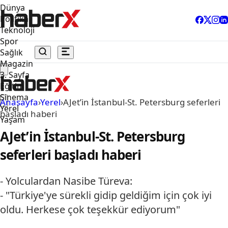
Dünya
Politika
Teknoloji
Spor
Sağlık
Magazin
3. Sayfa
Eğitim
Sinema
Anasayfa
›
Yerel
›
AJet’in İstanbul-St. Petersburg seferleri
Yerel
başladı haberi
Yaşam
AJet’in İstanbul-St. Petersburg
seferleri başladı haberi
- Yolculardan Nasibe Türeva:
- "Türkiye'ye sürekli gidip geldiğim için çok iyi
oldu. Herkese çok teşekkür ediyorum"