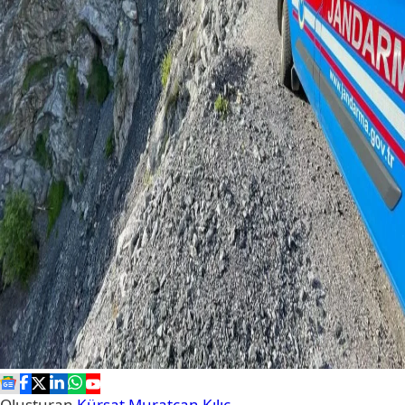
Oluşturan
Kürşat Muratcan Kılıç