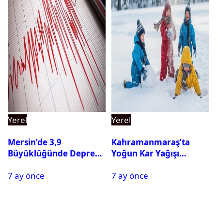
Yerel
Yerel
Mersin’de 3,9
Kahramanmaraş’ta
Büyüklüğünde Deprem
Yoğun Kar Yağışı
Oldu
Nedeniyle Okullar Yarın
7 ay önce
7 ay önce
Tatil