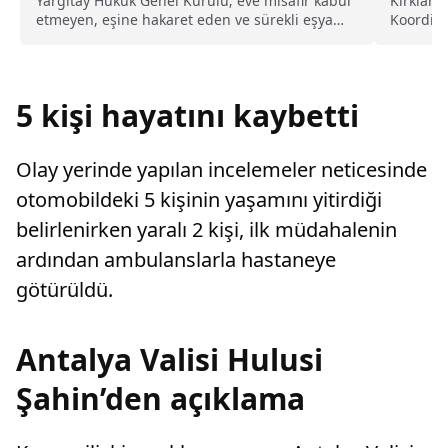
topland
kusurlu sayıldı
Kırklarel
Yargıtay Hukuk Genel Kurulu; eve misafir kabul
Koordina
etmeyen, eşine hakaret eden ve sürekli eşya
gerçekle
değiştirerek masraf çıkaran kadını ağır kusurlu
Kırklarel
sayarak, kadının eşine tazminat ödemesine
toplant
karar verdi.
görüşüld
5 kişi hayatını kaybetti
Olay yerinde yapılan incelemeler neticesinde
otomobildeki 5 kişinin yaşamını yitirdiği
belirlenirken yaralı 2 kişi, ilk müdahalenin
ardından ambulanslarla hastaneye
götürüldü.
Antalya Valisi Hulusi
Şahin’den açıklama