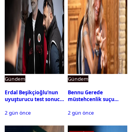
Gündem
Gündem
Erdal Beşikçioğlu’nun
Bennu Gerede
uyuşturucu test sonucu
müstehcenlik suçu
belli oldu
kapsamında gözaltına
2 gün önce
2 gün önce
alındı