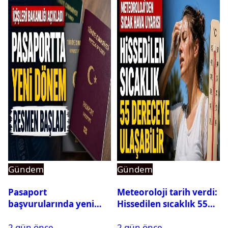
Gündem
Gündem
Pasaport
Meteoroloji tarih verdi:
başvurularında yeni
Hissedilen sıcaklık 55
dönem başladı
dereceye ulaşabilir
2 gün önce
2 gün önce