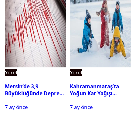
Yerel
Yerel
Mersin’de 3,9
Kahramanmaraş’ta
Büyüklüğünde Deprem
Yoğun Kar Yağışı
Oldu
Nedeniyle Okullar Yarın
7 ay önce
7 ay önce
Tatil