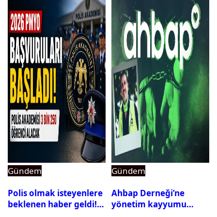
Gündem
Gündem
Polis olmak isteyenlere
Ahbap Derneği’ne
beklenen haber geldi!
yönetim kayyumu
PMYO başvuruları açıldı
atandı: Kapatma davası