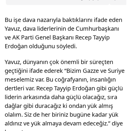
çocuk her yaştan vatandaş, teravih namazı için
yaptı.Tür
başta Eyüp Sultan, Sultanahmet, Süleymaniye,
Çalışanl
Fatih ve Büyük Çamlıca olmak üzere kentteki
Hekimler
Bu işe dava nazarıyla baktıklarını ifade eden
camile...
Odası, He
Yavuz, dava liderlerinin de Cumhurbaşkanı
ve AK Parti Genel Başkanı Recep Tayyip
Erdoğan olduğunu söyledi.
Yavuz, dünyanın çok önemli bir süreçten
geçtiğini ifade ederek “Bizim Gazze ve Suriye
meselemiz var. Bu coğrafyanın, insanlığın
dertleri var. Recep Tayyip Erdoğan gibi güçlü
liderin arkasında daha güçlü olacağız, sıra
dağlar gibi duracağız ki ondan yük almış
olalım. Siz de her biriniz bugüne kadar yük
aldınız ve yük almaya devam edeceğiz.” diye