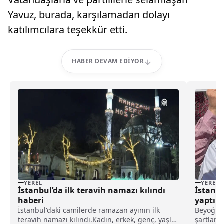
Yavuz, burada, karşılamadan dolayı
katılımcılara teşekkür etti.
HABER DEVAM EDIYOR
YEREL
YEREL
İstanbul’da ilk teravih namazı kılındı
İstanbu
haberi
yaptı h
İstanbul'daki camilerde ramazan ayının ilk
Beyoğlu'
teravih namazı kılındı.Kadın, erkek, genç, yaşlı,
şartların