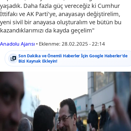
yaşadık. Daha fazla güç vereceğiz ki Cumhur
İttifakı ve AK Parti'ye, anayasayı değiştirelim,
yeni sivil bir anayasa oluşturalım ve bütün bu
kazandıklarımızı da kayda geçelim"
Anadolu Ajansı
•
Eklenme:
28.02.2025 - 22:14
Son Dakika ve Önemli Haberler İçin Google Haberler'de
Bizi Kaynak Ekleyin!