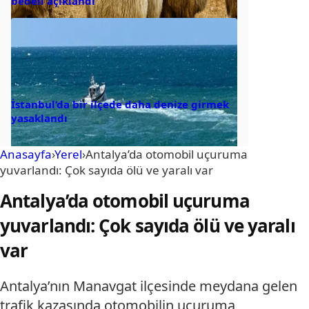
bedeli açıklandı
İstanbul’da bir ilçede daha denize girmek
yasaklandı
Anasayfa
›
Yerel
›
Antalya’da otomobil uçuruma
yuvarlandı: Çok sayıda ölü ve yaralı var
Antalya’da otomobil uçuruma
yuvarlandı: Çok sayıda ölü ve yaralı
var
Antalya’nın Manavgat ilçesinde meydana gelen
trafik kazasında otomobilin uçuruma