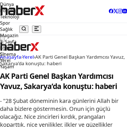
Dünya
Politika
Teknoloji
Spor
Sağlık
Magazin
3. Sayfa
Eğitim
Sinema
Anasayfa
›
Yerel
›
AK Parti Genel Başkan Yardımcısı Yavuz,
Yerel
Sakarya’da konuştu: haberi
Yaşam
AK Parti Genel Başkan Yardımcısı
Yavuz, Sakarya’da konuştu: haberi
- "28 Şubat döneminin kara günlerini Allah bir
daha bizlere göstermesin. Onun için güçlü
olacağız. Nice zincirleri kırdık, prangaları
koparttık, nice yenilikler, ilkler ve güzellikler