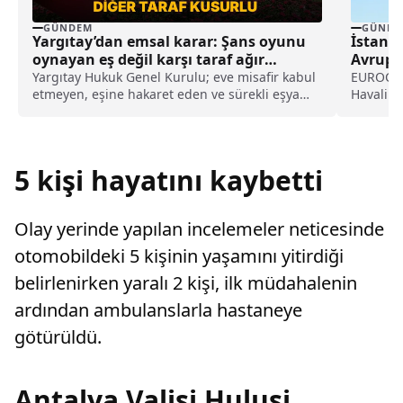
GÜNDEM
GÜNDE
Yargıtay’dan emsal karar: Şans oyunu
İstanb
oynayan eş değil karşı taraf ağır
Avrupa’
kusurlu sayıldı
Yargıtay Hukuk Genel Kurulu; eve misafir kabul
EUROCON
etmeyen, eşine hakaret eden ve sürekli eşya
Havalima
değiştirerek masraf çıkaran kadını ağır kusurlu
yoğun ha
sayarak, kadının eşine tazminat ödemesine
957 uçuşl
karar verdi.
5 kişi hayatını kaybetti
Olay yerinde yapılan incelemeler neticesinde
otomobildeki 5 kişinin yaşamını yitirdiği
belirlenirken yaralı 2 kişi, ilk müdahalenin
ardından ambulanslarla hastaneye
götürüldü.
Antalya Valisi Hulusi