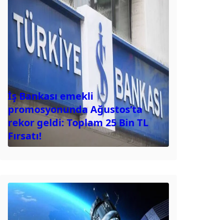
İş Bankası emekli
promosyonunda Ağustos’ta
rekor geldi: Toplam 25 Bin TL
Fırsatı!