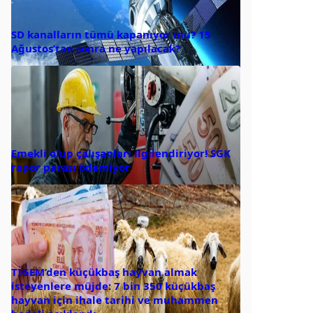
SD kanalların tümü kapanıyor mu? 15
Ağustos’tan sonra ne yapılacak?
Emekli olup çalışanları ilgilendiriyor! SGK
rapor parası ödemiyor
TİGEM’den küçükbaş hayvan almak
isteyenlere müjde: 7 bin 350 küçükbaş
hayvan için ihale tarihi ve muhammen