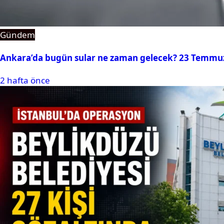
Gündem
Ankara’da bugün sular ne zaman gelecek? 23 Temmuz 2
2 hafta önce