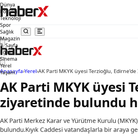
Dünya
Politika
Teknoloji
Spor
Sağlık
Magazin
3. Sayfa
Eğitim
Sinema
Yerel
Anasayfa
›
Yerel
›
AK Parti MKYK üyesi Terzioğlu, Edirne’de 
Yaşam
AK Parti MKYK üyesi Ter
ziyaretinde bulundu h
AK Parti Merkez Karar ve Yürütme Kurulu (MKYK) Üy
bulundu.Kıyık Caddesi vatandaşlarla bir araya gelen