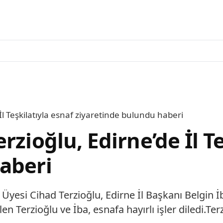
İl Teşkilatıyla esnaf ziyaretinde bulundu haberi
zioğlu, Edirne’de İl Te
aberi
esi Cihad Terzioğlu, Edirne İl Başkanı Belgin İba
 Terzioğlu ve İba, esnafa hayırlı işler diledi.Terzi