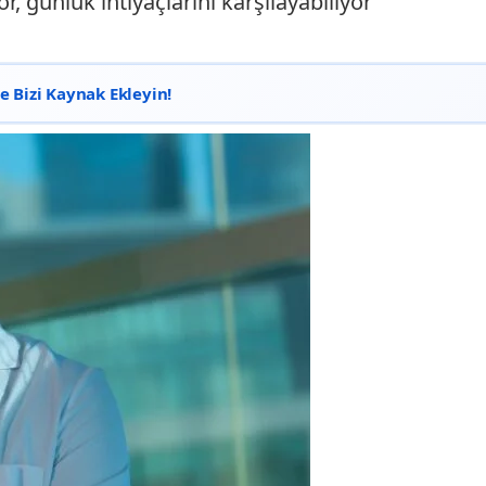
, günlük ihtiyaçlarını karşılayabiliyor"
 Bizi Kaynak Ekleyin!