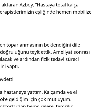
ni aktaran Azboy, “Hastaya total kalça
terapistlerimizin eşliğinde hemen mobilize
en toparlanmasının beklendiğini dile
n doğruluğunu teyit ettik. Ameliyat sonrası
lacak ve ardından fizik tedavi süreci
ni yaptı.
ydetti:
fa hastaneye yattım. Kalçamda ve el
pol'e geldiğim için çok mutluyum.
oktorlardan hemşirelere, temizlik