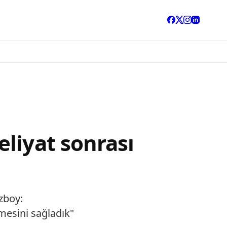
liyat sonrası
zboy:
mesini sağladık"