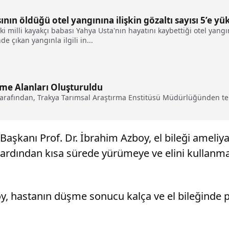
nın öldüğü otel yangınına ilişkin gözaltı sayısı 5’e yü
i milli kayakçı babası Yahya Usta'nın hayatını kaybettiği otel yangını
e çıkan yangınla ilgili in...
me Alanları Oluşturuldu
rafından, Trakya Tarımsal Araştırma Enstitüsü Müdürlüğünden temi
aşkanı Prof. Dr. İbrahim Azboy, el bileği ameliyat
ın ardından kısa sürede yürümeye ve elini kullan
y, hastanın düşme sonucu kalça ve el bileğinde pa