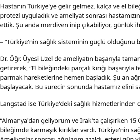
Hastanın Türkiye'ye gelir gelmez, kalça ve el bile
protezi uyguladık ve ameliyat sonrası hastamızı
ettik. Şu anda merdiven inip çıkabiliyor, günlük iht
– “Türkiye'nin sağlık sisteminin güçlü olduğunu 
Dr. Öğr. Üyesi Uzel de ameliyatın başarıyla tama
getirerek, “El bileğindeki parçalı kırığı başarıyl
parmak hareketlerine hemen başladık. Şu an ağrısı 
başlayacak. Bu sürecin sonunda hastamız elini sağ
Langstad ise Türkiye'deki sağlık hizmetlerinden
“Almanya'dan geliyorum ve Irak'ta çalışırken 15 
bileğimde karmaşık kırıklar vardı. Türkiye'nin s
Ameliyatlar sonrası ağrılarım azaldı, ertesi gü