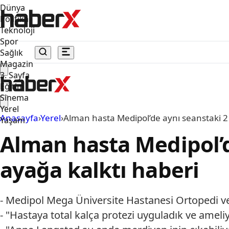
Dünya
Politika
Teknoloji
Spor
Sağlık
Magazin
3. Sayfa
Eğitim
Sinema
Yerel
Anasayfa
›
Yerel
›
Alman hasta Medipol’de aynı seanstaki 2 
Yaşam
Alman hasta Medipol’d
ayağa kalktı haberi
- Medipol Mega Üniversite Hastanesi Ortopedi ve
- "Hastaya total kalça protezi uyguladık ve amel