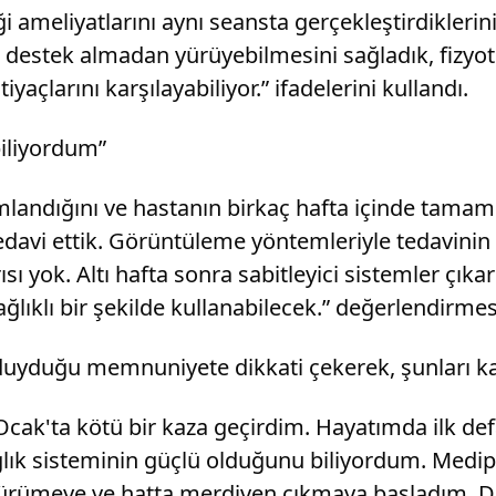
ği ameliyatlarını aynı seansta gerçekleştirdikleri
n destek almadan yürüyebilmesini sağladık, fizyo
iyaçlarını karşılayabiliyor.” ifadelerini kullandı.
biliyordum”
mlandığını ve hastanın birkaç hafta içinde tamam
a tedavi ettik. Görüntüleme yöntemleriyle tedavini
yok. Altı hafta sonra sabitleyici sistemler çıkarı
lıklı bir şekilde kullanabilecek.” değerlendirmesi
 duyduğu memnuniyete dikkati çekerek, şunları ka
Ocak'ta kötü bir kaza geçirdim. Hayatımda ilk de
ağlık sisteminin güçlü olduğunu biliyordum. Medi
n yürümeye ve hatta merdiven çıkmaya başladım. D