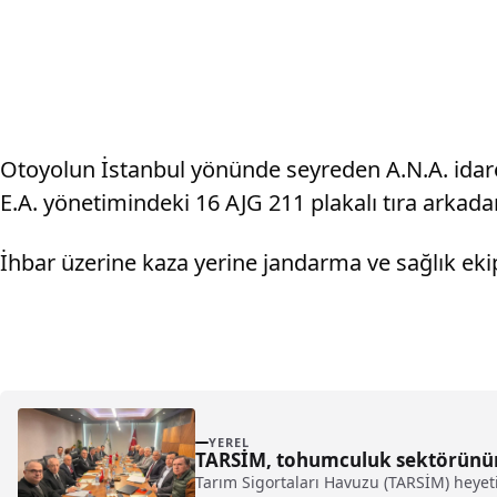
Otoyolun İstanbul yönünde seyreden A.N.A. idare
E.A. yönetimindeki 16 AJG 211 plakalı tıra arkad
İhbar üzerine kaza yerine jandarma ve sağlık ekipl
YEREL
TARSİM, tohumculuk sektörünün 
Tarım Sigortaları Havuzu (TARSİM) heyet