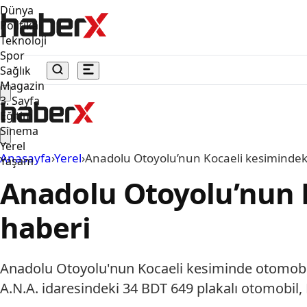
Dünya
Politika
Teknoloji
Spor
Sağlık
Magazin
3. Sayfa
Eğitim
Sinema
Yerel
Anasayfa
›
Yerel
›
Anadolu Otoyolu’nun Kocaeli kesimindeki
Yaşam
Anadolu Otoyolu’nun K
haberi
Anadolu Otoyolu'nun Kocaeli kesiminde otomobil
A.N.A. idaresindeki 34 BDT 649 plakalı otomobil, 