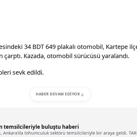
sindeki 34 BDT 649 plakalı otomobil, Kartepe ilç
an çarptı. Kazada, otomobil sürücüsü yaralandı.
eri sevk edildi.
HABER DEVAM EDIYOR
temsilcileriyle buluştu haberi
i, Ankara'da tohumculuk sektörü temsilcileriyle bir araya geldi. T